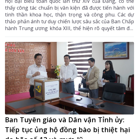
hội đại biểu toàn quốc lần thứ XIV của Đảng, có thể
thấy công tác chuẩn bị văn kiện đã được tiến hành với
tinh thần khoa học, thận trọng và công phu. Các dự
thảo phản ánh tư duy chiến lược sâu sắc của Ban Chấp
hành Trung ương khóa XIII, thể hiện rõ quyết tâm đổi
mới, tinh thần cầu thị và ý chí đưa đất nước bước sang
một giai đoạn phát triển mới với tầm nhìn dài hạn đến
giữa thế kỷ XXI. Các báo cáo đã khái quát toàn diện
thành tựu 40 năm đổi mới, làm rõ hơn bản chất ưu
việt của con đường xây dựng chủ nghĩa xã hội ở Việt
Nam, đồng thời chỉ ra những hạn chế, bất cập cần tiếp
tục khắc phục để phát triển nhanh và bền vững hơn
trong bối cảnh biến động nhanh chóng của thế giới.
Ban Tuyên giáo và Dân vận Tỉnh ủy:
Tiếp tục ủng hộ đồng bào bị thiệt hại