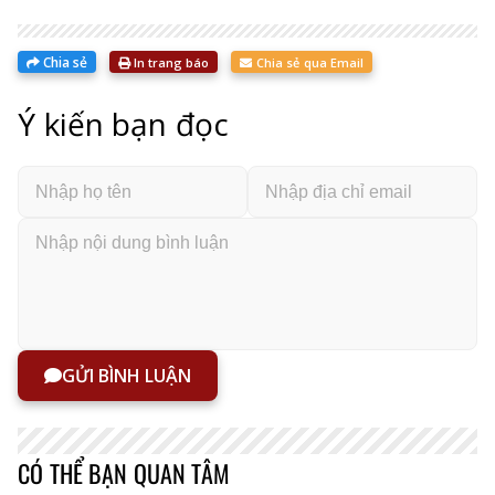
Chia sẻ
In trang báo
Chia sẻ qua Email
Ý kiến bạn đọc
GỬI BÌNH LUẬN
CÓ THỂ BẠN QUAN TÂM