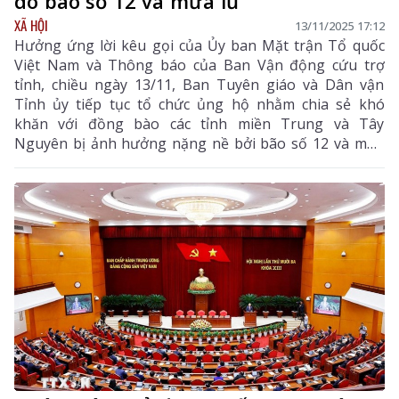
do bão số 12 và mưa lũ
XÃ HỘI
13/11/2025 17:12
Hưởng ứng lời kêu gọi của Ủy ban Mặt trận Tổ quốc
Việt Nam và Thông báo của Ban Vận động cứu trợ
tỉnh, chiều ngày 13/11, Ban Tuyên giáo và Dân vận
Tỉnh ủy tiếp tục tổ chức ủng hộ nhằm chia sẻ khó
khăn với đồng bào các tỉnh miền Trung và Tây
Nguyên bị ảnh hưởng nặng nề bởi bão số 12 và mưa
lũ kéo dài.