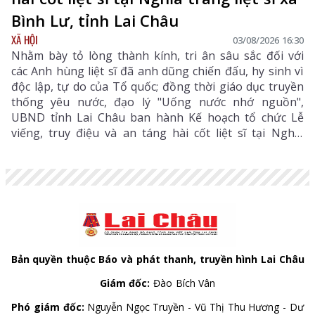
Bình Lư, tỉnh Lai Châu
XÃ HỘI
03/08/2026 16:30
Nhằm bày tỏ lòng thành kính, tri ân sâu sắc đối với
các Anh hùng liệt sĩ đã anh dũng chiến đấu, hy sinh vì
độc lập, tự do của Tổ quốc; đồng thời giáo dục truyền
thống yêu nước, đạo lý "Uống nước nhớ nguồn",
UBND tỉnh Lai Châu ban hành Kế hoạch tổ chức Lễ
viếng, truy điệu và an táng hài cốt liệt sĩ tại Nghĩa
trang liệt sĩ xã Bình Lư. Bộ Chỉ huy Quân sự tỉnh là
đơn vị chủ trì, phối hợp với các sở, ngành, địa phương
triển khai các nội dung, bảo đảm buổi lễ được tổ chức
trang nghiêm, trọng thể, đúng nghi thức.
Bản quyền thuộc Báo và phát thanh, truyền hình Lai Châu
Giám đốc:
Đào Bích Vân
Phó giám đốc:
Nguyễn Ngọc Truyền - Vũ Thị Thu Hương - Dư