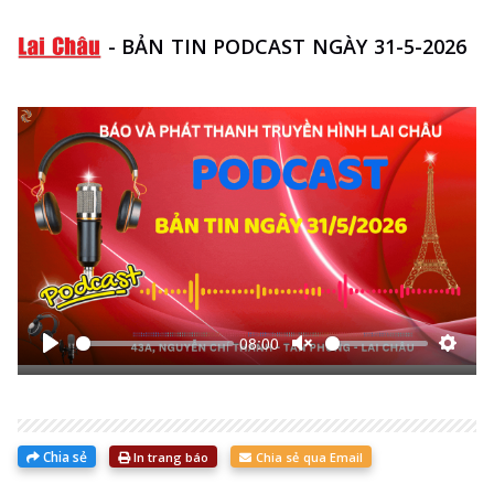
-
BẢN TIN PODCAST NGÀY 31-5-2026
08:00
Bắt
Unmute
Thiết
đầu
lập
Chia sẻ
In trang báo
Chia sẻ qua Email