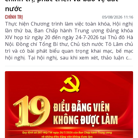
nước
CHÍNH TRỊ
05/08/2026 11:16
Thực hiện Chương trình làm việc toàn khóa, Hội nghị
lần thứ ba, Ban Chấp hành Trung ương Đảng khóa
XIV họp từ ngày 20 đến ngày 24-7-2026 tại Thủ đô Hà
Nội. Đồng chí Tổng Bí thư, Chủ tịch nước Tô Lâm chủ
trì và có bài phát biểu quan trọng khai mạc, bế mạc
hội nghị. Tại hội nghị, sau khi xem xét, thảo luận các
tờ trình, báo cáo của Bộ Chính trị, Ban Chấp hành
Trung ương đã thống nhất cao nhiều chủ trương,
chính sách lớn về xây dựng Đảng, hệ thống chính trị,
phát triển và bảo vệ đất nước.