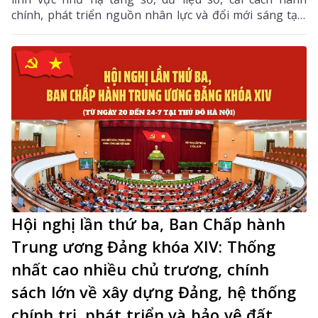
chính, phát triển nguồn nhân lực và đổi mới sáng tạo.
Trong 6 tháng cuối năm, tỉnh tiếp tục tập trung thực
hiện các nhiệm vụ trọng tâm, tạo chuyển biến mạnh
mẽ trong phát triển khoa học, công nghệ, đổi mới
sáng tạo và chuyển đổi số.
Hội nghị lần thứ ba, Ban Chấp hành
Trung ương Đảng khóa XIV: Thống
nhất cao nhiều chủ trương, chính
sách lớn về xây dựng Đảng, hệ thống
chính trị, phát triển và bảo vệ đất