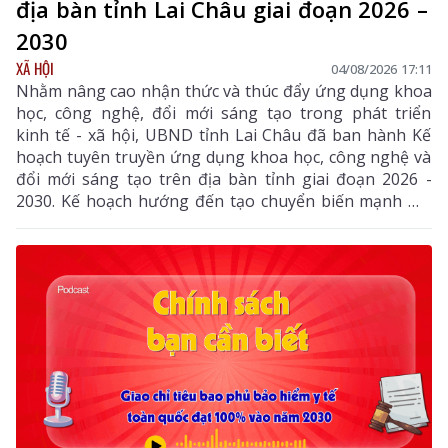
địa bàn tỉnh Lai Châu giai đoạn 2026 –
2030
XÃ HỘI
04/08/2026 17:11
Nhằm nâng cao nhận thức và thúc đẩy ứng dụng khoa
học, công nghệ, đổi mới sáng tạo trong phát triển
kinh tế - xã hội, UBND tỉnh Lai Châu đã ban hành Kế
hoạch tuyên truyền ứng dụng khoa học, công nghệ và
đổi mới sáng tạo trên địa bàn tỉnh giai đoạn 2026 -
2030. Kế hoạch hướng đến tạo chuyển biến mạnh mẽ
từ nhận thức đến hành động, phát huy vai trò của
khoa học, công nghệ, đổi mới sáng tạo và chuyển đổi
số, góp phần thực hiện hiệu quả các mục tiêu phát
triển của tỉnh trong giai đoạn mới.