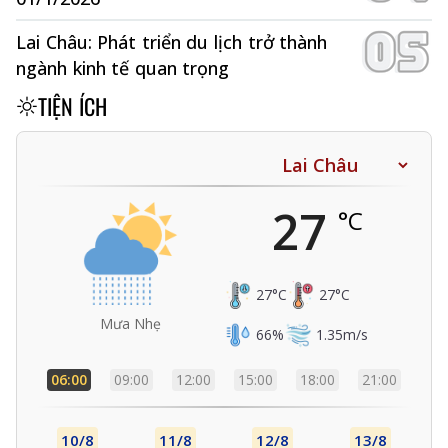
Lai Châu: Phát triển du lịch trở thành
ngành kinh tế quan trọng
TIỆN ÍCH
27
°C
27
°C
27
°C
Mưa Nhẹ
66
%
1.35
m/s
06:00
09:00
12:00
15:00
18:00
21:00
10/8
11/8
12/8
13/8