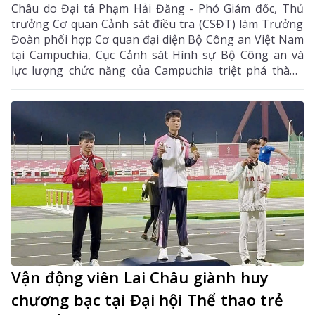
Châu do Đại tá Phạm Hải Đăng - Phó Giám đốc, Thủ
trưởng Cơ quan Cảnh sát điều tra (CSĐT) làm Trưởng
Đoàn phối hợp Cơ quan đại diện Bộ Công an Việt Nam
tại Campuchia, Cục Cảnh sát Hình sự Bộ Công an và
lực lượng chức năng của Campuchia triệt phá thành
công chuyên án lừa đảo chiếm đoạt tài sản trên không
gian mạng, bắt giữ 59 đối tượng, thu nhiều tang vật,
chứng cứ liên quan đến vụ án.
Vận động viên Lai Châu giành huy
chương bạc tại Đại hội Thể thao trẻ