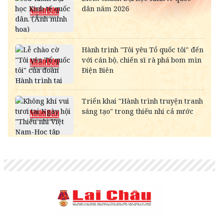
SAR
-
6,945.42
7,244.36
RUB
-
304.30
336.84
NOK
-
2,697.17
2,811.55
MYR
-
6,347.10
6,485.21
KWD
-
84,917.43
89,033.66
CAD
18,222.10
18,406.17
18,995.72
CHF
31,486.79
31,804.84
32,823.55
INR
-
273.68
285.45
HKD
3,247.93
3,280.74
3,406.20
GBP
34,353.09
34,700.09
35,811.54
AUD
17,968.56
18,150.06
18,731.41