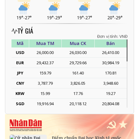
19°
-
27°
19°
-
29°
19°
-
27°
20°
-
29°
TỶ GIÁ
Đơn vị tính: VNĐ
Mã
Mua TM
Mua CK
Bán
USD
26,000.00
26,030.00
26,410.00
EUR
29,432.37
29,729.66
30,984.19
JPY
159.79
161.40
170.81
CNY
3,787.79
3,826.05
3,948.60
KRW
15.99
17.76
19.27
SGD
19,916.94
20,118.12
20,804.08
DKK
-
3,966.64
4,118.33
THB
698.84
776.49
809.42
SEK
-
2,702.79
2,817.41