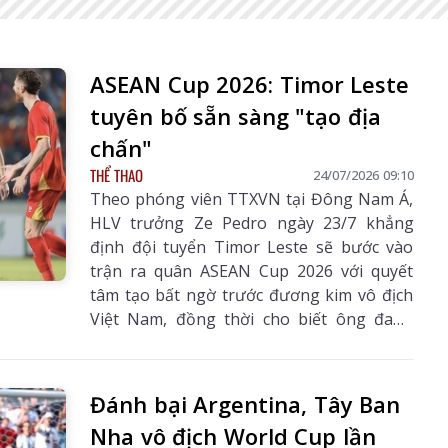
ASEAN Cup 2026: Timor Leste
tuyên bố sẵn sàng "tạo địa
chấn"
THỂ THAO
24/07/2026 09:10
Theo phóng viên TTXVN tại Đông Nam Á,
HLV trưởng Ze Pedro ngày 23/7 khẳng
định đội tuyển Timor Leste sẽ bước vào
trận ra quân ASEAN Cup 2026 với quyết
tâm tạo bất ngờ trước đương kim vô địch
hâu Số 3241
Báo Lai Châu Số 3240
Báo Lai Châu 
Việt Nam, đồng thời cho biết ông đang
9/07/2026
ngày 27/07/2026
ngày 07/08
xây dựng đội bóng theo triết lý kiểm soát
bóng lấy cảm hứng từ đội tuyển Tây Ban
Nha, "tân vương" mới lên ngôi ở World
Đánh bại Argentina, Tây Ban
Cup 2026.
Nha vô địch World Cup lần