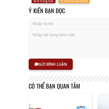
In trang báo
Chia sẻ qua Email
Ý KIẾN BẠN ĐỌC
GỬI BÌNH LUẬN
CÓ THỂ BẠN QUAN TÂM