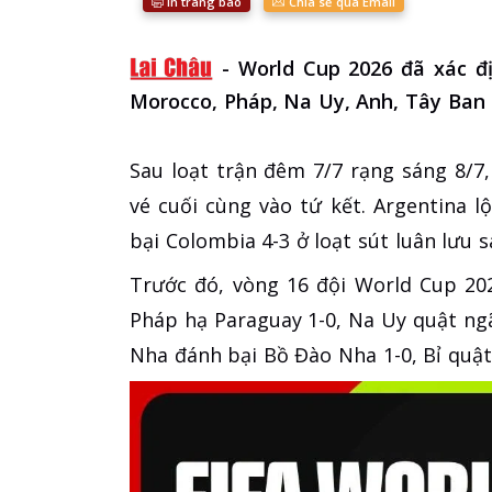
In trang báo
Chia sẻ qua Email
-
World Cup 2026 đã xác đ
Morocco, Pháp, Na Uy, Anh, Tây Ban N
Sau loạt trận đêm 7/7 rạng sáng 8/7
vé cuối cùng vào tứ kết. Argentina l
bại Colombia 4-3 ở loạt sút luân lưu s
Trước đó, vòng 16 đội World Cup 20
Pháp hạ Paraguay 1-0, Na Uy quật ngã
Nha đánh bại Bồ Đào Nha 1-0, Bỉ quật