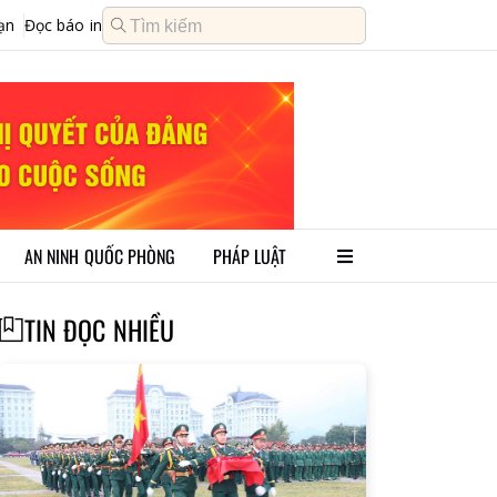
ạn
Đọc báo in
AN NINH QUỐC PHÒNG
PHÁP LUẬT
TIN ĐỌC NHIỀU