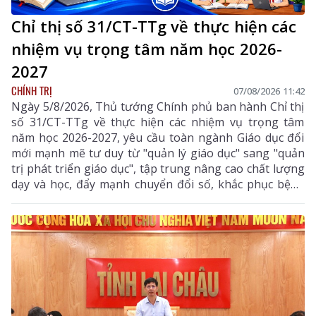
Chỉ thị số 31/CT-TTg về thực hiện các
nhiệm vụ trọng tâm năm học 2026-
2027
CHÍNH TRỊ
07/08/2026 11:42
Ngày 5/8/2026, Thủ tướng Chính phủ ban hành Chỉ thị
số 31/CT-TTg về thực hiện các nhiệm vụ trọng tâm
năm học 2026-2027, yêu cầu toàn ngành Giáo dục đổi
mới mạnh mẽ tư duy từ "quản lý giáo dục" sang "quản
trị phát triển giáo dục", tập trung nâng cao chất lượng
dạy và học, đẩy mạnh chuyển đổi số, khắc phục bệnh
thành tích, bảo đảm đủ giáo viên, trường lớp, cơ sở
vật chất và xây dựng môi trường giáo dục an toàn,
hiện đại, đáp ứng yêu cầu phát triển nguồn nhân lực
chất lượng cao.