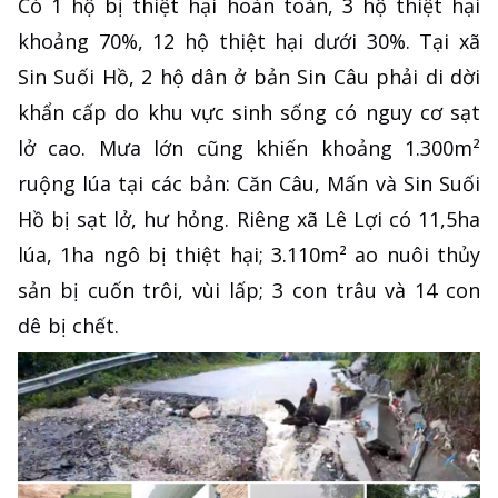
Có 1 hộ bị thiệt hại hoàn toàn, 3 hộ thiệt hại
khoảng 70%, 12 hộ thiệt hại dưới 30%. Tại xã
Sin Suối Hồ, 2 hộ dân ở bản Sin Câu phải di dời
khẩn cấp do khu vực sinh sống có nguy cơ sạt
lở cao. Mưa lớn cũng khiến khoảng 1.300m²
ruộng lúa tại các bản: Căn Câu, Mấn và Sin Suối
Hồ bị sạt lở, hư hỏng. Riêng xã Lê Lợi có 11,5ha
lúa, 1ha ngô bị thiệt hại; 3.110m² ao nuôi thủy
sản bị cuốn trôi, vùi lấp; 3 con trâu và 14 con
dê bị chết.