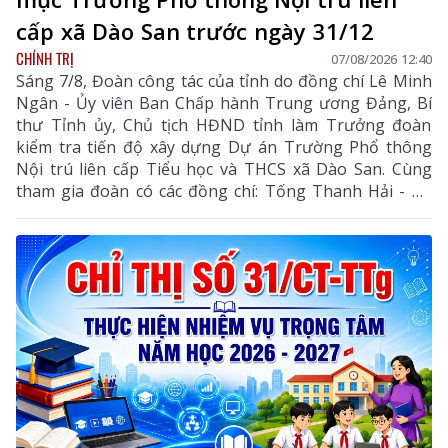
cấp xã Dào San trước ngày 31/12
CHÍNH TRỊ
07/08/2026 12:40
Sáng 7/8, Đoàn công tác của tỉnh do đồng chí Lê Minh
Ngân - Ủy viên Ban Chấp hành Trung ương Đảng, Bí
thư Tỉnh ủy, Chủ tịch HĐND tỉnh làm Trưởng đoàn
kiểm tra tiến độ xây dựng Dự án Trường Phổ thông
Nội trú liên cấp Tiểu học và THCS xã Dào San. Cùng
tham gia đoàn có các đồng chí: Tống Thanh Hải - Uỷ
viên Ban Thường vụ Tỉnh ủy, Phó Chủ tịch Thường
trực UBND tỉnh; Lê Đức Dục - Ủy viên Ban Thường vụ,
Trưởng Ban Tuyên giáo và Dân vận Tỉnh ủy; lãnh đạo
một số sở, ngành liên quan và xã Dào San.