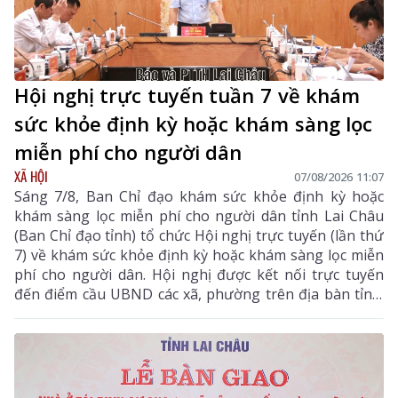
Hội nghị trực tuyến tuần 7 về khám
sức khỏe định kỳ hoặc khám sàng lọc
miễn phí cho người dân
XÃ HỘI
07/08/2026 11:07
Sáng 7/8, Ban Chỉ đạo khám sức khỏe định kỳ hoặc
khám sàng lọc miễn phí cho người dân tỉnh Lai Châu
(Ban Chỉ đạo tỉnh) tổ chức Hội nghị trực tuyến (lần thứ
7) về khám sức khỏe định kỳ hoặc khám sàng lọc miễn
phí cho người dân. Hội nghị được kết nối trực tuyến
đến điểm cầu UBND các xã, phường trên địa bàn tỉnh.
Đồng chí Bùi Tiến Thanh – Tỉnh ủy viên, Giám đốc Sở
Y tế, Phó Trưởng Ban chỉ đạo tỉnh chủ trì hội nghị. Dự
hội nghị còn có các đồng chí thành viên Ban Chỉ đạo
tỉnh.