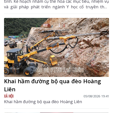
tỉnh. Kế hoạch nhằm cụ thể hóa các mục tiêu, nhiệm vụ
và giải pháp phát triển ngành Y học cổ truyền theo
hướng hiện đại, hiệu quả, bền vững; đẩy mạnh kết
hợp y học cổ truyền với y học hiện đại, phát huy tiềm
năng dược liệu của địa phương, góp phần nâng cao
chất lượng chăm sóc, bảo vệ sức khỏe nhân dân và
thúc đẩy phát triển kinh tế - xã hội.
Khai hầm đường bộ qua đèo Hoàng
Liên
XÃ HỘI
05/08/2026 19:41
Khai hầm đường bộ qua đèo Hoàng Liên