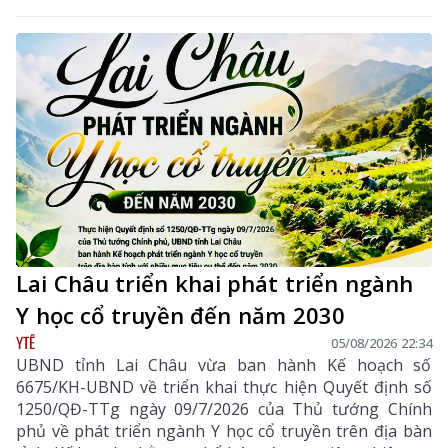
tuệ của tác giả, mà còn giúp mỗi cá nhân tránh những
vi phạm pháp luật khi tham gia không gian mạng.
Lai Châu triển khai phát triển ngành
Y học cổ truyền đến năm 2030
YTẾ
05/08/2026 22:34
UBND tỉnh Lai Châu vừa ban hành Kế hoạch số
6675/KH-UBND về triển khai thực hiện Quyết định số
1250/QĐ-TTg ngày 09/7/2026 của Thủ tướng Chính
phủ về phát triển ngành Y học cổ truyền trên địa bàn