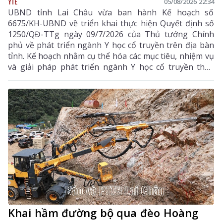
YTẾ
05/08/2026 22:34
UBND tỉnh Lai Châu vừa ban hành Kế hoạch số
6675/KH-UBND về triển khai thực hiện Quyết định số
1250/QĐ-TTg ngày 09/7/2026 của Thủ tướng Chính
phủ về phát triển ngành Y học cổ truyền trên địa bàn
tỉnh. Kế hoạch nhằm cụ thể hóa các mục tiêu, nhiệm vụ
và giải pháp phát triển ngành Y học cổ truyền theo
hướng hiện đại, hiệu quả, bền vững; đẩy mạnh kết
hợp y học cổ truyền với y học hiện đại, phát huy tiềm
năng dược liệu của địa phương, góp phần nâng cao
chất lượng chăm sóc, bảo vệ sức khỏe nhân dân và
thúc đẩy phát triển kinh tế - xã hội.
Khai hầm đường bộ qua đèo Hoàng