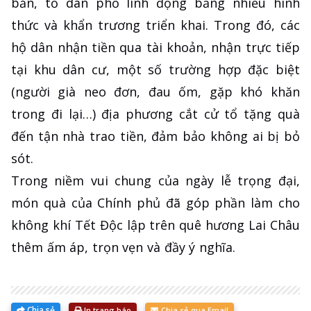
bản, tổ dân phố linh động bằng nhiều hình
thức và khẩn trương triển khai. Trong đó, các
hộ dân nhận tiền qua tài khoản, nhận trực tiếp
tại khu dân cư, một số trường hợp đặc biệt
(người già neo đơn, đau ốm, gặp khó khăn
trong đi lại…) địa phương cắt cử tổ tặng quà
đến tận nhà trao tiền, đảm bảo không ai bị bỏ
sót.
Trong niềm vui chung của ngày lễ trọng đại,
món quà của Chính phủ đã góp phần làm cho
không khí Tết Độc lập trên quê hương Lai Châu
thêm ấm áp, trọn vẹn và đầy ý nghĩa.
Chia sẻ
In trang báo
Chia sẻ qua Email