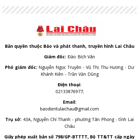
nguồn nhân lực chất lượng cao vào khu vực công.
Bản quyền thuộc Báo và phát thanh, truyền hình Lai Châu
Giám đốc:
Đào Bích Vân
Phó giám đốc:
Nguyễn Ngọc Truyền - Vũ Thị Thu Hương - Dư
Khánh Kiên - Trần Văn Dũng
Điện thoại:
02133876977;
Email:
baodientulaichau@gmail.com
Trụ sở:
43A, Nguyễn Chí Thanh - phường Tân Phong - tỉnh Lai
Châu
Giấy phép xuất bản số 798/GP-BTTTT, Bộ TT&TT cấp ngày