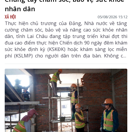
nhân dân
XÃ HỘI
05/08/2026 15:12
Thực hiện chủ trương của Đảng, Nhà nước về tăng
cường chăm sóc, bảo vệ và nâng cao sức khỏe nhân
dân, tỉnh Lai Châu đang tập trung triển khai đợt thi
đua cao điểm thực hiện Chiến dịch 90 ngày đêm khám
sức khỏe định kỳ (KSKĐK) hoặc khám sàng lọc miễn
phí (KSLMP) cho người dân trên địa bàn. Không chỉ
góp phần phát hiện sớm bệnh tật, nâng cao chất
lượng chăm sóc sức khỏe (CSSK) ban đầu, chương
trình còn lan tỏa tinh thần trách nhiệm, y đức và sự
tận tâm của đội ngũ cán bộ y tế, hướng tới mục tiêu
mọi người dân đều được tiếp cận dịch vụ y tế công
bằng, chất lượng và nhân văn.