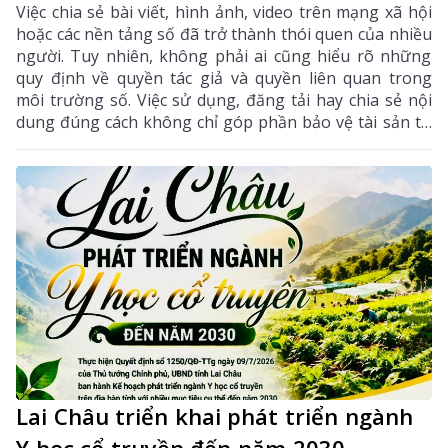
Việc chia sẻ bài viết, hình ảnh, video trên mạng xã hội
hoặc các nền tảng số đã trở thành thói quen của nhiều
người. Tuy nhiên, không phải ai cũng hiểu rõ những
quy định về quyền tác giả và quyền liên quan trong
môi trường số. Việc sử dụng, đăng tải hay chia sẻ nội
dung đúng cách không chỉ góp phần bảo vệ tài sản trí
tuệ của tác giả, mà còn giúp mỗi cá nhân tránh những
vi phạm pháp luật khi tham gia không gian mạng.
Lai Châu triển khai phát triển ngành
Y học cổ truyền đến năm 2030