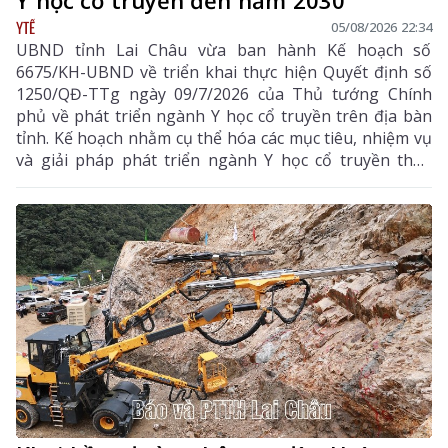
YTẾ
05/08/2026 22:34
UBND tỉnh Lai Châu vừa ban hành Kế hoạch số
6675/KH-UBND về triển khai thực hiện Quyết định số
1250/QĐ-TTg ngày 09/7/2026 của Thủ tướng Chính
phủ về phát triển ngành Y học cổ truyền trên địa bàn
tỉnh. Kế hoạch nhằm cụ thể hóa các mục tiêu, nhiệm vụ
và giải pháp phát triển ngành Y học cổ truyền theo
hướng hiện đại, hiệu quả, bền vững; đẩy mạnh kết
hợp y học cổ truyền với y học hiện đại, phát huy tiềm
năng dược liệu của địa phương, góp phần nâng cao
chất lượng chăm sóc, bảo vệ sức khỏe nhân dân và
thúc đẩy phát triển kinh tế - xã hội.