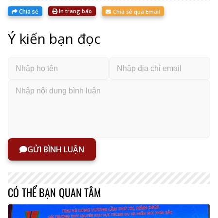
Chia sẻ
In trang báo
Chia sẻ qua Email
Ý kiến bạn đọc
GỬI BÌNH LUẬN
CÓ THỂ BẠN QUAN TÂM