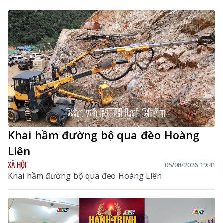
hợp y học cổ truyền với y học hiện đại, phát huy tiềm
năng dược liệu của địa phương, góp phần nâng cao
chất lượng chăm sóc, bảo vệ sức khỏe nhân dân và
thúc đẩy phát triển kinh tế - xã hội.
Khai hầm đường bộ qua đèo Hoàng
Liên
XÃ HỘI
05/08/2026 19:41
Khai hầm đường bộ qua đèo Hoàng Liên