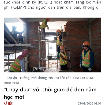
sức khỏe định kỳ (KSKĐK) hoặc khám sàng lọc miễn
phí (KSLMP) cho người dân trên địa bàn. Không chỉ
góp phần phát hiện sớm bệnh tật, nâng cao chất
lượng chăm sóc sức khỏe (CSSK) ban đầu, chương
trình còn lan tỏa tinh thần trách nhiệm, y đức và sự
tận tâm của đội ngũ cán bộ y tế, hướng tới mục tiêu
mọi người dân đều được tiếp cận dịch vụ y tế công
bằng, chất lượng và nhân văn.
─ Dự án Trường Phổ thông Nội trú liên cấp TH&THCS xã
Bum Nưa ─
“Chạy đua” với thời gian để đón năm
học mới
XÃ HỘI
05/08/2026 09:01