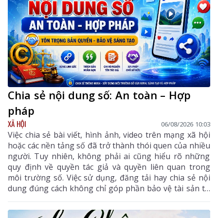
Chia sẻ nội dung số: An toàn – Hợp
pháp
XÃ HỘI
06/08/2026 10:03
Việc chia sẻ bài viết, hình ảnh, video trên mạng xã hội
hoặc các nền tảng số đã trở thành thói quen của nhiều
người. Tuy nhiên, không phải ai cũng hiểu rõ những
quy định về quyền tác giả và quyền liên quan trong
môi trường số. Việc sử dụng, đăng tải hay chia sẻ nội
dung đúng cách không chỉ góp phần bảo vệ tài sản trí
tuệ của tác giả, mà còn giúp mỗi cá nhân tránh những
vi phạm pháp luật khi tham gia không gian mạng.