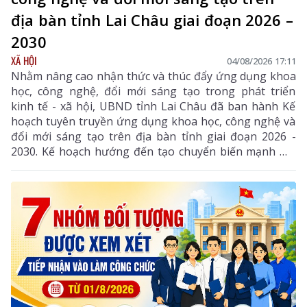
địa bàn tỉnh Lai Châu giai đoạn 2026 –
2030
XÃ HỘI
04/08/2026 17:11
Nhằm nâng cao nhận thức và thúc đẩy ứng dụng khoa
học, công nghệ, đổi mới sáng tạo trong phát triển
kinh tế - xã hội, UBND tỉnh Lai Châu đã ban hành Kế
hoạch tuyên truyền ứng dụng khoa học, công nghệ và
đổi mới sáng tạo trên địa bàn tỉnh giai đoạn 2026 -
2030. Kế hoạch hướng đến tạo chuyển biến mạnh mẽ
từ nhận thức đến hành động, phát huy vai trò của
khoa học, công nghệ, đổi mới sáng tạo và chuyển đổi
số, góp phần thực hiện hiệu quả các mục tiêu phát
triển của tỉnh trong giai đoạn mới.