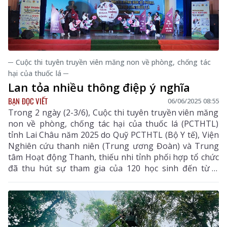
─ Cuộc thi tuyên truyền viên măng non về phòng, chống tác
hại của thuốc lá ─
Lan tỏa nhiều thông điệp ý nghĩa
BẠN ĐỌC VIẾT
06/06/2025 08:55
Trong 2 ngày (2-3/6), Cuộc thi tuyên truyền viên măng
non về phòng, chống tác hại của thuốc lá (PCTHTL)
tỉnh Lai Châu năm 2025 do Quỹ PCTHTL (Bộ Y tế), Viện
Nghiên cứu thanh niên (Trung ương Đoàn) và Trung
tâm Hoạt động Thanh, thiếu nhi tỉnh phối hợp tổ chức
đã thu hút sự tham gia của 120 học sinh đến từ 6
trường THCS trên địa bàn các huyện, thành phố trong
tỉnh. Cuộc thi thực sự trở thành ngày hội sáng tạo, nơi
các em tự tin thể hiện hiểu biết và lan tỏa nhiều thông
điệp ý nghĩa: Nói không với thuốc lá, thuốc lá điện tử;
Dập thuốc - thắp tương lai; Không thử, không giữ,