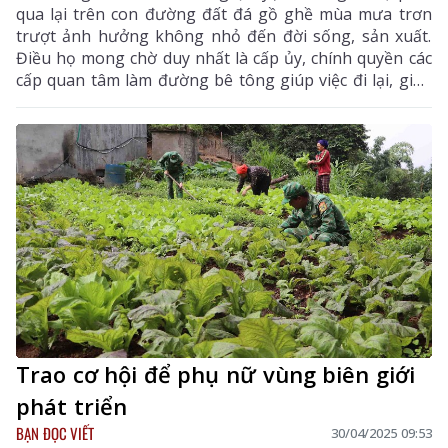
qua lại trên con đường đất đá gồ ghề mùa mưa trơn
trượt ảnh hưởng không nhỏ đến đời sống, sản xuất.
Điều họ mong chờ duy nhất là cấp ủy, chính quyền các
cấp quan tâm làm đường bê tông giúp việc đi lại, giao
thương hàng hóa thuận lợi, góp phần thúc đẩy kinh tế
phát triển, nâng cao đời sống vật chất, tinh thần của
người dân nơi vùng biên giới.
Trao cơ hội để phụ nữ vùng biên giới
phát triển
BẠN ĐỌC VIẾT
30/04/2025 09:53