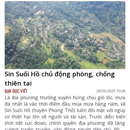
giảm thiểu hậu quả do mưa bão gây ra.
Sin Suối Hồ chủ động phòng, chống
thiên tai
BẠN ĐỌC VIẾT
29/05/2025 10:26
Là địa phương thường xuyên hứng chịu gió lốc, mưa
đá nhất là vào thời điểm đầu mùa mưa hằng năm, xã
Sin Suối Hồ (huyện Phong Thổ) luôn đối mặt với nguy
cơ thiệt hại lớn về người và tài sản. Trước diễn biến
thời tiết cực đoan, chính quyền địa phương đã tăng
cường tuyên truyền, vận động người dân chủ động