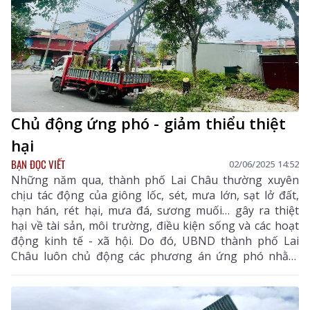
không sử dụng thuốc lá dù chỉ một lần; Đừng để điếu
thuốc lấy đi sức khỏe của bạn.
Chủ động ứng phó - giảm thiểu thiệt
hại
BẠN ĐỌC VIẾT
02/06/2025 14:52
Những năm qua, thành phố Lai Châu thường xuyên
chịu tác động của giông lốc, sét, mưa lớn, sạt lở đất,
hạn hán, rét hại, mưa đá, sương muối… gây ra thiệt
hại về tài sản, môi trường, điều kiện sống và các hoạt
động kinh tế - xã hội. Do đó, UBND thành phố Lai
Châu luôn chủ động các phương án ứng phó nhằm
giảm thiểu thiệt hại do thiên tai gây ra với phương
châm: “Phòng ngừa chủ động, ứng phó kịp thời, khắc
phục khẩn trương và hiệu quả”.