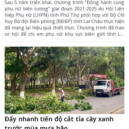
Sau 5 năm triển khai, chương trình “Ðồng hành cùng
phụ nữ biên cương” giai đoạn 2021-2025 do Hội Liên
hiệp Phụ nữ (LHPN) tỉnh Phú Thọ phối hợp với Bộ Chỉ
huy Bộ đội Biên phòng (BĐBP) tỉnh Lai Châu thực hiện
đã mang lại hiệu quả thiết thực. Chương trình đã trao
cơ hội để chị em phụ nữ khu vực biên giới tỉnh Lai
Châu vượt qua khó khăn, vươn lên trong cuộc sống
xây dựng gia đình no ấm, bình đẳng, tiến bộ, hạnh
phúc, chung sức bảo vệ vững chắc biên cương.
Đẩy nhanh tiến độ cắt tỉa cây xanh
trước mùa mưa bão