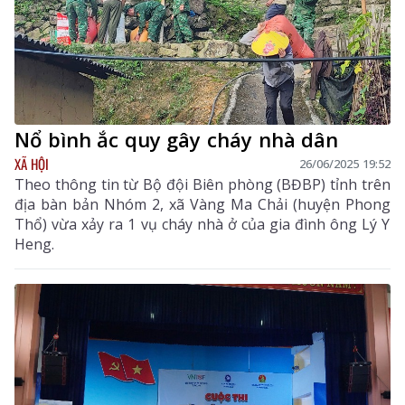
Nổ bình ắc quy gây cháy nhà dân
XÃ HỘI
26/06/2025 19:52
Theo thông tin từ Bộ đội Biên phòng (BĐBP) tỉnh trên
địa bàn bản Nhóm 2, xã Vàng Ma Chải (huyện Phong
Thổ) vừa xảy ra 1 vụ cháy nhà ở của gia đình ông Lý Y
Heng.