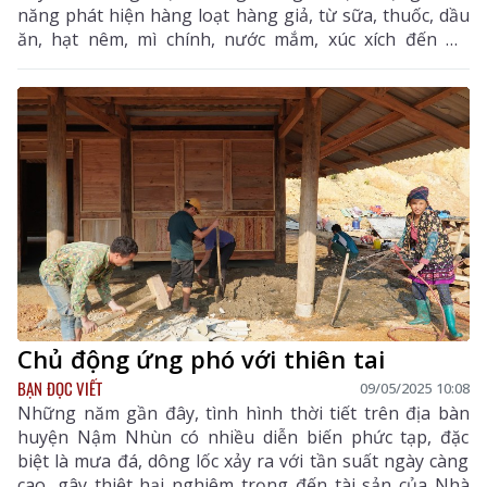
năng phát hiện hàng loạt hàng giả, từ sữa, thuốc, dầu
ăn, hạt nêm, mì chính, nước mắm, xúc xích đến mỹ
phẩm, bột giặt, thậm chí cả gạo... Đây là những hàng
hóa thiếu yếu hàng ngày hầu như ai cũng sử dụng
đến, điều này khiến dư luận những ngày qua vô cùng
bức xúc và người tiêu dùng trong tỉnh hoang mang.
Chủ động ứng phó với thiên tai
BẠN ĐỌC VIẾT
09/05/2025 10:08
Những năm gần đây, tình hình thời tiết trên địa bàn
huyện Nậm Nhùn có nhiều diễn biến phức tạp, đặc
biệt là mưa đá, dông lốc xảy ra với tần suất ngày càng
cao, gây thiệt hại nghiêm trọng đến tài sản của Nhà