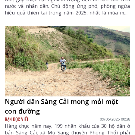
nước và nhân dân. Chủ động ứng phó, phòng ngừa
hiệu quả thiên tai trong năm 2025, nhất là mùa mưa
bão sắp tới, huyện Nậm Nhùn tích cực triển khai đồng
bộ các giải pháp.
Người dân Sàng Cải mong mỏi một
con đường
BẠN ĐỌC VIẾT
09/05/2025 00:38
Hàng chục năm nay, 199 nhân khẩu của 30 hộ dân ở
bản Sàng Cải, xã Mù Sang (huyện Phong Thổ) phải