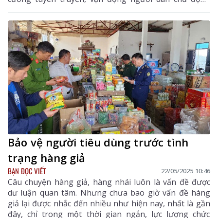
gia cố nhà cửa, chuồng trại, di dời khỏi khu vực nguy
hiểm nhằm hạn chế tối đa thiệt hại do thiên tai gây ra.
Bảo vệ người tiêu dùng trước tình
trạng hàng giả
BẠN ĐỌC VIẾT
22/05/2025 10:46
Câu chuyện hàng giả, hàng nhái luôn là vấn đề được
dư luận quan tâm. Nhưng chưa bao giờ vấn đề hàng
giả lại được nhắc đến nhiều như hiện nay, nhất là gần
đây, chỉ trong một thời gian ngắn, lực lượng chức