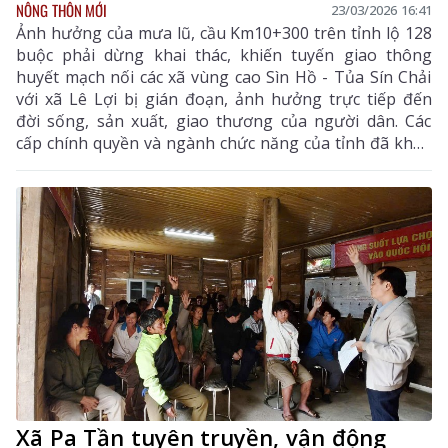
NÔNG THÔN MỚI
23/03/2026 16:41
Ảnh hưởng của mưa lũ, cầu Km10+300 trên tỉnh lộ 128
buộc phải dừng khai thác, khiến tuyến giao thông
huyết mạch nối các xã vùng cao Sìn Hồ - Tủa Sín Chải
với xã Lê Lợi bị gián đoạn, ảnh hưởng trực tiếp đến
đời sống, sản xuất, giao thương của người dân. Các
cấp chính quyền và ngành chức năng của tỉnh đã khẩn
trương vào cuộc, mở đường tránh, nỗ lực thi công để
sớm thông tuyến.
Xã Pa Tần tuyên truyền, vận động