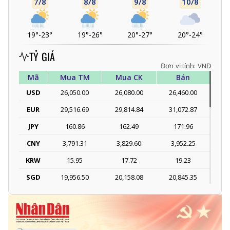
7/8
8/8
9/8
10/8
19°
-
23°
19°
-
26°
20°
-
27°
20°
-
24°
TỶ GIÁ
Đơn vị tính: VNĐ
Mã
Mua TM
Mua CK
Bán
USD
26,050.00
26,080.00
26,460.00
EUR
29,516.69
29,814.84
31,072.87
JPY
160.86
162.49
171.96
CNY
3,791.31
3,829.60
3,952.25
KRW
15.95
17.72
19.23
SGD
19,956.50
20,158.08
20,845.35
DKK
-
3,978.07
4,130.19
THB
697.43
774.93
807.78
SEK
-
2,703.17
2,817.79