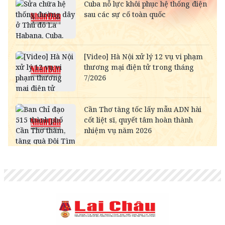
SAR
-
6,954.79
7,254.11
RUB
-
307.50
340.39
NOK
-
2,698.58
2,813.01
MYR
-
6,359.21
6,497.57
KWD
-
85,024.10
89,145.24
CAD
18,203.66
18,387.54
18,976.43
CHF
31,660.01
31,979.81
33,004.03
INR
-
273.85
285.64
HKD
3,255.00
3,287.88
3,413.61
GBP
34,428.89
34,776.66
35,890.45
AUD
18,031.01
18,213.14
18,796.46