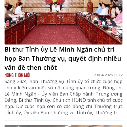
Bí thư Tỉnh ủy Lê Minh Ngân chủ trì
họp Ban Thường vụ, quyết định nhiều
vấn đề then chốt
NÔNG THÔN MỚI
23/04/2026 11:12
Sáng 23/4, Ban Thường vụ Tỉnh ủy tổ chức cuộc họp
cho ý kiến vào một số nội dung quan trọng. Đồng chí
Lê Minh Ngân - Ủy viên Ban Chấp hành Trung ương
Đảng, Bí thư Tỉnh ủy, Chủ tịch HĐND tỉnh chủ trì cuộc
họp. Dự cuộc họp còn có các đồng chí Thường trực
Tỉnh ủy, Ủy viên Ban Thường vụ Tỉnh ủy, Thường trực
Đảng ủy UBND tỉnh; đại diện các Ban Đảng Trung
ương theo dõi tỉnh; lãnh đạo một số sở ngành, tỉnh.