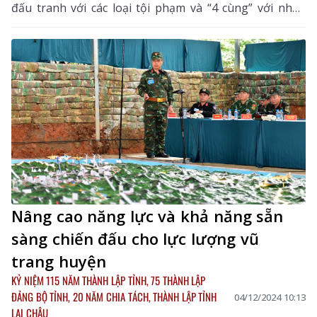
đấu tranh với các loại tội phạm và “4 cùng” với nhân
dân. Qua đó, góp phần tô thắm truyền thống vẻ vang
của lực lượng Bộ đội Biên phòng (BĐBP).
Nâng cao năng lực và khả năng sẵn
sàng chiến đấu cho lực lượng vũ
trang huyện
KỶ NIỆM 115 NĂM THÀNH LẬP TỈNH, 75 THÀNH LẬP
ĐẢNG BỘ TỈNH, 20 NĂM CHIA TÁCH, THÀNH LẬP TỈNH
04/12/2024 10:13
LAI CHÂU