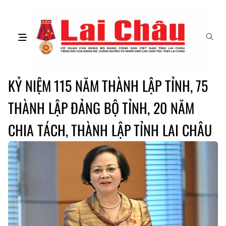
KỶ NIỆM 115 NĂM THÀNH LẬP TỈNH, 75
THÀNH LẬP ĐẢNG BỘ TỈNH, 20 NĂM
CHIA TÁCH, THÀNH LẬP TỈNH LAI CHÂU