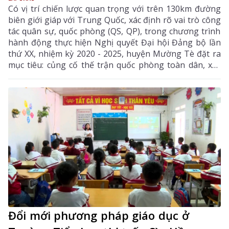
Có vị trí chiến lược quan trọng với trên 130km đường
biên giới giáp với Trung Quốc, xác định rõ vai trò công
tác quân sự, quốc phòng (QS, QP), trong chương trình
hành động thực hiện Nghị quyết Đại hội Đảng bộ lần
thứ XX, nhiệm kỳ 2020 - 2025, huyện Mường Tè đặt ra
mục tiêu: củng cố thế trận quốc phòng toàn dân, xây
dựng khu vực phòng thủ (KVPT) vững chắc. Để thực
hiện thắng lợi mục tiêu đã đề ra, cấp ủy, chính quyền,
lực lượng vũ trang (LLVT) huyện Mường Tè đã chủ
động, triển khai đồng bộ các giải pháp.
Đổi mới phương pháp giáo dục ở