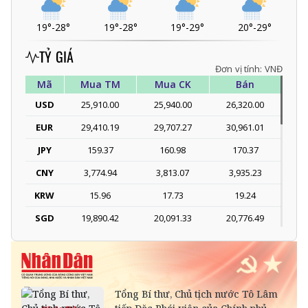
19°
-
28°
19°
-
28°
19°
-
29°
20°
-
29°
TỶ GIÁ
Đơn vị tính: VNĐ
Mã
Mua TM
Mua CK
Bán
USD
25,910.00
25,940.00
26,320.00
EUR
29,410.19
29,707.27
30,961.01
JPY
159.37
160.98
170.37
CNY
3,774.94
3,813.07
3,935.23
KRW
15.96
17.73
19.24
SGD
19,890.42
20,091.33
20,776.49
DKK
-
3,963.70
4,115.31
THB
697.71
775.23
808.11
SEK
-
2,696.72
2,811.09