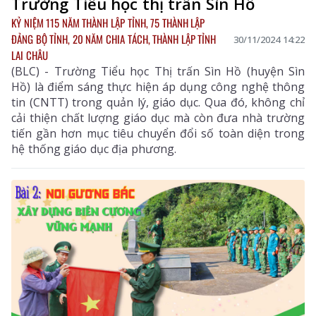
Trường Tiểu học thị trấn Sìn Hồ
KỶ NIỆM 115 NĂM THÀNH LẬP TỈNH, 75 THÀNH LẬP
ĐẢNG BỘ TỈNH, 20 NĂM CHIA TÁCH, THÀNH LẬP TỈNH
30/11/2024 14:22
LAI CHÂU
(BLC) - Trường Tiểu học Thị trấn Sìn Hồ (huyện Sìn
Hồ) là điểm sáng thực hiện áp dụng công nghệ thông
tin (CNTT) trong quản lý, giáo dục. Qua đó, không chỉ
cải thiện chất lượng giáo dục mà còn đưa nhà trường
tiến gần hơn mục tiêu chuyển đổi số toàn diện trong
hệ thống giáo dục địa phương.