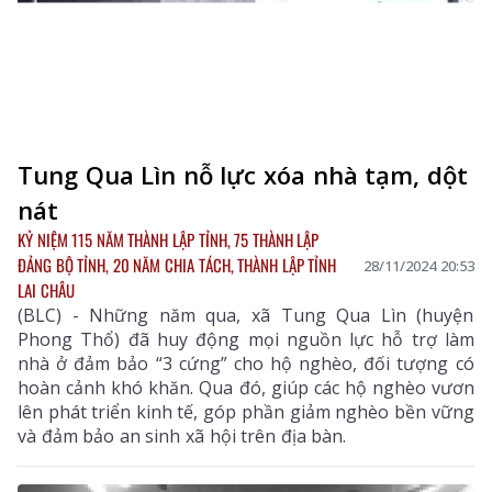
Tung Qua Lìn nỗ lực xóa nhà tạm, dột
nát
KỶ NIỆM 115 NĂM THÀNH LẬP TỈNH, 75 THÀNH LẬP
ĐẢNG BỘ TỈNH, 20 NĂM CHIA TÁCH, THÀNH LẬP TỈNH
28/11/2024 20:53
LAI CHÂU
(BLC) - Những năm qua, xã Tung Qua Lìn (huyện
Phong Thổ) đã huy động mọi nguồn lực hỗ trợ làm
nhà ở đảm bảo “3 cứng” cho hộ nghèo, đối tượng có
hoàn cảnh khó khăn. Qua đó, giúp các hộ nghèo vươn
lên phát triển kinh tế, góp phần giảm nghèo bền vững
và đảm bảo an sinh xã hội trên địa bàn.