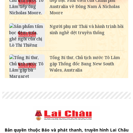
SAR
-
6,919.72
7,217.59
RUB
-
303.62
336.10
NOK
-
2,695.21
2,809.52
MYR
-
6,326.84
6,464.55
KWD
-
84,625.73
88,728.28
CAD
18,247.99
18,432.31
19,022.80
CHF
31,483.37
31,801.38
32,820.15
INR
-
272.90
284.65
HKD
3,236.69
3,269.39
3,394.43
GBP
34,334.38
34,681.19
35,792.22
AUD
17,978.13
18,159.73
18,741.48
Bản quyền thuộc Báo và phát thanh, truyền hình Lai Châu