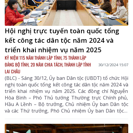
Hội nghị trực tuyến toàn quốc tổng
kết công tác dân tộc năm 2024 và
triển khai nhiệm vụ năm 2025
KỶ NIỆM 115 NĂM THÀNH LẬP TỈNH, 75 THÀNH LẬP
ĐẢNG BỘ TỈNH, 20 NĂM CHIA TÁCH, THÀNH LẬP TỈNH
30/12/2024 15:07
LAI CHÂU
(BLC) - Sáng 30/12, Ủy ban Dân tộc (UBDT) tổ chức Hội
nghị toàn quốc tổng kết công tác dân tộc năm 2024 và
triển khai nhiệm vụ năm 2025. Các đồng chí Nguyễn
Hòa Bình – Phó Thủ tướng Thường trực Chính phủ,
Hầu A Lềnh – Bộ trưởng, Chủ nhiệm Ủy ban Dân tộc
và các Thứ trưởng, Phó Chủ nhiệm Ủy ban Dân tộc Y
Vinh Tơr, Y Thông, Nông Thị Hà chủ trì điểm cầu
Trung ương.