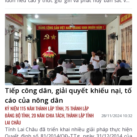
luôn nêu cao ý thức giữ gìn và phát huy bản sắc văn
hóa đặc trưng của các dân tộc.
Tiếp công dân, giải quyết khiếu nại, tố
cáo của nông dân
KỶ NIỆM 115 NĂM THÀNH LẬP TỈNH, 75 THÀNH LẬP
ĐẢNG BỘ TỈNH, 20 NĂM CHIA TÁCH, THÀNH LẬP TỈNH
28/11/2024 10:32
LAI CHÂU
Tỉnh Lai Châu đã triển khai nhiều giải pháp thực hiện
Quyết định số 81/2014/QĐ-TTg, ngày 31/12/2014 của