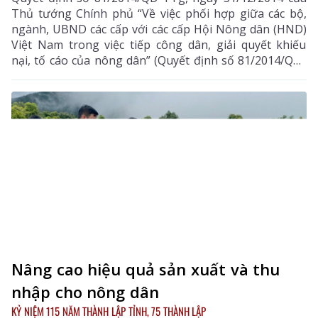
Thủ tướng Chính phủ “Về việc phối hợp giữa các bộ,
ngành, UBND các cấp với các cấp Hội Nông dân (HND)
Việt Nam trong việc tiếp công dân, giải quyết khiếu
nại, tố cáo của nông dân” (Quyết định số 81/2014/QĐ-
TTg). Qua đó, không chỉ nâng cao nhận thức pháp
luật cho hội viên, nông dân còn hạn chế khiếu kiện
vượt cấp, đảm bảo an ninh trật tự, thúc đẩy các phong
trào, hoạt động hội.
Nâng cao hiệu quả sản xuất và thu
nhập cho nông dân
KỶ NIỆM 115 NĂM THÀNH LẬP TỈNH, 75 THÀNH LẬP