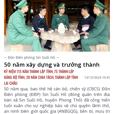
─ Đồn Biên phòng Sin Suối Hồ: ─
50 năm xây dựng và trưởng thành
KỶ NIỆM 115 NĂM THÀNH LẬP TỈNH, 75 THÀNH LẬP
ĐẢNG BỘ TỈNH, 20 NĂM CHIA TÁCH, THÀNH LẬP TỈNH
13/12/2024 10:41
LAI CHÂU
50 năm qua, bao thế hệ cán bộ, chiến sỹ (CBCS) Đồn
Biên phòng (ĐBP) Sin Suối Hồ (đóng quân trên địa
bàn xã Sin Suối Hồ, huyện Phong Thổ) đã cống hiến
tuổi xuân cho sự nghiệp bảo vệ chủ quyền lãnh thổ,
an ninh biên giới quốc gia (ANBGQG), bền bỉ, mưu trí