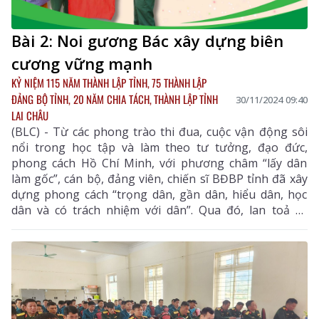
Bài 2: Noi gương Bác xây dựng biên
cương vững mạnh
KỶ NIỆM 115 NĂM THÀNH LẬP TỈNH, 75 THÀNH LẬP
ĐẢNG BỘ TỈNH, 20 NĂM CHIA TÁCH, THÀNH LẬP TỈNH
30/11/2024 09:40
LAI CHÂU
(BLC) - Từ các phong trào thi đua, cuộc vận động sôi
nổi trong học tập và làm theo tư tưởng, đạo đức,
phong cách Hồ Chí Minh, với phương châm “lấy dân
làm gốc”, cán bộ, đảng viên, chiến sĩ BĐBP tỉnh đã xây
dựng phong cách “trọng dân, gần dân, hiểu dân, học
dân và có trách nhiệm với dân”. Qua đó, lan toả và
nhân rộng nhiều mô hình hay, chương trình ý nghĩa
đồng hành cùng nhân dân khu vực biên giới vượt khó
vươn lên, xây dựng biên cương Lai Châu ngày càng
vững mạnh.