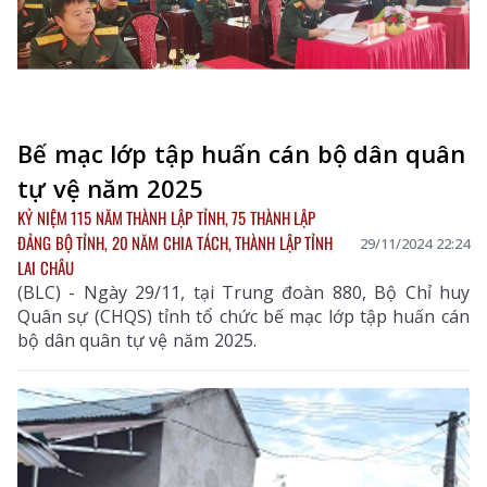
Bế mạc lớp tập huấn cán bộ dân quân
tự vệ năm 2025
KỶ NIỆM 115 NĂM THÀNH LẬP TỈNH, 75 THÀNH LẬP
ĐẢNG BỘ TỈNH, 20 NĂM CHIA TÁCH, THÀNH LẬP TỈNH
29/11/2024 22:24
LAI CHÂU
(BLC) - Ngày 29/11, tại Trung đoàn 880, Bộ Chỉ huy
Quân sự (CHQS) tỉnh tổ chức bế mạc lớp tập huấn cán
bộ dân quân tự vệ năm 2025.