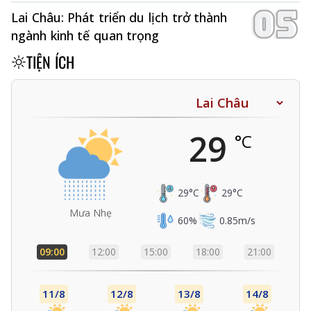
Lai Châu: Phát triển du lịch trở thành
ngành kinh tế quan trọng
TIỆN ÍCH
29
°C
29
°C
29
°C
Mưa Nhẹ
60
%
0.85
m/s
09:00
12:00
15:00
18:00
21:00
11/8
12/8
13/8
14/8