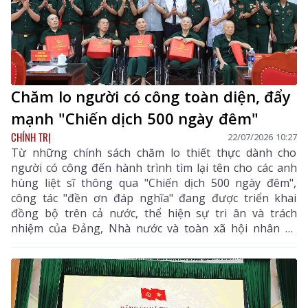
Chăm lo người có công toàn diện, đẩy
mạnh "Chiến dịch 500 ngày đêm"
CHÍNH TRỊ
22/07/2026 10:27
Từ những chính sách chăm lo thiết thực dành cho
người có công đến hành trình tìm lại tên cho các anh
hùng liệt sĩ thông qua "Chiến dịch 500 ngày đêm",
công tác "đền ơn đáp nghĩa" đang được triển khai
đồng bộ trên cả nước, thể hiện sự tri ân và trách
nhiệm của Đảng, Nhà nước và toàn xã hội nhân kỷ
niệm 79 năm Ngày Thương binh - Liệt sĩ, đồng thời
hướng tới dấu mốc 80 năm của ngày lễ tri ân đặc biệt
này.