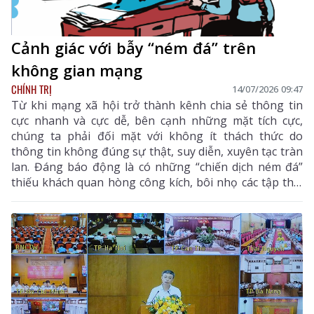
Cảnh giác với bẫy “ném đá” trên
không gian mạng
CHÍNH TRỊ
14/07/2026 09:47
Từ khi mạng xã hội trở thành kênh chia sẻ thông tin
cực nhanh và cực dễ, bên cạnh những mặt tích cực,
chúng ta phải đối mặt với không ít thách thức do
thông tin không đúng sự thật, suy diễn, xuyên tạc tràn
lan. Đáng báo động là có những “chiến dịch ném đá”
thiếu khách quan hòng công kích, bôi nhọ các tập thể,
cá nhân. Ẩn sau những dòng trạng thái, lời bình luận
núp bóng “yêu nước, thương dân” là âm mưu kích
động, thực hiện “diễn biến hòa bình”, thúc đẩy “tự diễn
biến”, “tự chuyển hóa” và gây chia rẽ, mất đoàn kết.
Nhiều người thiếu hiểu biết đã hùa theo “ném đá”...