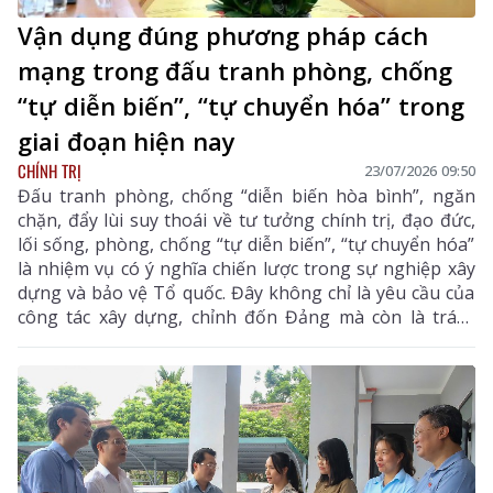
Vận dụng đúng phương pháp cách
mạng trong đấu tranh phòng, chống
“tự diễn biến”, “tự chuyển hóa” trong
giai đoạn hiện nay
CHÍNH TRỊ
23/07/2026 09:50
Đấu tranh phòng, chống “diễn biến hòa bình”, ngăn
chặn, đẩy lùi suy thoái về tư tưởng chính trị, đạo đức,
lối sống, phòng, chống “tự diễn biến”, “tự chuyển hóa”
là nhiệm vụ có ý nghĩa chiến lược trong sự nghiệp xây
dựng và bảo vệ Tổ quốc. Đây không chỉ là yêu cầu của
công tác xây dựng, chỉnh đốn Đảng mà còn là trách
nhiệm của mỗi cán bộ, đảng viên và công dân yêu
nước.