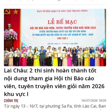
thành của toàn xã hội. Những kết quả bước đầu và
tình cảm, trách nhiệm của toàn Đảng, toàn dân, toàn
quân ta cũng như sự ủng hộ, phối hợp chí tình, chí
nghĩa của bạn bè quốc tế đã khẳng định tính nhân văn
sâu sắc, giá trị nhân đạo cao cả của chiến dịch.
Lai Châu: 2 thí sinh hoàn thành tốt
nội dung tham gia Hội thi Báo cáo
viên, tuyên truyền viên giỏi năm 2026
khu vực I
CHÍNH TRỊ
16/07/2026 18:09
Từ ngày 13 - 16/7, tại phường Sa Pa, tỉnh Lào Cai, Ban