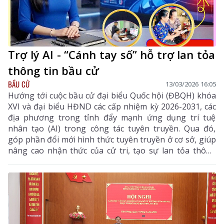
Trợ lý AI - “Cánh tay số” hỗ trợ lan tỏa
thông tin bầu cử
BẦU CỬ
13/03/2026 16:05
Hướng tới cuộc bầu cử đại biểu Quốc hội (ĐBQH) khóa
XVI và đại biểu HĐND các cấp nhiệm kỳ 2026-2031, các
địa phương trong tỉnh đẩy mạnh ứng dụng trí tuệ
nhân tạo (AI) trong công tác tuyên truyền. Qua đó,
góp phần đổi mới hình thức tuyên truyền ở cơ sở, giúp
nâng cao nhận thức của cử tri, tạo sự lan tỏa thông
tin bầu cử sâu, rộng, nhanh và toàn diện hơn.