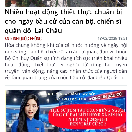
Nhiều hoạt động thiết thực chuẩn bị
cho ngày bầu cử của cán bộ, chiến sĩ
quân đội Lai Châu
AN NINH QUỐC PHÒNG
13/03/2026 18:51
Hòa chung không khí của cả nước hướng về ngày hội
non sông, cán bộ, chiến sĩ tại các cơ quan, đơn vị thuộc
Bộ Chỉ huy Quân sự tỉnh đang tích cực triển khai nhiều
hoạt động thiết thực, ý nghĩa từ công tác tuyên
truyền, vận động, nâng cao nhận thức của người dân
về tầm quan trọng của cuộc bầu cử đại biểu Quốc hội
và đại biểu HĐND các cấp nhiệm kỳ 2026-2031; đến
luyện tập phương án sẵn sàng chiến đấu bảo vệ cuộc
bầu cử. Qua đó, thể hiện quyết tâm cao cùng các cấp,
các ngành trong tỉnh tổ chức thành công cuộc bầu cử
an toàn, dân chủ, đúng luật, tiết kiệm.