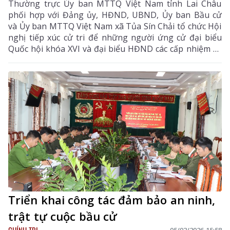
Thường trực Ủy ban MTTQ Việt Nam tỉnh Lai Châu
phối hợp với Đảng ủy, HĐND, UBND, Ủy ban Bầu cử
và Ủy ban MTTQ Việt Nam xã Tủa Sín Chải tổ chức Hội
nghị tiếp xúc cử tri để những người ứng cử đại biểu
Quốc hội khóa XVI và đại biểu HĐND các cấp nhiệm kỳ
2026 – 2031 thực hiện quyền vận động bầu cử.
Triển khai công tác đảm bảo an ninh,
trật tự cuộc bầu cử
CHÍNH TRỊ