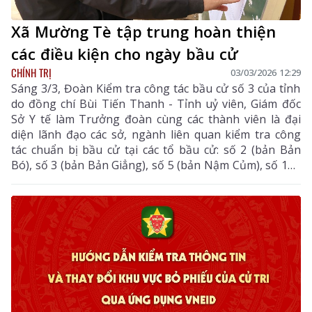
Xã Mường Tè tập trung hoàn thiện
các điều kiện cho ngày bầu cử
CHÍNH TRỊ
03/03/2026 12:29
Sáng 3/3, Đoàn Kiểm tra công tác bầu cử số 3 của tỉnh
do đồng chí Bùi Tiến Thanh - Tỉnh uỷ viên, Giám đốc
Sở Y tế làm Trưởng đoàn cùng các thành viên là đại
diện lãnh đạo các sở, ngành liên quan kiểm tra công
tác chuẩn bị bầu cử tại các tổ bầu cử: số 2 (bản Bản
Bó), số 3 (bản Bản Giẳng), số 5 (bản Nậm Củm), số 11 (
bản Láng Phiếu) thuộc xã Mường Tè.