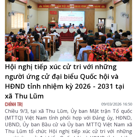
khăn, vướng mắc trong vận hành chính quyền địa
phương hai cấp.
Hội nghị tiếp xúc cử tri với những
người ứng cử đại biểu Quốc hội và
HĐND tỉnh nhiệm kỳ 2026 - 2031 tại
xã Thu Lũm
CHÍNH TRỊ
09/03/2026 16:50
Chiều 9/3, tại xã Thu Lũm, Ủy ban Mặt trận Tổ quốc
(MTTQ) Việt Nam tỉnh phối hợp với Đảng ủy, HĐND,
UBND, Ủy ban Bầu cử và Ủy ban MTTQ Việt Nam xã
Thu Lũm tổ chức Hội nghị tiếp xúc cử tri với những