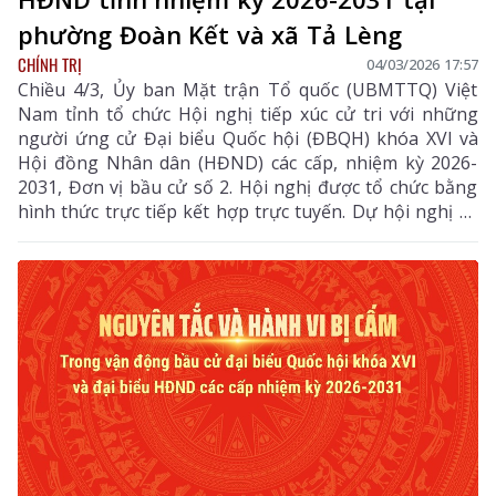
phường Đoàn Kết và xã Tả Lèng
CHÍNH TRỊ
04/03/2026 17:57
Chiều 4/3, Ủy ban Mặt trận Tổ quốc (UBMTTQ) Việt
Nam tỉnh tổ chức Hội nghị tiếp xúc cử tri với những
người ứng cử Đại biểu Quốc hội (ĐBQH) khóa XVI và
Hội đồng Nhân dân (HĐND) các cấp, nhiệm kỳ 2026-
2031, Đơn vị bầu cử số 2. Hội nghị được tổ chức bằng
hình thức trực tiếp kết hợp trực tuyến. Dự hội nghị có
các đồng chí: Sùng A Hồ - Phó Bí thư Thường trực
Tỉnh ủy; Hà Quang Trung - Phó Bí thư Tỉnh ủy, Chủ
tịch UBND tỉnh; các đại biểu ứng cử ĐBQH và HĐND
nhiệm kỳ 2026-2031. Cùng đông đảo cử tri của
phường Đoàn Kết và xã Tả Lèng.