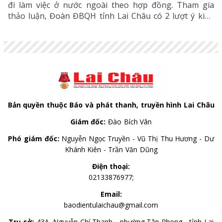
đi làm việc ở nước ngoài theo hợp đồng. Tham gia
thảo luận, Đoàn ĐBQH tỉnh Lai Châu có 2 lượt ý kiến
đối với Dự án Luật Hòa giải ở cơ sở (sửa đổi) và Dự án
Luật sửa đổi, bổ sung một số điều của Luật Xuất bản.
Bản quyền thuộc Báo và phát thanh, truyền hình Lai Châu
Giám đốc:
Đào Bích Vân
Phó giám đốc:
Nguyễn Ngọc Truyền - Vũ Thị Thu Hương - Dư
Khánh Kiên - Trần Văn Dũng
Điện thoại:
02133876977;
Email:
baodientulaichau@gmail.com
Trụ sở:
43A, Nguyễn Chí Thanh - phường Tân Phong - tỉnh Lai