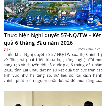
ban, bộ, ngành Trung ương.
Thực hiện Nghị quyết 57-NQ/TW - Kết
quả 6 tháng đầu năm 2026
CHÍNH TRỊ
05/08/2026 17:15
Triển khai Nghị quyết số 57-NQ/TW của Bộ Chính trị
về đột phá phát triển khoa học, công nghệ, đổi mới
sáng tạo và chuyển đổi số quốc gia, 6 tháng đầu năm
2026, tỉnh Lai Châu đạt nhiều kết quả tích cực trên các
lĩnh vực như hạ tầng số, dữ liệu số, cải cách hành
chính, phát triển nguồn nhân lực và đổi mới sáng tạo.
Trong 6 tháng cuối năm, tỉnh tiếp tục tập trung thực
hiện các nhiệm vụ trọng tâm, tạo chuyển biến mạnh
mẽ trong phát triển khoa học, công nghệ, đổi mới
sáng tạo và chuyển đổi số.