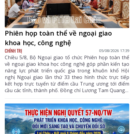
Phiên họp toàn thể về ngoại giao
khoa học, công nghệ
CHÍNH TRỊ
05/08/2026 17:39
Chiều 5/8, Bộ Ngoại giao tổ chức Phiên họp toàn thể
về ngoại giao khoa học công nghệ góp phần kiến tạo
năng lực phát triển quốc gia trong khuôn khổ Hội
nghị Ngoại giao lần thứ 33 theo hình thức trực tiếp
kết hợp trực tuyến từ điểm cầu Trung ương tới điểm
cầu các tỉnh, thành phố. Đồng chí Lương Tam Quang –
Uỷ viên Bộ Chính trị, Bộ trưởng Bộ Công an, Phó
Trưởng ban Thường trực Ban Chỉ đạo Trung ương
thực hiện Nghị quyết số 57-NQ/TW của Bộ Chính trị
dự và chỉ đạo phiên họp. Dự phiên họp còn có đồng
chí Lê Hoài Trung - Ủy viên Bộ Chính trị, Bí thư Đảng
ủy, Bộ trưởng Bộ Ngoại giao; đại diện lãnh đạo các