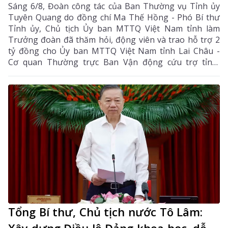
Sáng 6/8, Đoàn công tác của Ban Thường vụ Tỉnh ủy
Tuyên Quang do đồng chí Ma Thế Hồng - Phó Bí thư
Tỉnh ủy, Chủ tịch Ủy ban MTTQ Việt Nam tỉnh làm
Trưởng đoàn đã thăm hỏi, động viên và trao hỗ trợ 2
tỷ đồng cho Ủy ban MTTQ Việt Nam tỉnh Lai Châu -
Cơ quan Thường trực Ban Vận động cứu trợ tỉnh,
nhằm giúp nhân dân khắc phục hậu quả thiên tai, mưa
lũ, sạt lở đất, sớm ổn định cuộc sống.
Tổng Bí thư, Chủ tịch nước Tô Lâm:
Xây dựng Điều lệ Đảng khoa học, dễ