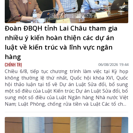
Đoàn ĐBQH tỉnh Lai Châu tham gia
nhiều ý kiến hoàn thiện các dự án
luật về kiến trúc và lĩnh vực ngân
hàng
CHÍNH TRỊ
06/08/2026 19:44
Chiều 6/8, tiếp tục chương trình làm việc tại Kỳ họp
không thường lệ thứ nhất, Quốc hội khóa XVI, Quốc
hội thảo luận tại tổ về Dự án Luật Sửa đổi, bổ sung
một số điều của Luật Kiến trúc; Dự án Luật Sửa đổi, bổ
sung một số điều của Luật Ngân hàng Nhà nước Việt
Nam; Luật Phòng, chống rửa tiền và Luật Các tổ chức
tín dụng; Dự thảo Nghị quyết của Quốc hội về công tác
phòng, chống tội phạm và vi phạm pháp luật, công tác
của Viện kiểm sát nhân dân, Tòa án nhân dân và công
tác thi hành án. Đồng chí Sùng A Hồ - Phó Bí thư Tỉnh