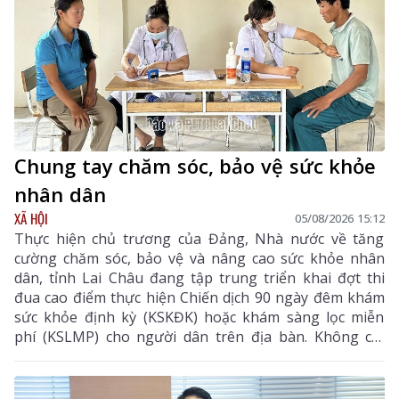
Chung tay chăm sóc, bảo vệ sức khỏe
nhân dân
XÃ HỘI
05/08/2026 15:12
Thực hiện chủ trương của Đảng, Nhà nước về tăng
cường chăm sóc, bảo vệ và nâng cao sức khỏe nhân
dân, tỉnh Lai Châu đang tập trung triển khai đợt thi
đua cao điểm thực hiện Chiến dịch 90 ngày đêm khám
sức khỏe định kỳ (KSKĐK) hoặc khám sàng lọc miễn
phí (KSLMP) cho người dân trên địa bàn. Không chỉ
góp phần phát hiện sớm bệnh tật, nâng cao chất
lượng chăm sóc sức khỏe (CSSK) ban đầu, chương
trình còn lan tỏa tinh thần trách nhiệm, y đức và sự