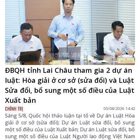
tận tâm của đội ngũ cán bộ y tế, hướng tới mục tiêu
mọi người dân đều được tiếp cận dịch vụ y tế công
bằng, chất lượng và nhân văn.
ĐBQH tỉnh Lai Châu tham gia 2 dự án
luật: Hòa giải ở cơ sở (sửa đổi) và Luật
Sửa đổi, bổ sung một số điều của Luật
Xuất bản
CHÍNH TRỊ
05/08/2026 14:42
Sáng 5/8, Quốc hội thảo luận tại tổ về Dự án Luật Hòa
giải ở cơ sở (sửa đổi); Dự án Luật sửa đổi, bổ sung
một số điều của Luật Xuất bản; Dự án Luật sửa đổi, bổ
sung một số điều của Luật Người lao động Việt Nam