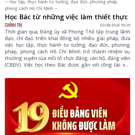
─ Học tập, thực hành tư tưởng, đạo đức, phương pháp,
phong cách Hồ Chí Minh ─
Học Bác từ những việc làm thiết thực
CHÍNH TRỊ
05/08/2026 09:29
Thời gian qua, Đảng ủy xã Phong Thổ tập trung lãnh
đạo, chỉ đạo triển khai đồng bộ nhiều giải pháp, đưa
việc học tập, thực hành tư tưởng, đạo đức, phương
pháp, phong cách Hồ Chí Minh trở thành nhiệm vụ
thường xuyên của mỗi tổ chức đảng, cán bộ, đảng viên
(CBĐV). Việc học theo Bác được gắn với công tác xây
dựng Đảng, thực hiện nhiệm vụ chính trị và phục vụ
nhân dân, góp phần nâng cao năng lực lãnh đạo, sức
chiến đấu của tổ chức Đảng, thúc đẩy kinh tế - xã hội
địa phương phát triển.