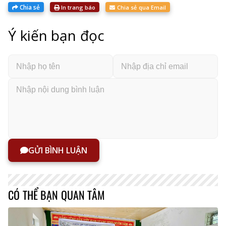
Chia sẻ
In trang báo
Chia sẻ qua Email
Ý kiến bạn đọc
GỬI BÌNH LUẬN
CÓ THỂ BẠN QUAN TÂM