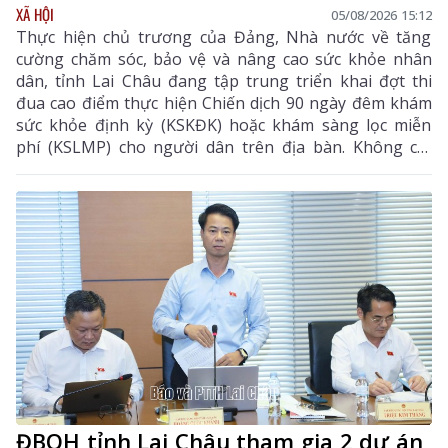
XÃ HỘI
05/08/2026 15:12
Thực hiện chủ trương của Đảng, Nhà nước về tăng
cường chăm sóc, bảo vệ và nâng cao sức khỏe nhân
dân, tỉnh Lai Châu đang tập trung triển khai đợt thi
đua cao điểm thực hiện Chiến dịch 90 ngày đêm khám
sức khỏe định kỳ (KSKĐK) hoặc khám sàng lọc miễn
phí (KSLMP) cho người dân trên địa bàn. Không chỉ
góp phần phát hiện sớm bệnh tật, nâng cao chất
lượng chăm sóc sức khỏe (CSSK) ban đầu, chương
trình còn lan tỏa tinh thần trách nhiệm, y đức và sự
tận tâm của đội ngũ cán bộ y tế, hướng tới mục tiêu
mọi người dân đều được tiếp cận dịch vụ y tế công
bằng, chất lượng và nhân văn.
ĐBQH tỉnh Lai Châu tham gia 2 dự án