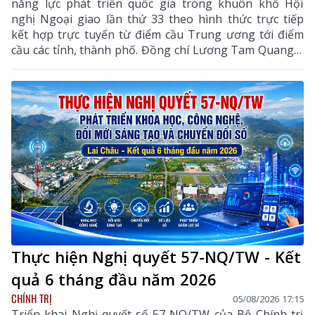
năng lực phát triển quốc gia trong khuôn khổ Hội
nghị Ngoại giao lần thứ 33 theo hình thức trực tiếp
kết hợp trực tuyến từ điểm cầu Trung ương tới điểm
cầu các tỉnh, thành phố. Đồng chí Lương Tam Quang –
Uỷ viên Bộ Chính trị, Bộ trưởng Bộ Công an, Phó
Trưởng ban Thường trực Ban Chỉ đạo Trung ương
thực hiện Nghị quyết số 57-NQ/TW của Bộ Chính trị
dự và chỉ đạo phiên họp. Dự phiên họp còn có đồng
chí Lê Hoài Trung - Ủy viên Bộ Chính trị, Bí thư Đảng
ủy, Bộ trưởng Bộ Ngoại giao; đại diện lãnh đạo các
ban, bộ, ngành Trung ương.
Thực hiện Nghị quyết 57-NQ/TW - Kết
quả 6 tháng đầu năm 2026
CHÍNH TRỊ
05/08/2026 17:15
Triển khai Nghị quyết số 57-NQ/TW của Bộ Chính trị