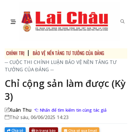
CHÍNH TRỊ
BẢO VỆ NỀN TẢNG TƯ TƯỞNG CỦA ĐẢNG
MULTIMED
─ CUỘC THI CHÍNH LUẬN BẢO VỆ NỀN TẢNG TƯ
TƯỞNG CỦA ĐẢNG ─
Chỉ cộng sản làm được (Kỳ
3)
Xuân Thu
Nhấn để tìm kiếm tin cùng tác giả
Thứ sáu, 06/06/2025 14:23
Chia sẻ
In trang báo
Chia sẻ qua Email