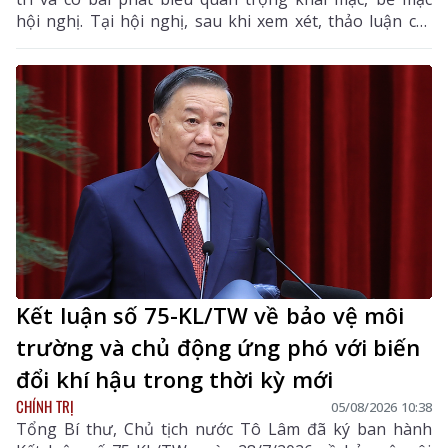
hội nghị. Tại hội nghị, sau khi xem xét, thảo luận các
tờ trình, báo cáo của Bộ Chính trị, Ban Chấp hành
Trung ương đã thống nhất cao nhiều chủ trương,
chính sách lớn về xây dựng Đảng, hệ thống chính trị,
phát triển và bảo vệ đất nước.
Kết luận số 75-KL/TW về bảo vệ môi
trường và chủ động ứng phó với biến
đổi khí hậu trong thời kỳ mới
CHÍNH TRỊ
05/08/2026 10:38
Tổng Bí thư, Chủ tịch nước Tô Lâm đã ký ban hành