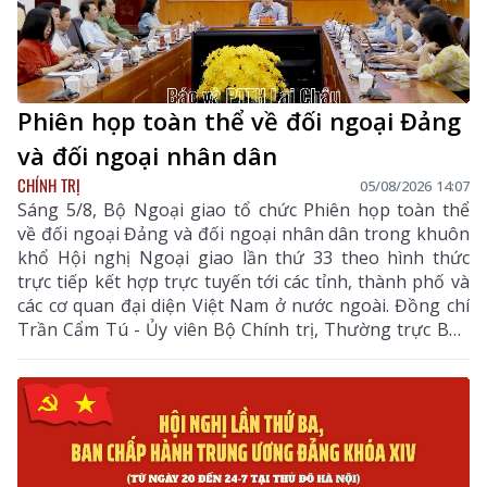
Phiên họp toàn thể về đối ngoại Đảng
và đối ngoại nhân dân
CHÍNH TRỊ
05/08/2026 14:07
Sáng 5/8, Bộ Ngoại giao tổ chức Phiên họp toàn thể
về đối ngoại Đảng và đối ngoại nhân dân trong khuôn
khổ Hội nghị Ngoại giao lần thứ 33 theo hình thức
trực tiếp kết hợp trực tuyến tới các tỉnh, thành phố và
các cơ quan đại diện Việt Nam ở nước ngoài. Đồng chí
Trần Cẩm Tú - Ủy viên Bộ Chính trị, Thường trực Ban
Bí thư dự và chỉ đạo Phiên họp. Dự còn có đồng chí Lê
Hoài Trung - Ủy viên Bộ Chính trị, Bí thư Đảng ủy, Bộ
trưởng Bộ Ngoại giao; lãnh đạo các ban, bộ, ngành
Trung ương.