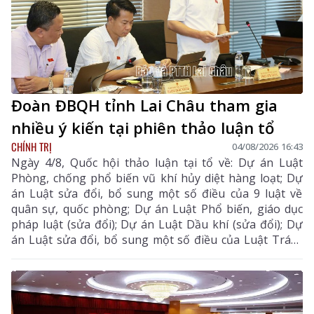
Đoàn ĐBQH tỉnh Lai Châu tham gia
nhiều ý kiến tại phiên thảo luận tổ
CHÍNH TRỊ
04/08/2026 16:43
Ngày 4/8, Quốc hội thảo luận tại tổ về: Dự án Luật
Phòng, chống phổ biến vũ khí hủy diệt hàng loạt; Dự
án Luật sửa đổi, bổ sung một số điều của 9 luật về
quân sự, quốc phòng; Dự án Luật Phổ biến, giáo dục
pháp luật (sửa đổi); Dự án Luật Dầu khí (sửa đổi); Dự
án Luật sửa đổi, bổ sung một số điều của Luật Trách
nhiệm bồi thường của Nhà nước và Dự thảo Nghị
quyết của Quốc hội về cơ chế, chính sách đặc thù để xử
lý vi phạm pháp luật liên quan đến kinh tế nhà nước,
kinh tế tư nhân và ứng dụng khoa học, công nghệ, đổi