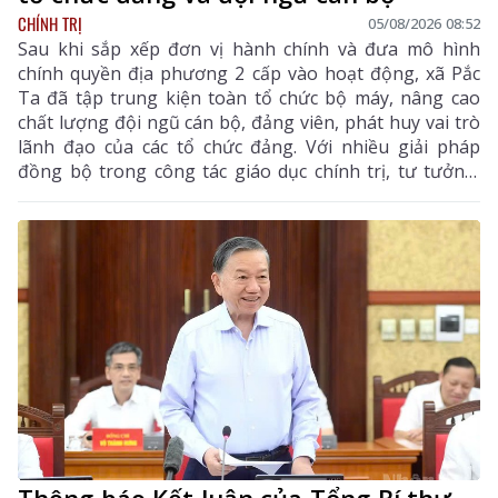
CHÍNH TRỊ
05/08/2026 08:52
Sau khi sắp xếp đơn vị hành chính và đưa mô hình
chính quyền địa phương 2 cấp vào hoạt động, xã Pắc
Ta đã tập trung kiện toàn tổ chức bộ máy, nâng cao
chất lượng đội ngũ cán bộ, đảng viên, phát huy vai trò
lãnh đạo của các tổ chức đảng. Với nhiều giải pháp
đồng bộ trong công tác giáo dục chính trị, tư tưởng,
phát triển đảng viên, đào tạo, bố trí cán bộ và tăng
cường chuyển đổi số trong công tác đảng, Đảng bộ xã
từng bước xây dựng hệ thống chính trị trong sạch,
vững mạnh, đáp ứng yêu cầu nhiệm vụ trong giai
đoạn mới.
Thông báo Kết luận của Tổng Bí thư,