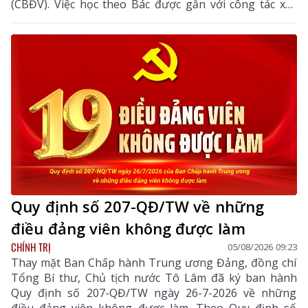
(CBĐV). Việc học theo Bác được gắn với công tác xây
dựng Đảng, thực hiện nhiệm vụ chính trị và phục vụ
nhân dân, góp phần nâng cao năng lực lãnh đạo, sức
chiến đấu của tổ chức Đảng, thúc đẩy kinh tế - xã hội
địa phương phát triển.
Quy định số 207-QĐ/TW về những
điều đảng viên không được làm
CHÍNH TRỊ
05/08/2026 09:23
Thay mặt Ban Chấp hành Trung ương Đảng, đồng chí
Tổng Bí thư, Chủ tịch nước Tô Lâm đã ký ban hành
Quy định số 207-QĐ/TW ngày 26-7-2026 về những
điều đảng viên không được làm. Theo Quy định số