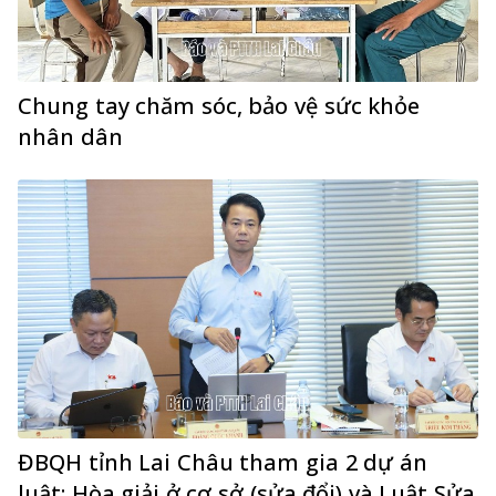
Chung tay chăm sóc, bảo vệ sức khỏe
nhân dân
ĐBQH tỉnh Lai Châu tham gia 2 dự án
luật: Hòa giải ở cơ sở (sửa đổi) và Luật Sửa