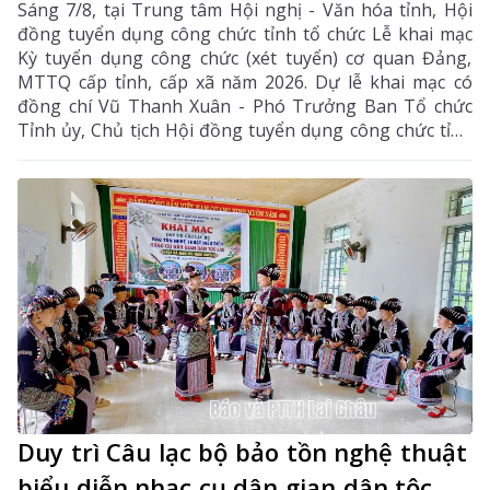
Sáng 7/8, tại Trung tâm Hội nghị - Văn hóa tỉnh, Hội
đồng tuyển dụng công chức tỉnh tổ chức Lễ khai mạc
Kỳ tuyển dụng công chức (xét tuyển) cơ quan Đảng,
MTTQ cấp tỉnh, cấp xã năm 2026. Dự lễ khai mạc có
đồng chí Vũ Thanh Xuân - Phó Trưởng Ban Tổ chức
Tỉnh ủy, Chủ tịch Hội đồng tuyển dụng công chức tỉnh
cùng các thành viên hội đồng tuyển dụng, ban giám
sát, ban vấn đáp và thí sinh tham dự kỳ tuyển dụng.
Duy trì Câu lạc bộ bảo tồn nghệ thuật
biểu diễn nhạc cụ dân gian dân tộc