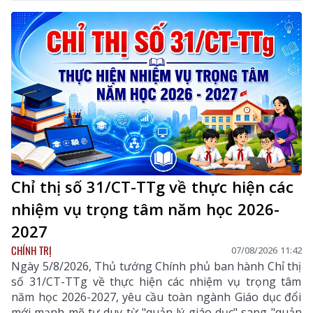
trực UBND tỉnh; Lê Đức Dục - Ủy viên Ban Thường vụ,
Trưởng Ban Tuyên giáo và Dân vận Tỉnh ủy; lãnh đạo
một số sở, ngành liên quan và xã Dào San.
Chỉ thị số 31/CT-TTg về thực hiện các
nhiệm vụ trọng tâm năm học 2026-
2027
CHÍNH TRỊ
07/08/2026 11:42
Ngày 5/8/2026, Thủ tướng Chính phủ ban hành Chỉ thị
số 31/CT-TTg về thực hiện các nhiệm vụ trọng tâm
năm học 2026-2027, yêu cầu toàn ngành Giáo dục đổi
mới mạnh mẽ tư duy từ "quản lý giáo dục" sang "quản