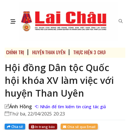
CHÍNH TRỊ
HUYỆN THAN UYÊN
THỰC HIỆN 3 CHƯƠNG TRÌNH MỤ
Hội đồng Dân tộc Quốc
hội khóa XV làm việc với
huyện Than Uyên
Ánh Hồng
Nhấn để tìm kiếm tin cùng tác giả
Thứ ba, 22/04/2025 20:23
Chia sẻ
In trang báo
Chia sẻ qua Email