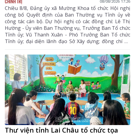
CHÍNH TRỊ
08/08/2026 17:26
Chiều 8/8, Đảng ủy xã Mường Khoa tổ chức Hội nghị
công bố Quyết định của Ban Thường vụ Tỉnh ủy về
công tác cán bộ. Dự hội nghị có các đồng chí: Lê Thị
Hường - Ủy viên Ban Thường vụ, Trưởng Ban Tổ chức
Tỉnh ủy; Vũ Thanh Xuân - Phó Trưởng Ban Tổ chức
Tỉnh ủy; đại diện lãnh đạo Sở Xây dựng; đồng chí Lò
Văn Biên - Bí thư Đảng ủy, Chủ tịch HĐND xã Mường
Khoa.
Thư viện tỉnh Lai Châu tổ chức tọa