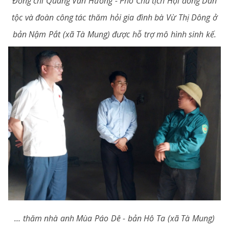
Đồng chí Quàng Văn Hương - Phó Chủ tịch Hội đồng Dân
tộc và đoàn công tác thăm hỏi gia đình bà Vừ Thị Dông ở
bản Nậm Pắt (xã Tà Mung) được hỗ trợ mô hình sinh kế.
… thăm nhà anh Mùa Páo Dê - bản Hô Ta (xã Tà Mung)