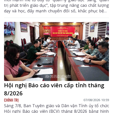
trị phát triển giáo dục", tập trung nâng cao chất lượng
dạy và học, đẩy mạnh chuyển đổi số, khắc phục bệnh
thành tích, bảo đảm đủ giáo viên, trường lớp, cơ sở
vật chất và xây dựng môi trường giáo dục an toàn,
hiện đại, đáp ứng yêu cầu phát triển nguồn nhân lực
chất lượng cao.
Hội nghị Báo cáo viên cấp tỉnh tháng
8/2026
CHÍNH TRỊ
07/08/2026 10:59
Sáng 7/8, Ban Tuyên giáo và Dân vận Tỉnh ủy tổ chức
Hội nghị Báo cáo viên (BCV) tháng 8/2026 bằng hình