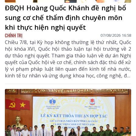
ĐBQH Hoàng Quốc Khánh đề nghị bổ
sung cơ chế thẩm định chuyên môn
khi thực hiện nghị quyết
CHÍNH TRỊ
07/08/2026 16:58
Chiều 7/8, tại Kỳ họp không thường lệ thứ nhất, Quốc
hội khóa XVI, Quốc hội thảo luận tại hội trường về 2
dự thảo nghị quyết. Tham gia thảo luận về dự án Nghị
quyết của Quốc hội về cơ chế, chính sách đặc thù để xử
lý vi phạm pháp luật liên quan đến kinh tế nhà nước,
kinh tế tư nhân và ứng dụng khoa học, công nghệ, đổi
mới sáng tạo, chuyển đổi số, đại biểu Hoàng Quốc
Khánh - Tỉnh ủy viên, Phó Trưởng Đoàn chuyên trách
Đoàn ĐBQH tỉnh Lai Châu thống nhất với sự cần thiết
ban hành Nghị quyết như Tờ trình của Chính phủ, đại
biểu tập trung tham gia một số nội dung tại Điều 13
quy định về tổ chức thực hiện.