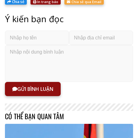
Chia sẻ
In trang báo
Chia sẻ qua Email
Ý kiến bạn đọc
GỬI BÌNH LUẬN
CÓ THỂ BẠN QUAN TÂM