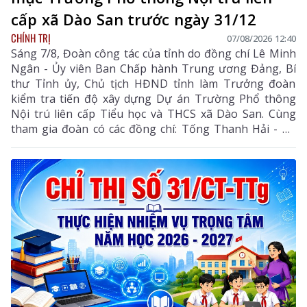
cấp xã Dào San trước ngày 31/12
CHÍNH TRỊ
07/08/2026 12:40
Sáng 7/8, Đoàn công tác của tỉnh do đồng chí Lê Minh
Ngân - Ủy viên Ban Chấp hành Trung ương Đảng, Bí
thư Tỉnh ủy, Chủ tịch HĐND tỉnh làm Trưởng đoàn
kiểm tra tiến độ xây dựng Dự án Trường Phổ thông
Nội trú liên cấp Tiểu học và THCS xã Dào San. Cùng
tham gia đoàn có các đồng chí: Tống Thanh Hải - Uỷ
viên Ban Thường vụ Tỉnh ủy, Phó Chủ tịch Thường
trực UBND tỉnh; Lê Đức Dục - Ủy viên Ban Thường vụ,
Trưởng Ban Tuyên giáo và Dân vận Tỉnh ủy; lãnh đạo
một số sở, ngành liên quan và xã Dào San.