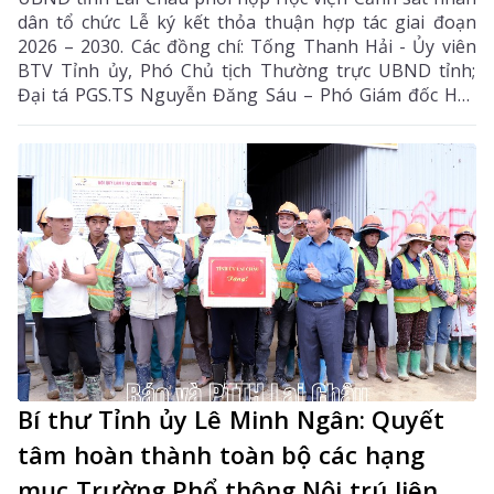
dân tổ chức Lễ ký kết thỏa thuận hợp tác giai đoạn
2026 – 2030. Các đồng chí: Tống Thanh Hải - Ủy viên
BTV Tỉnh ủy, Phó Chủ tịch Thường trực UBND tỉnh;
Đại tá PGS.TS Nguyễn Đăng Sáu – Phó Giám đốc Học
viện Cảnh sát nhân dân đồng chủ trì lễ ký kết.
Bí thư Tỉnh ủy Lê Minh Ngân: Quyết
tâm hoàn thành toàn bộ các hạng
mục Trường Phổ thông Nội trú liên