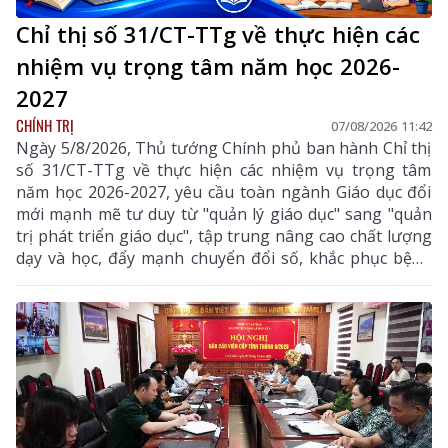
Chỉ thị số 31/CT-TTg về thực hiện các
nhiệm vụ trọng tâm năm học 2026-
2027
CHÍNH TRỊ
07/08/2026 11:42
Ngày 5/8/2026, Thủ tướng Chính phủ ban hành Chỉ thị
số 31/CT-TTg về thực hiện các nhiệm vụ trọng tâm
năm học 2026-2027, yêu cầu toàn ngành Giáo dục đổi
mới mạnh mẽ tư duy từ "quản lý giáo dục" sang "quản
trị phát triển giáo dục", tập trung nâng cao chất lượng
dạy và học, đẩy mạnh chuyển đổi số, khắc phục bệnh
thành tích, bảo đảm đủ giáo viên, trường lớp, cơ sở
vật chất và xây dựng môi trường giáo dục an toàn,
hiện đại, đáp ứng yêu cầu phát triển nguồn nhân lực
chất lượng cao.