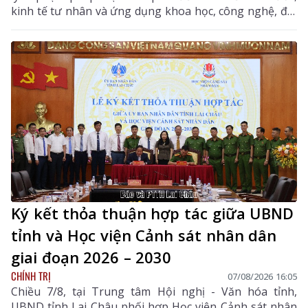
kinh tế tư nhân và ứng dụng khoa học, công nghệ, đổi
mới sáng tạo, chuyển đổi số, đại biểu Hoàng Quốc
Khánh - Tỉnh ủy viên, Phó Trưởng Đoàn chuyên trách
Đoàn ĐBQH tỉnh Lai Châu thống nhất với sự cần thiết
ban hành Nghị quyết như Tờ trình của Chính phủ, đại
biểu tập trung tham gia một số nội dung tại Điều 13
quy định về tổ chức thực hiện.
Ký kết thỏa thuận hợp tác giữa UBND
tỉnh và Học viện Cảnh sát nhân dân
giai đoạn 2026 – 2030
CHÍNH TRỊ
07/08/2026 16:05
Chiều 7/8, tại Trung tâm Hội nghị - Văn hóa tỉnh,
UBND tỉnh Lai Châu phối hợp Học viện Cảnh sát nhân