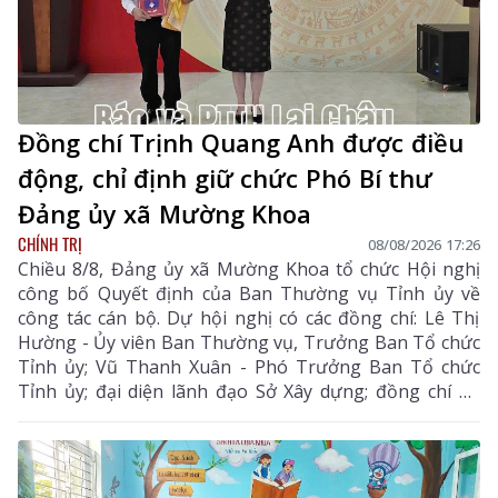
Đồng chí Trịnh Quang Anh được điều
động, chỉ định giữ chức Phó Bí thư
Đảng ủy xã Mường Khoa
CHÍNH TRỊ
08/08/2026 17:26
Chiều 8/8, Đảng ủy xã Mường Khoa tổ chức Hội nghị
công bố Quyết định của Ban Thường vụ Tỉnh ủy về
công tác cán bộ. Dự hội nghị có các đồng chí: Lê Thị
Hường - Ủy viên Ban Thường vụ, Trưởng Ban Tổ chức
Tỉnh ủy; Vũ Thanh Xuân - Phó Trưởng Ban Tổ chức
Tỉnh ủy; đại diện lãnh đạo Sở Xây dựng; đồng chí Lò
Văn Biên - Bí thư Đảng ủy, Chủ tịch HĐND xã Mường
Khoa.