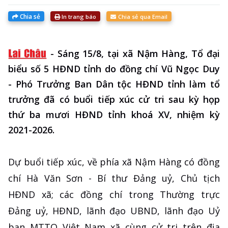
Chia sẻ
In trang báo
Chia sẻ qua Email
-
Sáng 15/8, tại xã Nậm Hàng, Tổ đại
biểu số 5 HĐND tỉnh do đồng chí Vũ Ngọc Duy
- Phó Trưởng Ban Dân tộc HĐND tỉnh làm tổ
trưởng đã có buổi tiếp xúc cử tri sau kỳ họp
thứ ba mươi HĐND tỉnh khoá XV, nhiệm kỳ
2021-2026.
Dự buổi tiếp xúc, về phía xã Nậm Hàng có đồng
chí Hà Văn Sơn - Bí thư Đảng uỷ, Chủ tịch
HĐND xã; các đồng chí trong Thường trực
Đảng uỷ, HĐND, lãnh đạo UBND, lãnh đạo Uỷ
ban MTTQ Việt Nam xã cùng cử tri trên địa