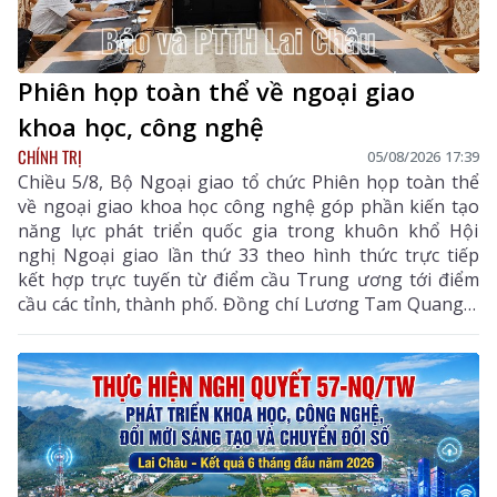
Phiên họp toàn thể về ngoại giao
khoa học, công nghệ
CHÍNH TRỊ
05/08/2026 17:39
Chiều 5/8, Bộ Ngoại giao tổ chức Phiên họp toàn thể
về ngoại giao khoa học công nghệ góp phần kiến tạo
năng lực phát triển quốc gia trong khuôn khổ Hội
nghị Ngoại giao lần thứ 33 theo hình thức trực tiếp
kết hợp trực tuyến từ điểm cầu Trung ương tới điểm
cầu các tỉnh, thành phố. Đồng chí Lương Tam Quang –
Uỷ viên Bộ Chính trị, Bộ trưởng Bộ Công an, Phó
Trưởng ban Thường trực Ban Chỉ đạo Trung ương
thực hiện Nghị quyết số 57-NQ/TW của Bộ Chính trị
dự và chỉ đạo phiên họp. Dự phiên họp còn có đồng
chí Lê Hoài Trung - Ủy viên Bộ Chính trị, Bí thư Đảng
ủy, Bộ trưởng Bộ Ngoại giao; đại diện lãnh đạo các
ban, bộ, ngành Trung ương.