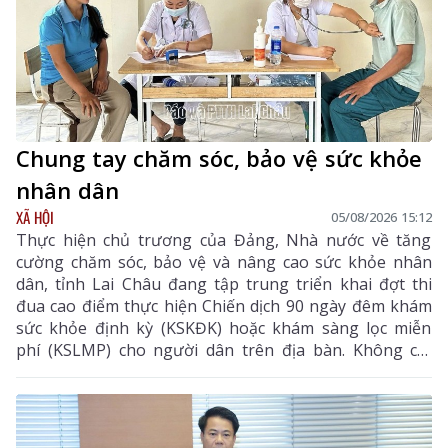
Chung tay chăm sóc, bảo vệ sức khỏe
nhân dân
XÃ HỘI
05/08/2026 15:12
Thực hiện chủ trương của Đảng, Nhà nước về tăng
cường chăm sóc, bảo vệ và nâng cao sức khỏe nhân
dân, tỉnh Lai Châu đang tập trung triển khai đợt thi
đua cao điểm thực hiện Chiến dịch 90 ngày đêm khám
sức khỏe định kỳ (KSKĐK) hoặc khám sàng lọc miễn
phí (KSLMP) cho người dân trên địa bàn. Không chỉ
góp phần phát hiện sớm bệnh tật, nâng cao chất
lượng chăm sóc sức khỏe (CSSK) ban đầu, chương
trình còn lan tỏa tinh thần trách nhiệm, y đức và sự
tận tâm của đội ngũ cán bộ y tế, hướng tới mục tiêu