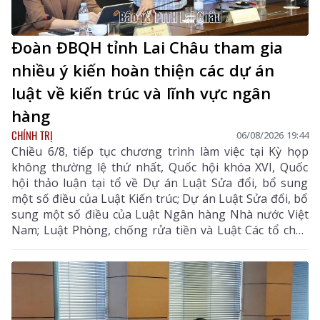
Đoàn ĐBQH tỉnh Lai Châu tham gia
nhiều ý kiến hoàn thiện các dự án
luật về kiến trúc và lĩnh vực ngân
hàng
CHÍNH TRỊ
06/08/2026 19:44
Chiều 6/8, tiếp tục chương trình làm việc tại Kỳ họp
không thường lệ thứ nhất, Quốc hội khóa XVI, Quốc
hội thảo luận tại tổ về Dự án Luật Sửa đổi, bổ sung
một số điều của Luật Kiến trúc; Dự án Luật Sửa đổi, bổ
sung một số điều của Luật Ngân hàng Nhà nước Việt
Nam; Luật Phòng, chống rửa tiền và Luật Các tổ chức
tín dụng; Dự thảo Nghị quyết của Quốc hội về công tác
phòng, chống tội phạm và vi phạm pháp luật, công tác
của Viện kiểm sát nhân dân, Tòa án nhân dân và công
tác thi hành án. Đồng chí Sùng A Hồ - Phó Bí thư Tỉnh
ủy, Trưởng Đoàn ĐBQH tỉnh Lai Châu chủ trì phiên