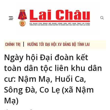
CHÍNH TRỊ
HƯỚNG TỚI ĐẠI HỘI XV ĐẢNG BỘ TỈNH LAI CHÂU VÀ ĐẠ
Ngày hội Đại đoàn kết
toàn dân tộc liên khu dân
cư: Nậm Mạ, Huổi Ca,
Sông Đà, Co Lẹ (xã Nậm
Mạ)