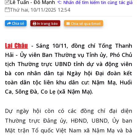
Lê Tuấn - Đỗ Mạnh
Nhấn để tìm kiếm tin cùng tác giả
Thứ hai, 10/11/2025 12:54
Chia sẻ
In trang báo
Chia sẻ qua Email
-
Sáng 10/11, đồng chí Tống Thanh
Hải - Ủy viên Ban Thường vụ Tỉnh ủy, Phó Chủ
tịch Thường trực UBND tỉnh dự và động viên
bà con nhân dân tại Ngày hội Đại đoàn kết
toàn dân tộc liên khu dân cư: Nậm Mạ, Huổi
Ca, Sông Đà, Co Lẹ (xã Nậm Mạ).
Dự ngày hội còn có các đồng chí đại diện
Thường trực Đảng ủy, HĐND, UBND, Ủy ban
Mặt trận Tổ quốc Việt Nam xã Nậm Mạ và bà