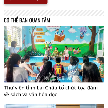
CÓ THỂ BẠN QUAN TÂM
Thư viện tỉnh Lai Châu tổ chức tọa đàm
về sách và văn hóa đọc