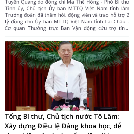
Tuyên Quang do đồng chí Ma Thế Hồng - Phó Bí thư
Tỉnh ủy, Chủ tịch Ủy ban MTTQ Việt Nam tỉnh làm
Trưởng đoàn đã thăm hỏi, động viên và trao hỗ trợ 2
tỷ đồng cho Ủy ban MTTQ Việt Nam tỉnh Lai Châu -
Cơ quan Thường trực Ban Vận động cứu trợ tỉnh,
nhằm giúp nhân dân khắc phục hậu quả thiên tai, mưa
lũ, sạt lở đất, sớm ổn định cuộc sống.
Tổng Bí thư, Chủ tịch nước Tô Lâm:
Xây dựng Điều lệ Đảng khoa học, dễ