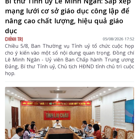
Bí thư Tỉnh ủy Lê Minh Ngân: Sắp xếp
mạng lưới cơ sở giáo dục công lập để
nâng cao chất lượng, hiệu quả giáo
dục
CHÍNH TRỊ
05/08/2026 17:52
Chiều 5/8, Ban Thường vụ Tỉnh uỷ tổ chức cuộc họp
cho ý kiến vào một số nội dung quan trọng. Đồng chí
Lê Minh Ngân - Uỷ viên Ban Chấp hành Trung ương
Đảng, Bí thư Tỉnh uỷ, Chủ tịch HĐND tỉnh chủ trì cuộc
họp.