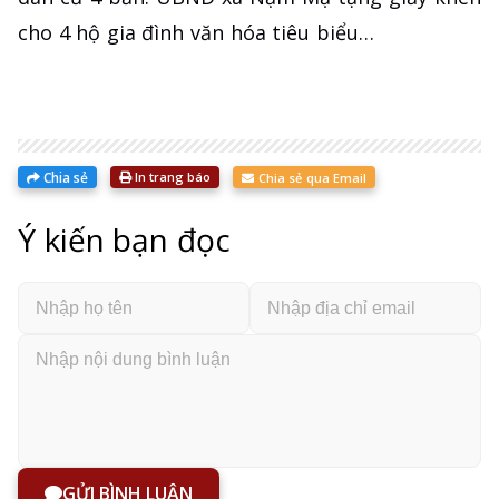
cho 4 hộ gia đình văn hóa tiêu biểu…
Chia sẻ
In trang báo
Chia sẻ qua Email
Ý kiến bạn đọc
GỬI BÌNH LUẬN