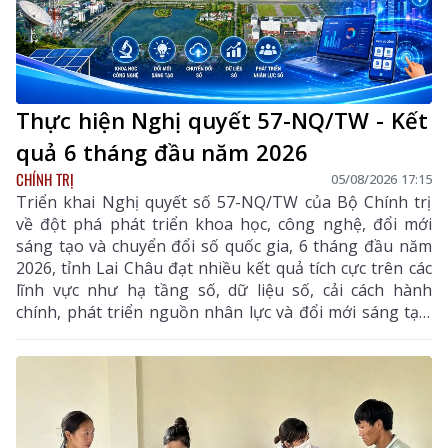
Thực hiện Nghị quyết 57-NQ/TW - Kết
quả 6 tháng đầu năm 2026
CHÍNH TRỊ
05/08/2026 17:15
Triển khai Nghị quyết số 57-NQ/TW của Bộ Chính trị
về đột phá phát triển khoa học, công nghệ, đổi mới
sáng tạo và chuyển đổi số quốc gia, 6 tháng đầu năm
2026, tỉnh Lai Châu đạt nhiều kết quả tích cực trên các
lĩnh vực như hạ tầng số, dữ liệu số, cải cách hành
chính, phát triển nguồn nhân lực và đổi mới sáng tạo.
Trong 6 tháng cuối năm, tỉnh tiếp tục tập trung thực
hiện các nhiệm vụ trọng tâm, tạo chuyển biến mạnh
mẽ trong phát triển khoa học, công nghệ, đổi mới
sáng tạo và chuyển đổi số.