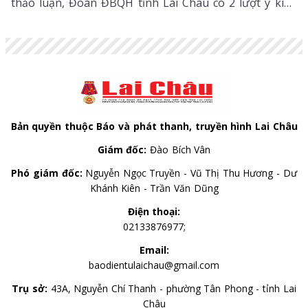
thảo luận, Đoàn ĐBQH tỉnh Lai Châu có 2 lượt ý kiến
đối với Dự án Luật Hòa giải ở cơ sở (sửa đổi) và Dự án
Luật sửa đổi, bổ sung một số điều của Luật Xuất bản.
Bản quyền thuộc Báo và phát thanh, truyền hình Lai Châu
Giám đốc:
Đào Bích Vân
Phó giám đốc:
Nguyễn Ngọc Truyền - Vũ Thị Thu Hương - Dư
Khánh Kiên - Trần Văn Dũng
Điện thoại:
02133876977;
Email:
baodientulaichau@gmail.com
Trụ sở:
43A, Nguyễn Chí Thanh - phường Tân Phong - tỉnh Lai
Châu