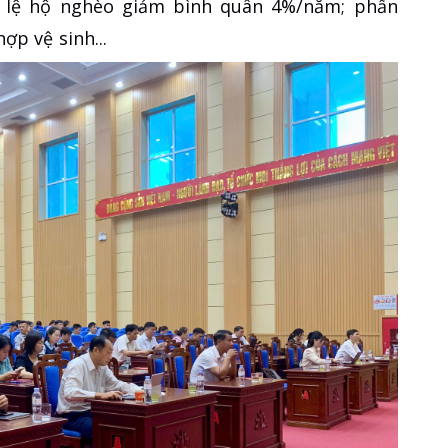
ỷ lệ hộ nghèo giảm bình quân 4%/năm; phấn
ợp vệ sinh...