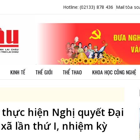
Hotline: (02133) 878 436
Mail tòa so
KINH TẾ
THẾ GIỚI
THỂ THAO
KHOA HỌC CÔNG NGHỆ
i thực hiện Nghị quyết Đại
xã lần thứ I, nhiệm kỳ