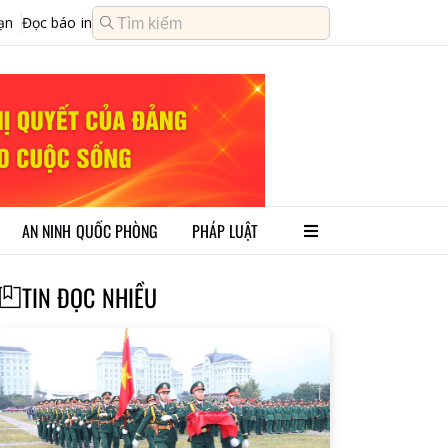
ạn
Đọc báo in
AN NINH QUỐC PHÒNG
PHÁP LUẬT
TIN ĐỌC NHIỀU