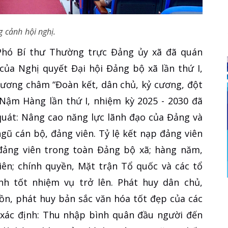
 cảnh hội nghị.
 Phó Bí thư Thường trực Đảng ủy xã đã quán
 của Nghị quyết Đại hội Đảng bộ xã lần thứ I,
hương châm “Đoàn kết, dân chủ, kỷ cương, đột
 Nậm Hàng lần thứ I, nhiệm kỳ 2025 - 2030 đã
uát: Nâng cao năng lực lãnh đạo của Đảng và
ngũ cán bộ, đảng viên. Tỷ lệ kết nạp đảng viên
ảng viên trong toàn Đảng bộ xã; hàng năm,
iên; chính quyền, Mặt trận Tổ quốc và các tổ
ành tốt nhiệm vụ trở lên. Phát huy dân chủ,
tồn, phát huy bản sắc văn hóa tốt đẹp của các
c xác định: Thu nhập bình quân đầu người đến