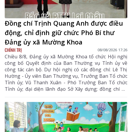
Đồng chí Trịnh Quang Anh được điều
động, chỉ định giữ chức Phó Bí thư
Đảng ủy xã Mường Khoa
CHÍNH TRỊ
08/08/2026 17:26
Chiều 8/8, Đảng ủy xã Mường Khoa tổ chức Hội nghị
công bố Quyết định của Ban Thường vụ Tỉnh ủy về
công tác cán bộ. Dự hội nghị có các đồng chí: Lê Thị
Hường - Ủy viên Ban Thường vụ, Trưởng Ban Tổ chức
Tỉnh ủy; Vũ Thanh Xuân - Phó Trưởng Ban Tổ chức
Tỉnh ủy; đại diện lãnh đạo Sở Xây dựng; đồng chí Lò
Văn Biên - Bí thư Đảng ủy, Chủ tịch HĐND xã Mường
Khoa.