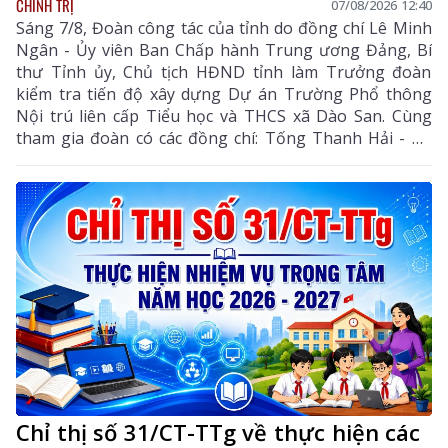
CHÍNH TRỊ
07/08/2026 12:40
Sáng 7/8, Đoàn công tác của tỉnh do đồng chí Lê Minh
Ngân - Ủy viên Ban Chấp hành Trung ương Đảng, Bí
thư Tỉnh ủy, Chủ tịch HĐND tỉnh làm Trưởng đoàn
kiểm tra tiến độ xây dựng Dự án Trường Phổ thông
Nội trú liên cấp Tiểu học và THCS xã Dào San. Cùng
tham gia đoàn có các đồng chí: Tống Thanh Hải - Uỷ
viên Ban Thường vụ Tỉnh ủy, Phó Chủ tịch Thường
trực UBND tỉnh; Lê Đức Dục - Ủy viên Ban Thường vụ,
Trưởng Ban Tuyên giáo và Dân vận Tỉnh ủy; lãnh đạo
một số sở, ngành liên quan và xã Dào San.
Chỉ thị số 31/CT-TTg về thực hiện các