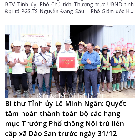
BTV Tỉnh ủy, Phó Chủ tịch Thường trực UBND tỉnh;
Đại tá PGS.TS Nguyễn Đăng Sáu – Phó Giám đốc Học
viện Cảnh sát nhân dân đồng chủ trì lễ ký kết.
Bí thư Tỉnh ủy Lê Minh Ngân: Quyết
tâm hoàn thành toàn bộ các hạng
mục Trường Phổ thông Nội trú liên
cấp xã Dào San trước ngày 31/12