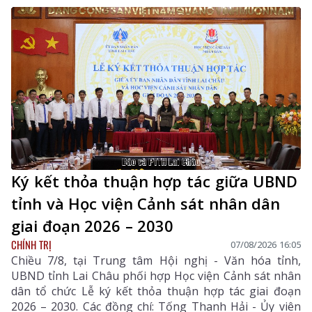
Khánh - Tỉnh ủy viên, Phó Trưởng Đoàn chuyên trách
Đoàn ĐBQH tỉnh Lai Châu thống nhất với sự cần thiết
ban hành Nghị quyết như Tờ trình của Chính phủ, đại
biểu tập trung tham gia một số nội dung tại Điều 13
quy định về tổ chức thực hiện.
Ký kết thỏa thuận hợp tác giữa UBND
tỉnh và Học viện Cảnh sát nhân dân
giai đoạn 2026 – 2030
CHÍNH TRỊ
07/08/2026 16:05
Chiều 7/8, tại Trung tâm Hội nghị - Văn hóa tỉnh,
UBND tỉnh Lai Châu phối hợp Học viện Cảnh sát nhân
dân tổ chức Lễ ký kết thỏa thuận hợp tác giai đoạn
2026 – 2030. Các đồng chí: Tống Thanh Hải - Ủy viên