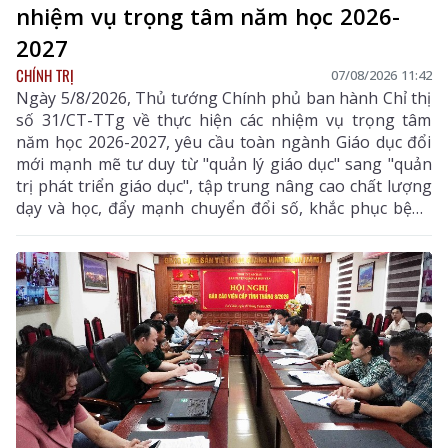
nhiệm vụ trọng tâm năm học 2026-
2027
CHÍNH TRỊ
07/08/2026 11:42
Ngày 5/8/2026, Thủ tướng Chính phủ ban hành Chỉ thị
số 31/CT-TTg về thực hiện các nhiệm vụ trọng tâm
năm học 2026-2027, yêu cầu toàn ngành Giáo dục đổi
mới mạnh mẽ tư duy từ "quản lý giáo dục" sang "quản
trị phát triển giáo dục", tập trung nâng cao chất lượng
dạy và học, đẩy mạnh chuyển đổi số, khắc phục bệnh
thành tích, bảo đảm đủ giáo viên, trường lớp, cơ sở
vật chất và xây dựng môi trường giáo dục an toàn,
hiện đại, đáp ứng yêu cầu phát triển nguồn nhân lực
chất lượng cao.