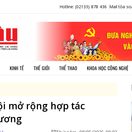
Hotline: (02133) 878 436
Mail tòa so
KINH TẾ
THẾ GIỚI
THỂ THAO
KHOA HỌC CÔNG NGHỆ
ội mở rộng hợp tác
hương