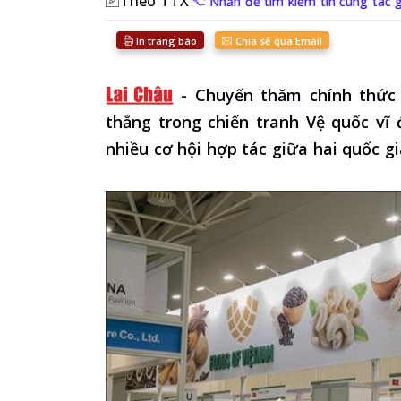
Theo TTX
Nhấn để tìm kiếm tin cùng tác g
In trang báo
Chia sẻ qua Email
-
Chuyến thăm chính thức
thắng trong chiến tranh Vệ quốc vĩ
nhiều cơ hội hợp tác giữa hai quốc gi