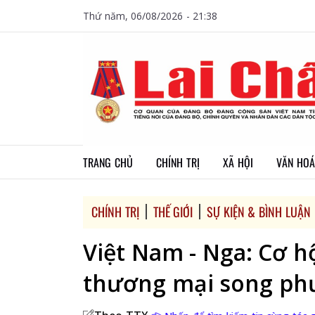
Thứ năm, 06/08/2026 - 21:38
TRANG CHỦ
CHÍNH TRỊ
XÃ HỘI
VĂN HOÁ
CHÍNH TRỊ
THẾ GIỚI
SỰ KIỆN & BÌNH LUẬN
Việt Nam - Nga: Cơ h
thương mại song p