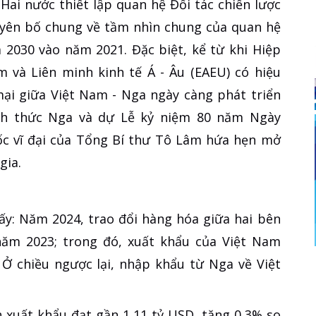
Hai nước thiết lập quan hệ Đối tác chiến lược
uyên bố chung về tầm nhìn chung của quan hệ
 2030 vào năm 2021. Đặc biệt, kể từ khi Hiệp
 và Liên minh kinh tế Á - Âu (EAEU) có hiệu
ại giữa Việt Nam - Nga ngày càng phát triển
ính thức Nga và dự Lễ kỷ niệm 80 năm Ngày
ốc vĩ đại của Tổng Bí thư Tô Lâm hứa hẹn mở
gia.
y: Năm 2024, trao đổi hàng hóa giữa hai bên
 năm 2023; trong đó, xuất khẩu của Việt Nam
 Ở chiều ngược lại, nhập khẩu từ Nga về Việt
 xuất khẩu đạt gần 1,11 tỷ USD, tăng 0,3% so