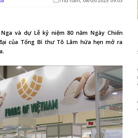
Thứ năm, 08/05/2025 09:03
iả
 Nga và dự Lễ kỷ niệm 80 năm Ngày Chiến
 đại của Tổng Bí thư Tô Lâm hứa hẹn mở ra
a.