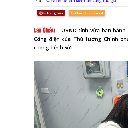
B.T
Nhấn để tìm kiếm tin cùng tác giả
In trang báo
Chia sẻ qua Email
-
UBND tỉnh vừa ban hành c
Công điện của Thủ tướng Chính ph
chống bệnh Sởi.