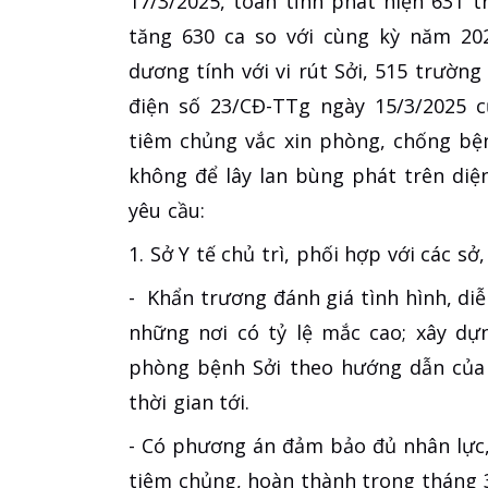
17/3/2025, toàn tỉnh phát hiện 631 
tăng 630 ca so với cùng kỳ năm 20
dương tính với vi rút Sởi, 515 trường
điện số 23/CĐ-TTg ngày 15/3/2025 
tiêm chủng vắc xin phòng, chống bệ
không để lây lan bùng phát trên diệ
yêu cầu:
1. Sở Y tế chủ trì, phối hợp với các s
- Khẩn trương đánh giá tình hình, diễn
những nơi có tỷ lệ mắc cao; xây dự
phòng bệnh Sởi theo hướng dẫn của 
thời gian tới.
- Có phương án đảm bảo đủ nhân lực, v
tiêm chủng, hoàn thành trong tháng 