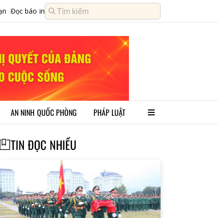
ạn
Đọc báo in
AN NINH QUỐC PHÒNG
PHÁP LUẬT
TIN ĐỌC NHIỀU