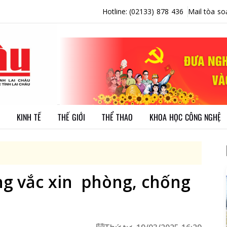
Hotline: (02133) 878 436
Mail tòa so
KINH TẾ
THẾ GIỚI
THỂ THAO
KHOA HỌC CÔNG NGHỆ
g vắc xin phòng, chống