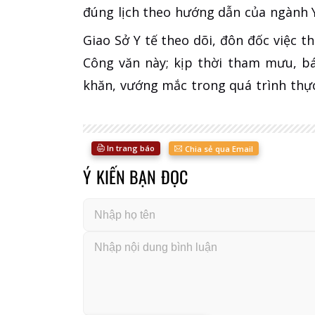
đúng lịch theo hướng dẫn của ngành Y
Giao Sở Y tế theo dõi, đôn đốc việc 
Công văn này; kịp thời tham mưu, bá
khăn, vướng mắc trong quá trình thực
In trang báo
Chia sẻ qua Email
Ý KIẾN BẠN ĐỌC