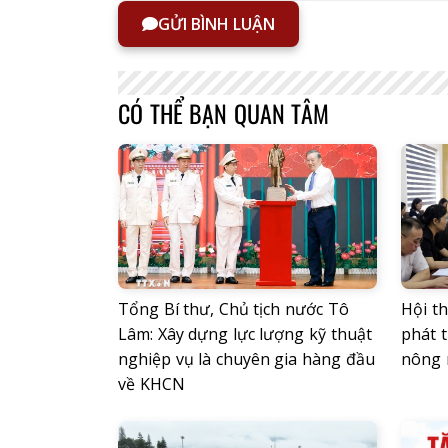
GỬI BÌNH LUẬN
CÓ THỂ BẠN QUAN TÂM
Tổng Bí thư, Chủ tịch nước Tô
Hội t
Lâm: Xây dựng lực lượng kỹ thuật
phát t
nghiệp vụ là chuyên gia hàng đầu
nông 
về KHCN