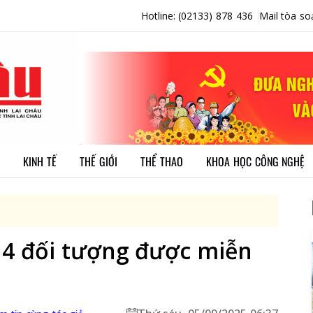
Hotline: (02133) 878 436
Mail tòa so
KINH TẾ
THẾ GIỚI
THỂ THAO
KHOA HỌC CÔNG NGHỆ
14 đối tượng được miễn