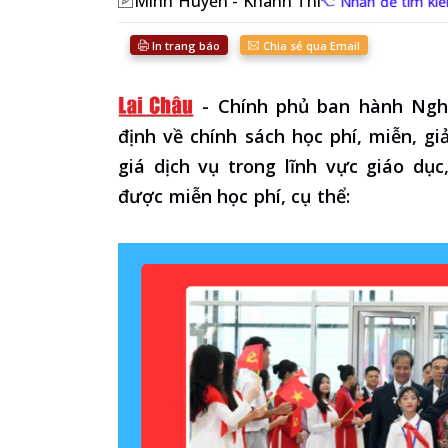
Minh Huyền - Khánh Thi
Nhấn để tìm kiế
In trang báo
Chia sẻ qua Email
-
Chính phủ ban hành Nghị
định về chính sách học phí, miễn, gi
giá dịch vụ trong lĩnh vực giáo dụ
được miễn học phí, cụ thể: