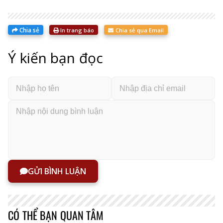
Chia sẻ
In trang báo
Chia sẻ qua Email
Ý kiến bạn đọc
GỬI BÌNH LUẬN
CÓ THỂ BẠN QUAN TÂM