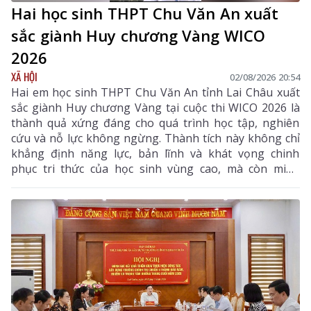
Hai học sinh THPT Chu Văn An xuất
sắc giành Huy chương Vàng WICO
2026
XÃ HỘI
02/08/2026 20:54
Hai em học sinh THPT Chu Văn An tỉnh Lai Châu xuất
sắc giành Huy chương Vàng tại cuộc thi WICO 2026 là
thành quả xứng đáng cho quá trình học tập, nghiên
cứu và nỗ lực không ngừng. Thành tích này không chỉ
khẳng định năng lực, bản lĩnh và khát vọng chinh
phục tri thức của học sinh vùng cao, mà còn minh
chứng rằng với ý chí và sự quyết tâm, các em hoàn
toàn có thể vượt qua mọi ranh giới trong nước để
vươn ra đấu trường quốc tế. Đây là niềm tự hào của
ngành giáo dục Lai Châu, đồng thời là nguồn cảm
hứng, động lực để thế hệ học sinh tiếp tục nuôi dưỡng
ước mơ, không ngừng sáng tạo và hội nhập với thế
giới.