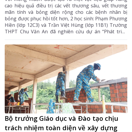
cao hiệu quả điều trị các vết thương sâu, vết thương
mãn tính và bỏng diện rộng cho các bệnh nhân bị
bỏng được phục hồi tốt hơn, 2 học sinh: Phạm Phương
Hiền (lớp 12C3) và Trần Việt Hùng (lớp 11B1) Trường
THPT Chu Văn An đã nghiên cứu dự án “Phát triển
công nghệ làm liền vết thương thông minh bằng
màng hydrogel kết hợp với berberine và exosome từ
tế bào gốc trung mô dây rốn”. Dự án không chỉ chinh
phục Ban Giám khảo Cuộc thi Olympic Phát minh và
Sáng tạo Thế giới (WICO) 2026 tại Seoul (Hàn Quốc) để
giành Huy chương Vàng, mà còn đánh dấu lần đầu
tiên học sinh Lai Châu đạt thành tích cao nhất ở một
sân chơi khoa học - sáng tạo mang tầm quốc tế.
Bộ trưởng Giáo dục và Đào tạo chịu
trách nhiệm toàn diện về xây dựng