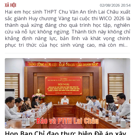
XÃ HỘI
02/08/2026 20:54
Hai em học sinh THPT Chu Văn An tỉnh Lai Châu xuất
sắc giành Huy chương Vàng tại cuộc thi WICO 2026 là
thành quả xứng đáng cho quá trình học tập, nghiên
cứu và nỗ lực không ngừng. Thành tích này không chỉ
khẳng định năng lực, bản lĩnh và khát vọng chinh
phục tri thức của học sinh vùng cao, mà còn minh
chứng rằng với ý chí và sự quyết tâm, các em hoàn
toàn có thể vượt qua mọi ranh giới trong nước để
vươn ra đấu trường quốc tế. Đây là niềm tự hào của
ngành giáo dục Lai Châu, đồng thời là nguồn cảm
hứng, động lực để thế hệ học sinh tiếp tục nuôi dưỡng
ước mơ, không ngừng sáng tạo và hội nhập với thế
giới.
Họp Ban Chỉ đạo thực hiện Đề án xây