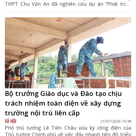
THPT Chu Văn An đã nghiên cứu dự án “Phát triển
công nghệ làm liền vết thương thông minh bằng
màng hydrogel kết hợp với berberine và exosome từ
tế bào gốc trung mô dây rốn”. Dự án không chỉ chinh
phục Ban Giám khảo Cuộc thi Olympic Phát minh và
Sáng tạo Thế giới (WICO) 2026 tại Seoul (Hàn Quốc) để
giành Huy chương Vàng, mà còn đánh dấu lần đầu
tiên học sinh Lai Châu đạt thành tích cao nhất ở một
sân chơi khoa học - sáng tạo mang tầm quốc tế.
Bộ trưởng Giáo dục và Đào tạo chịu
trách nhiệm toàn diện về xây dựng
trường nội trú liên cấp
XÃ HỘI
21/07/2026 10:38
Phó thủ tướng Lê Tiến Châu vừa ký công điện của
Thủ tướng Chính phủ về việc đẩy nhanh tiến độ triển