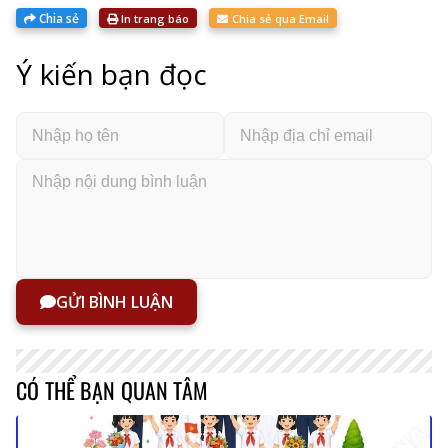
Chia sẻ
In trang báo
Chia sẻ qua Email
Ý kiến bạn đọc
GỬI BÌNH LUẬN
CÓ THỂ BẠN QUAN TÂM