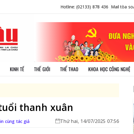
Hotline: (02133) 878 436
Mail tòa so
KINH TẾ
THẾ GIỚI
THỂ THAO
KHOA HỌC CÔNG NGHỆ
tuổi thanh xuân
Thứ hai, 14/07/2025 07:56
in cùng tác giả