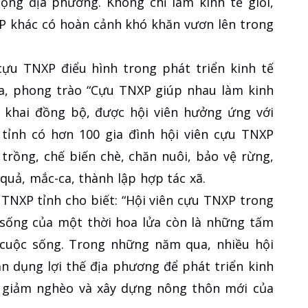
động địa phương. Không chỉ làm kinh tế giỏi,
XP khác có hoàn cảnh khó khăn vươn lên trong
cựu TNXP điểu hình trong phát triển kinh tế
qua, phong trào “Cựu TNXP giúp nhau làm kinh
n khai đồng bộ, được hội viên hưởng ứng với
 tỉnh có hơn 100 gia đình hội viên cựu TNXP
trồng, chế biến chè, chăn nuôi, bảo vệ rừng,
quả, mắc-ca, thành lập hợp tác xã.
TNXP tỉnh cho biết: “Hội viên cựu TNXP trong
 sống của một thời hoa lửa còn là những tấm
 cuộc sống. Trong những năm qua, nhiều hội
n dụng lợi thế địa phương để phát triển kinh
c giảm nghèo và xây dựng nông thôn mới của