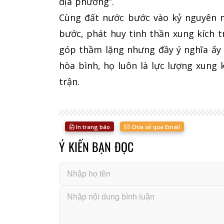
địa phương”.
Cùng đất nước bước vào kỷ nguyên 
bước, phát huy tinh thần xung kích 
góp thầm lặng nhưng đầy ý nghĩa ấy 
hòa bình, họ luôn là lực lượng xung 
trận.
In trang báo
Chia sẻ qua Email
Ý KIẾN BẠN ĐỌC