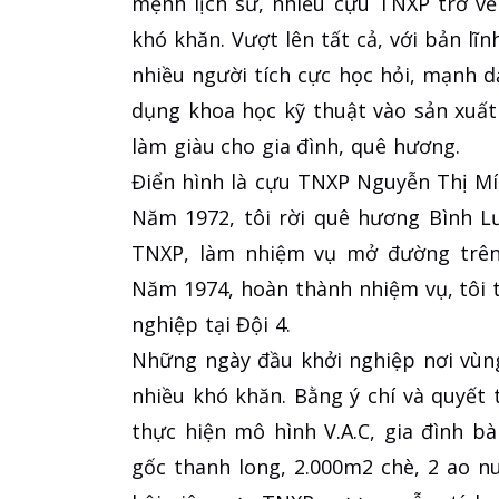
mệnh lịch sử, nhiều cựu TNXP trở về
khó khăn. Vượt lên tất cả, với bản lĩ
nhiều người tích cực học hỏi, mạnh d
dụng khoa học kỹ thuật vào sản xuất
làm giàu cho gia đình, quê hương.
Điển hình là cựu TNXP Nguyễn Thị Mít,
Năm 1972, tôi rời quê hương Bình L
TNXP, làm nhiệm vụ mở đường trên 
Năm 1974, hoàn thành nhiệm vụ, tôi t
nghiệp tại Đội 4.
Những ngày đầu khởi nghiệp nơi vùng
nhiều khó khăn. Bằng ý chí và quyết 
thực hiện mô hình V.A.C, gia đình b
gốc thanh long, 2.000m2 chè, 2 ao nu