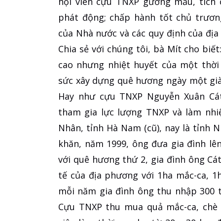
hội viên cựu TNXP gương mẫu, tích 
phát động; chấp hành tốt chủ trươn
của Nhà nước và các quy định của địa
Chia sẻ với chúng tôi, bà Mít cho biết
cao nhưng nhiệt huyết của một thời
sức xây dựng quê hương ngày một già
Hay như cựu TNXP Nguyễn Xuân Cát,
tham gia lực lượng TNXP và làm nhi
Nhân, tỉnh Hà Nam (cũ), nay là tỉnh 
khăn, năm 1999, ông đưa gia đình lê
với quê hương thứ 2, gia đình ông Cát
tế của địa phương với 1ha mắc-ca, 1h
mỗi năm gia đình ông thu nhập 300 t
Cựu TNXP thu mua quả mắc-ca, chè b