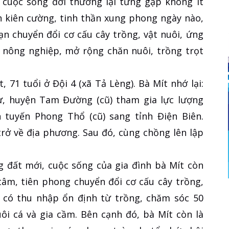
 cuộc sống đời thường lại từng gặp không ít
nh kiên cường, tinh thần xung phong ngày nào,
ạn chuyển đổi cơ cấu cây trồng, vật nuôi, ứng
 nông nghiệp, mở rộng chăn nuôi, trồng trọt
 71 tuổi ở Đội 4 (xã Tả Lèng). Bà Mít nhớ lại:
ư, huyện Tam Đường (cũ) tham gia lực lượng
tuyến Phong Thổ (cũ) sang tỉnh Điện Biên.
rở về địa phương. Sau đó, cùng chồng lên lập
 đất mới, cuộc sống của gia đình bà Mít còn
tâm, tiên phong chuyển đổi cơ cấu cây trồng,
à có thu nhập ổn định từ trồng, chăm sóc 50
ôi cá và gia cầm. Bên cạnh đó, bà Mít còn là