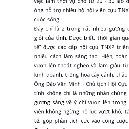
việc làm thời vụ cho từ 20 - 30 lao 
ông hỗ trợ nhiều hộ hội viên cựu TN
cuộc sống.
Đây chỉ là 2 trong rất nhiều gương 
giỏi của tỉnh. Được biết, thời gian 
tế” được các cấp hội cựu TNXP triể
nhiều cách làm sáng tạo. Hiện, toàn
vươn lên thoát nghèo và làm giàu từ 
kinh doanh, trồng hoa cây cảnh, thảo 
Ông Đào Văn Minh - Chủ tịch Hội Cựu 
tỉnh không chỉ là những nhân chứng
gương sáng về ý chí vươn lên trong
viên không ngừng nỗ lực vượt khó, tậ
tế, góp phần tích cực vào công cuộ