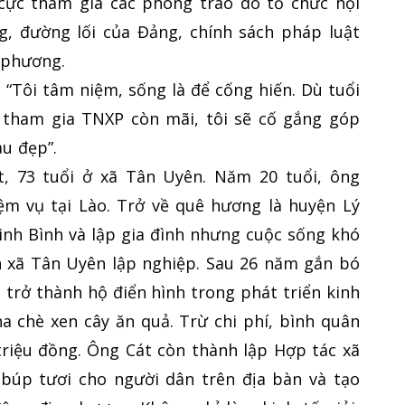
cực tham gia các phong trào do tổ chức hội
g, đường lối của Đảng, chính sách pháp luật
 phương.
: “Tôi tâm niệm, sống là để cống hiến. Dù tuổi
 tham gia TNXP còn mãi, tôi sẽ cố gắng góp
u đẹp”.
 73 tuổi ở xã Tân Uyên. Năm 20 tuổi, ông
ệm vụ tại Lào. Trở về quê hương là huyện Lý
Ninh Bình và lập gia đình nhưng cuộc sống khó
n xã Tân Uyên lập nghiệp. Sau 26 năm gắn bó
 trở thành hộ điển hình trong phát triển kinh
a chè xen cây ăn quả. Trừ chi phí, bình quân
riệu đồng. Ông Cát còn thành lập Hợp tác xã
úp tươi cho người dân trên địa bàn và tạo