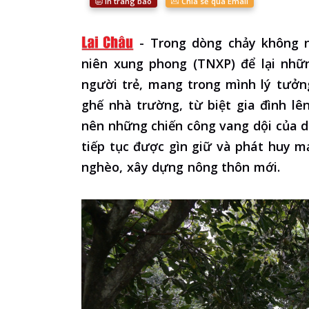
In trang báo
Chia sẻ qua Email
-
Trong dòng chảy không n
niên xung phong (TNXP) để lại nhữ
người trẻ, mang trong mình lý tưởng
ghế nhà trường, từ biệt gia đình l
nên những chiến công vang dội của dâ
tiếp tục được gìn giữ và phát huy mạ
nghèo, xây dựng nông thôn mới.