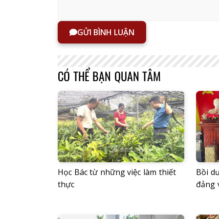
GỬI BÌNH LUẬN
CÓ THỂ BẠN QUAN TÂM
Học Bác từ những việc làm thiết
Bồi d
thực
đảng 