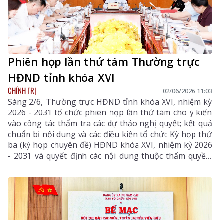
Phiên họp lần thứ tám Thường trực
HĐND tỉnh khóa XVI
CHÍNH TRỊ
02/06/2026 11:03
Sáng 2/6, Thường trực HĐND tỉnh khóa XVI, nhiệm kỳ
2026 - 2031 tổ chức phiên họp lần thứ tám cho ý kiến
vào công tác thẩm tra các dự thảo nghị quyết; kết quả
chuẩn bị nội dung và các điều kiện tổ chức Kỳ họp thứ
ba (kỳ họp chuyên đề) HĐND khóa XVI, nhiệm kỳ 2026
- 2031 và quyết định các nội dung thuộc thẩm quyền.
Đồng chí Lê Minh Ngân - Ủy viên Ban Chấp hành
Trung ương Đảng, Bí thư Tỉnh ủy, Chủ tịch HĐND tỉnh
chủ trì phiên họp.