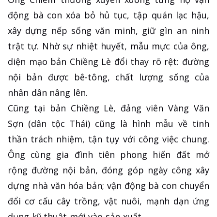
động bà con xóa bỏ hủ tục, tập quán lạc hậu,
xây dựng nếp sống văn minh, giữ gìn an ninh
trật tự. Nhờ sự nhiệt huyết, mẫu mực của ông,
diện mạo bản Chiềng Lè đổi thay rõ rệt: đường
nội bản được bê-tông, chất lượng sống của
nhân dân nâng lên.
Cũng tại bản Chiềng Lè, đảng viên Vàng Văn
Sợn (dân tộc Thái) cũng là hình mẫu về tinh
thần trách nhiệm, tận tụy với công việc chung.
Ông cùng gia đình tiên phong hiến đất mở
rộng đường nội bản, đóng góp ngày công xây
dựng nhà văn hóa bản; vận động bà con chuyển
đổi cơ cấu cây trồng, vật nuôi, mạnh dạn ứng
dụng kỹ thuật mới vào sản xuất.