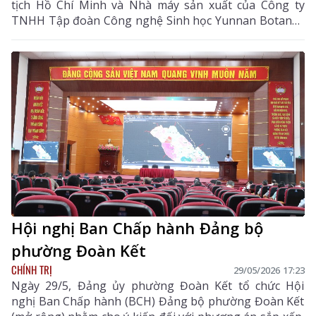
tịch Hồ Chí Minh và Nhà máy sản xuất của Công ty
TNHH Tập đoàn Công nghệ Sinh học Yunnan Botanee
(Bối Thái Ni) tại thành phố Côn Minh, tỉnh Vân Nam.
Cùng đi có các đồng chí Ủy viên Ban Thường vụ Tỉnh
ủy; lãnh đạo một số sở, ban, ngành tỉnh; đại diện các
doanh nghiệp trên địa bàn tỉnh; Đoàn đại biểu các tỉnh
Lào Cai, Điện Biên, Tuyên Quang.
Hội nghị Ban Chấp hành Đảng bộ
phường Đoàn Kết
CHÍNH TRỊ
29/05/2026 17:23
Ngày 29/5, Đảng ủy phường Đoàn Kết tổ chức Hội
nghị Ban Chấp hành (BCH) Đảng bộ phường Đoàn Kết