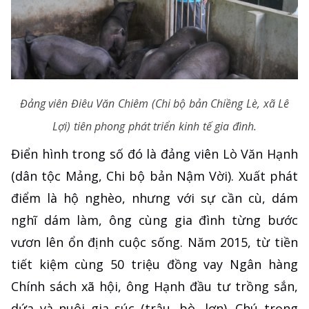
Đảng viên Điêu Văn Chiêm (Chi bộ bản Chiềng Lè, xã Lê
Lợi) tiên phong phát triển kinh tế gia đình.
Điển hình trong số đó là đảng viên Lò Văn Hạnh
(dân tộc Mảng, Chi bộ bản Nậm Vời). Xuất phát
điểm là hộ nghèo, nhưng với sự cần cù, dám
nghĩ dám làm, ông cùng gia đình từng bước
vươn lên ổn định cuộc sống. Năm 2015, từ tiền
tiết kiệm cùng 50 triệu đồng vay Ngân hàng
Chính sách xã hội, ông Hạnh đầu tư trồng sắn,
dứa và nuôi gia súc (trâu, bò, lợn). Chú trọng