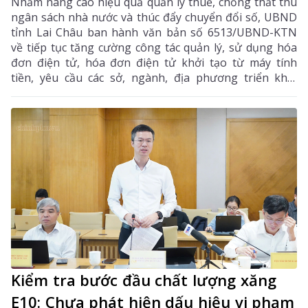
Nhằm nâng cao hiệu quả quản lý thuế, chống thất thu
ngân sách nhà nước và thúc đẩy chuyển đổi số, UBND
tỉnh Lai Châu ban hành văn bản số 6513/UBND-KTN
về tiếp tục tăng cường công tác quản lý, sử dụng hóa
đơn điện tử, hóa đơn điện tử khởi tạo từ máy tính
tiền, yêu cầu các sở, ngành, địa phương triển khai
đồng bộ các giải pháp nhằm nâng cao hiệu quả quản
lý thuế, chống thất thu ngân sách và thúc đẩy chuyển
đổi số trên địa bàn tỉnh.
Kiểm tra bước đầu chất lượng xăng
E10: Chưa phát hiện dấu hiệu vi phạm