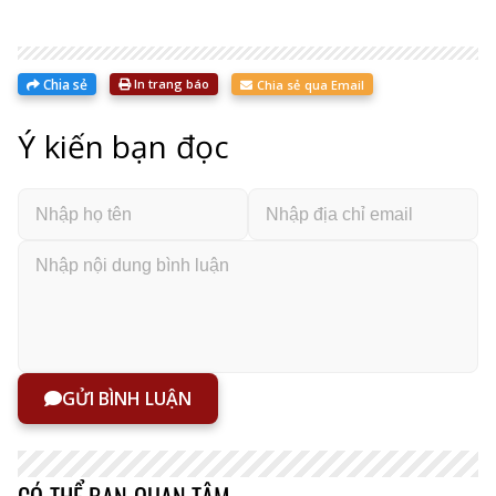
Chia sẻ
In trang báo
Chia sẻ qua Email
Ý kiến bạn đọc
GỬI BÌNH LUẬN
CÓ THỂ BẠN QUAN TÂM