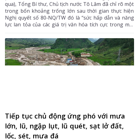
qua), Tổng Bí thư, Chủ tịch nước Tô Lâm đã chỉ rõ một
trong bốn khoảng trống lớn sau thời gian thực hiện
Nghị quyết số 80-NQ/TW đó là “sức hấp dẫn và năng
lực lan tỏa của các giá trị văn hóa tích cực trong môi
trường số chưa theo kịp tốc độ phát triển của các nền
tảng và nội dung số”. Đây là điểm nghẽn đang cản trở
quá trình chuyển hóa văn hóa thành nguồn lực nội
sinh, sức mạnh mềm và động lực phát triển đất nước.
Tiếp tục chủ động ứng phó với mưa
lớn, lũ, ngập lụt, lũ quét, sạt lở đất,
lốc, sét, mưa đá