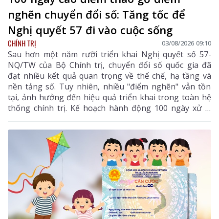
nghẽn chuyển đổi số: Tăng tốc để
Nghị quyết 57 đi vào cuộc sống
CHÍNH TRỊ
03/08/2026 09:10
Sau hơn một năm rưỡi triển khai Nghị quyết số 57-
NQ/TW của Bộ Chính trị, chuyển đổi số quốc gia đã
đạt nhiều kết quả quan trọng về thể chế, hạ tầng và
nền tảng số. Tuy nhiên, nhiều "điểm nghẽn" vẫn tồn
tại, ảnh hưởng đến hiệu quả triển khai trong toàn hệ
thống chính trị. Kế hoạch hành động 100 ngày xử lý
các điểm nghẽn về chuyển đổi số được xác định là đợt
cao điểm nhằm tạo bước chuyển mạnh mẽ, đưa
chuyển đổi số đi vào thực chất.