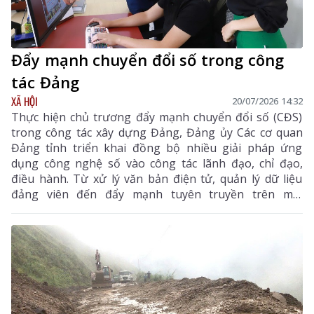
Đẩy mạnh chuyển đổi số trong công
tác Đảng
XÃ HỘI
20/07/2026 14:32
Thực hiện chủ trương đẩy mạnh chuyển đổi số (CĐS)
trong công tác xây dựng Đảng, Đảng ủy Các cơ quan
Đảng tỉnh triển khai đồng bộ nhiều giải pháp ứng
dụng công nghệ số vào công tác lãnh đạo, chỉ đạo,
điều hành. Từ xử lý văn bản điện tử, quản lý dữ liệu
đảng viên đến đẩy mạnh tuyên truyền trên môi
trường số, CĐS đã góp phần đổi mới phương thức
hoạt động, nâng cao hiệu lực, hiệu quả công tác xây
dựng Đảng, tạo nền tảng để xây dựng tổ chức Đảng
ngày càng hiện đại, đáp ứng yêu cầu nhiệm vụ trong
tình hình mới.