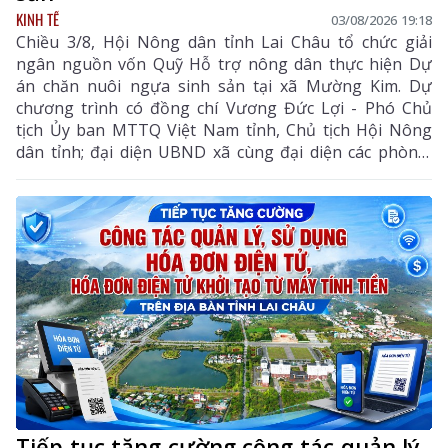
KINH TẾ
03/08/2026 19:18
Chiều 3/8, Hội Nông dân tỉnh Lai Châu tổ chức giải
ngân nguồn vốn Quỹ Hỗ trợ nông dân thực hiện Dự
án chăn nuôi ngựa sinh sản tại xã Mường Kim. Dự
chương trình có đồng chí Vương Đức Lợi - Phó Chủ
tịch Ủy ban MTTQ Việt Nam tỉnh, Chủ tịch Hội Nông
dân tỉnh; đại diện UBND xã cùng đại diện các phòng,
ban chuyên môn, Hội Nông dân xã và các hội viên
tham gia dự án.
Tiếp tục tăng cường công tác quản lý,