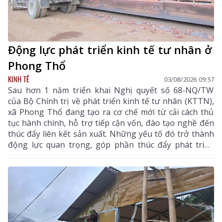
Động lực phát triển kinh tế tư nhân ở
Phong Thổ
KINH TẾ
03/08/2026 09:57
Sau hơn 1 năm triển khai Nghị quyết số 68-NQ/TW
của Bộ Chính trị về phát triển kinh tế tư nhân (KTTN),
xã Phong Thổ đang tạo ra cơ chế mới từ cải cách thủ
tục hành chính, hỗ trợ tiếp cận vốn, đào tạo nghề đến
thúc đẩy liên kết sản xuất. Những yếu tố đó trở thành
động lực quan trọng, góp phần thúc đẩy phát triển
kinh tế - xã hội của vùng đất biên cương, từng bước
khẳng định rõ nét vai trò của KTTN.