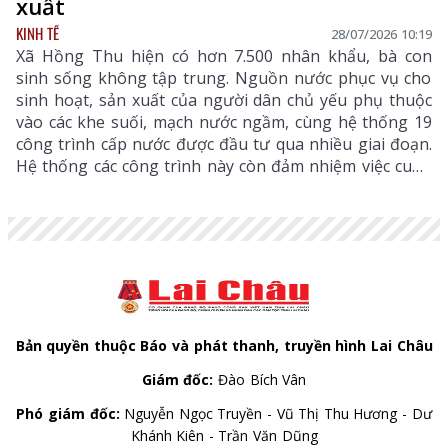
xuất
KINH TẾ
28/07/2026 10:19
Xã Hồng Thu hiện có hơn 7.500 nhân khẩu, bà con
sinh sống không tập trung. Nguồn nước phục vụ cho
sinh hoạt, sản xuất của người dân chủ yếu phụ thuộc
vào các khe suối, mạch nước ngầm, cùng hệ thống 19
công trình cấp nước được đầu tư qua nhiều giai đoạn.
Hệ thống các công trình này còn đảm nhiệm việc cung
cấp nước tưới cho hơn 600ha lúa, ngô, hoa màu và các
vùng sản xuất nông nghiệp của địa phương. Sau
nhiều năm khai thác, cùng với tác động của thời tiết,
nhiều tuyến kênh mương, bể chứa, đường ống dẫn
nước đã xuất hiện tình trạng xuống cấp, lưu lượng
nước suy giảm, ảnh hưởng trực tiếp đến đời sống
người dân.
Bản quyền thuộc Báo và phát thanh, truyền hình Lai Châu
Giám đốc:
Đào Bích Vân
Phó giám đốc:
Nguyễn Ngọc Truyền - Vũ Thị Thu Hương - Dư
Khánh Kiên - Trần Văn Dũng