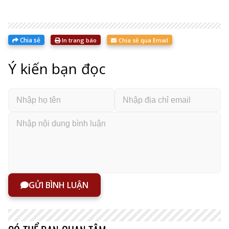
Chia sẻ
In trang báo
Chia sẻ qua Email
Ý kiến bạn đọc
GỬI BÌNH LUẬN