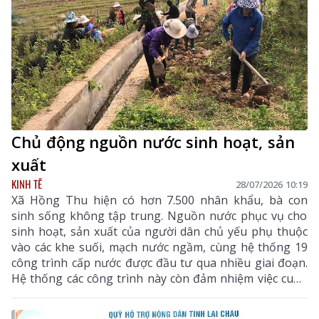
Chủ động nguồn nước sinh hoạt, sản
xuất
KINH TẾ
28/07/2026 10:19
Xã Hồng Thu hiện có hơn 7.500 nhân khẩu, bà con
sinh sống không tập trung. Nguồn nước phục vụ cho
sinh hoạt, sản xuất của người dân chủ yếu phụ thuộc
vào các khe suối, mạch nước ngầm, cùng hệ thống 19
công trình cấp nước được đầu tư qua nhiều giai đoạn.
Hệ thống các công trình này còn đảm nhiệm việc cung
cấp nước tưới cho hơn 600ha lúa, ngô, hoa màu và các
vùng sản xuất nông nghiệp của địa phương. Sau