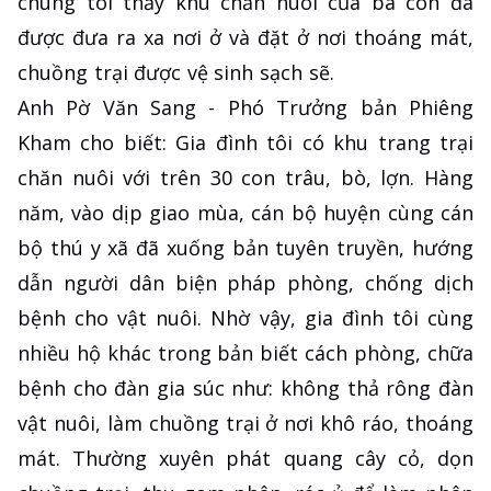
chúng tôi thấy khu chăn nuôi của bà con đã
được đưa ra xa nơi ở và đặt ở nơi thoáng mát,
chuồng trại được vệ sinh sạch sẽ.
Anh Pờ Văn Sang - Phó Trưởng bản Phiêng
Kham cho biết: Gia đình tôi có khu trang trại
chăn nuôi với trên 30 con trâu, bò, lợn. Hàng
năm, vào dịp giao mùa, cán bộ huyện cùng cán
bộ thú y xã đã xuống bản tuyên truyền, hướng
dẫn người dân biện pháp phòng, chống dịch
bệnh cho vật nuôi. Nhờ vậy, gia đình tôi cùng
nhiều hộ khác trong bản biết cách phòng, chữa
bệnh cho đàn gia súc như: không thả rông đàn
vật nuôi, làm chuồng trại ở nơi khô ráo, thoáng
mát. Thường xuyên phát quang cây cỏ, dọn