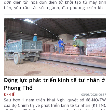
đơn điện tử, hóa đơn điện tử khởi tạo từ máy tính
tiền, yêu cầu các sở, ngành, địa phương triển khai
đồng bộ các giải pháp nhằm nâng cao hiệu quả quản
lý thuế, chống thất thu ngân sách và thúc đẩy chuyển
đổi số trên địa bàn tỉnh.
Động lực phát triển kinh tế tư nhân ở
Phong Thổ
KINH TẾ
03/08/2026 09:57
Sau hơn 1 năm triển khai Nghị quyết số 68-NQ/TW
của Bộ Chính trị về phát triển kinh tế tư nhân (KTTN),