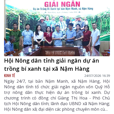
nhiều năm khai thác, cùng với tác động của thời tiết,
nhiều tuyến kênh mương, bể chứa, đường ống dẫn
nước đã xuất hiện tình trạng xuống cấp, lưu lượng
nước suy giảm, ảnh hưởng trực tiếp đến đời sống
người dân.
Hội Nông dân tỉnh giải ngân dự án
trồng bí xanh tại xã Nậm Hàng
KINH TẾ
24/07/2026 16:39
Ngày 24/7, tại bản Nậm Manh, xã Nậm Hàng, Hội
Nông dân tỉnh tổ chức giải ngân nguồn vốn Quỹ Hỗ
trợ nông dân thực hiện dự án trồng bí xanh. Dự
chương trình có đồng chí Giàng Thị Hoa - Phó Chủ
tịch Hội Nông dân tỉnh; lãnh đạo UBND xã Nậm Hàng;
Hội Nông dân xã; đại diện các phòng chuyên môn cùng