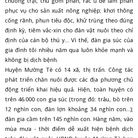
chuồng trại, thu gom phân, rác ủ để làm phân
phục vụ cho sản xuất nông nghiệp; khơi thông
cống rãnh, phun tiêu độc, khử trùng theo đúng
định kỳ, tiêm vắc-xin cho đàn vật nuôi theo chỉ
định của cán bộ thú y… Vì thế, đàn gia súc của
gia đình tôi nhiều năm qua luôn khỏe mạnh và
không bị dịch bệnh.
Huyện Mường Tè có 14 xã, thị trấn. Công tác
phát triển chăn nuôi được các địa phương chủ
động triển khai hiệu quả. Hiện, toàn huyện có
trên 46.000 con gia súc (trong đó: trâu, bò trên
12 nghìn con, đàn lợn khoảng 34 nghìn con…);
đàn gia cầm trên 145 nghìn con. Hàng năm, vào
mùa mưa - thời điểm dễ xuất hiện bệnh dịch