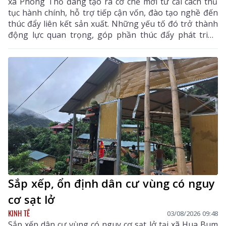
xã Phong Thổ đang tạo ra cơ chế mới từ cải cách thủ
tục hành chính, hỗ trợ tiếp cận vốn, đào tạo nghề đến
thúc đẩy liên kết sản xuất. Những yếu tố đó trở thành
động lực quan trọng, góp phần thúc đẩy phát triển
kinh tế - xã hội của vùng đất biên cương, từng bước
khẳng định rõ nét vai trò của KTTN.
Sắp xếp, ổn định dân cư vùng có nguy
cơ sạt lở
KINH TẾ
03/08/2026 09:48
Sắp xếp dân cư vùng có nguy cơ sạt lở tại xã Hua Bum