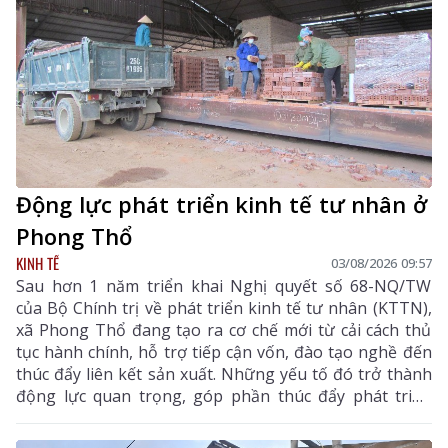
Động lực phát triển kinh tế tư nhân ở
Phong Thổ
KINH TẾ
03/08/2026 09:57
Sau hơn 1 năm triển khai Nghị quyết số 68-NQ/TW
của Bộ Chính trị về phát triển kinh tế tư nhân (KTTN),
xã Phong Thổ đang tạo ra cơ chế mới từ cải cách thủ
tục hành chính, hỗ trợ tiếp cận vốn, đào tạo nghề đến
thúc đẩy liên kết sản xuất. Những yếu tố đó trở thành
động lực quan trọng, góp phần thúc đẩy phát triển
kinh tế - xã hội của vùng đất biên cương, từng bước
khẳng định rõ nét vai trò của KTTN.