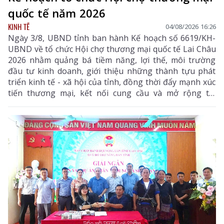
quốc tế năm 2026
KINH TẾ
04/08/2026 16:26
Ngày 3/8, UBND tỉnh ban hành Kế hoạch số 6619/KH-
UBND về tổ chức Hội chợ thương mại quốc tế Lai Châu
2026 nhằm quảng bá tiềm năng, lợi thế, môi trường
đầu tư kinh doanh, giới thiệu những thành tựu phát
triển kinh tế - xã hội của tỉnh, đồng thời đẩy mạnh xúc
tiến thương mại, kết nối cung cầu và mở rộng thị
trường tiêu thụ cho các sản phẩm đặc hữu, sản phẩm
OCOP và các mặt hàng có tiềm năng xuất khẩu của địa
phương.