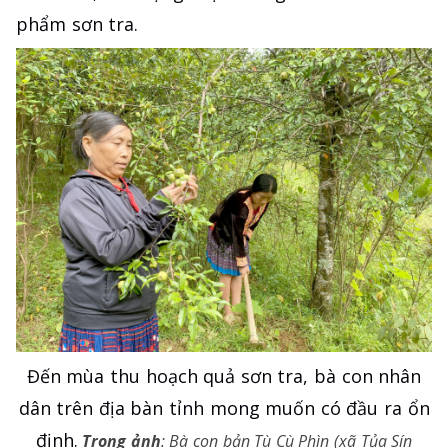
phẩm sơn tra.
Đến mùa thu hoạch quả sơn tra, bà con nhân
dân trên địa bàn tỉnh mong muốn có đầu ra ổn
định.
Trong ảnh
: Bà con bản Tù Cù Phìn (xã Tủa Sín