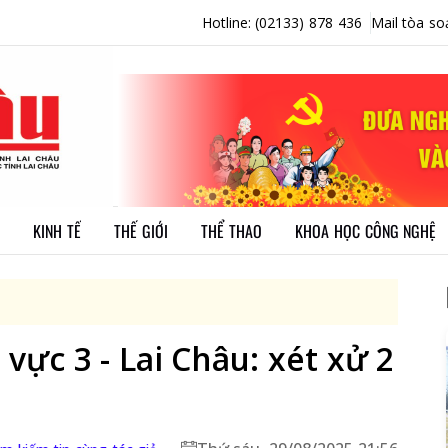
Hotline: (02133) 878 436
Mail tòa so
KINH TẾ
THẾ GIỚI
THỂ THAO
KHOA HỌC CÔNG NGHỆ
vực 3 - Lai Châu: xét xử 2