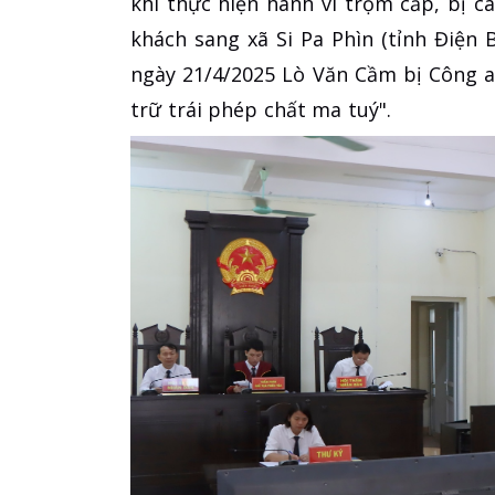
khi thực hiện hành vi trộm cắp, bị 
khách sang xã Si Pa Phìn (tỉnh Điện 
ngày 21/4/2025 Lò Văn Cầm bị Công an
trữ trái phép chất ma tuý".