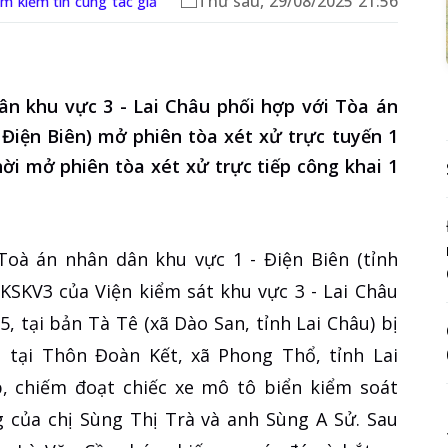
Thứ sáu, 29/08/2025 21:56
m kiếm tin cùng tác giả
ân khu vực 3 - Lai Châu phối hợp với Tòa án
 Điện Biên) mở phiên tòa xét xử trực tuyến 1
hời mở phiên tòa xét xử trực tiếp công khai 1
 Toà án nhân dân khu vực 1 - Điện Biên (tỉnh
VKSKV3 của Viện kiểm sát khu vực 3 - Lai Châu
, tại bản Tà Tê (xã Dào San, tỉnh Lai Châu) bị
 tại Thôn Đoàn Kết, xã Phong Thổ, tỉnh Lai
p, chiếm đoạt chiếc xe mô tô biển kiểm soát
ng của chị Sùng Thị Trà và anh Sùng A Sử. Sau