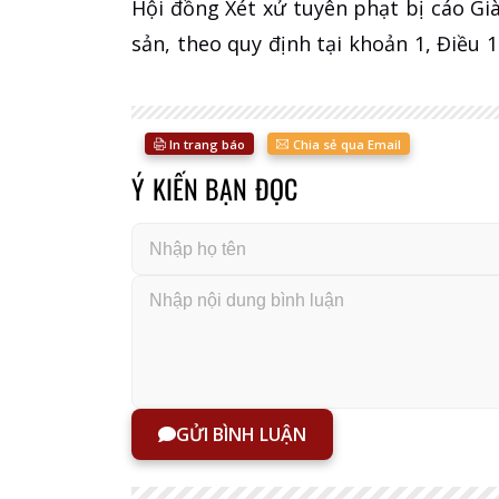
Hội đồng Xét xử tuyên phạt bị cáo Già
sản, theo quy định tại khoản 1, Điều 
In trang báo
Chia sẻ qua Email
Ý KIẾN BẠN ĐỌC
GỬI BÌNH LUẬN