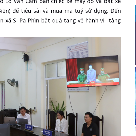
cáo Lò Văn Cầm bán chiếc xe máy đó và bắt xe
Biên) để tiêu sài và mua ma tuý sử dụng. Đến
 xã Si Pa Phìn bắt quả tang về hành vi "tàng