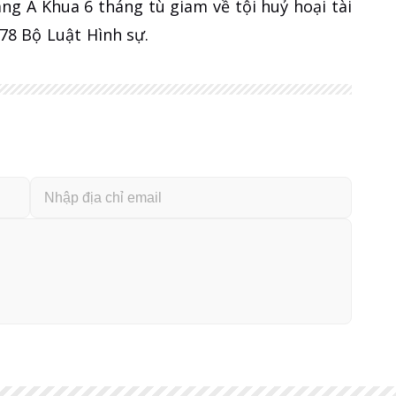
ng A Khua 6 tháng tù giam về tội huỷ hoại tài
178 Bộ Luật Hình sự.