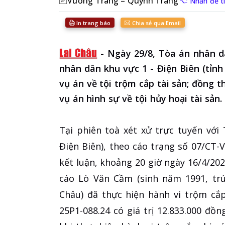
Vương Trang – Quỳnh Trang
Nhấn để tì
In trang báo
Chia sẻ qua Email
-
Ngày 29/8, Tòa án nhân d
nhân dân khu vực 1 - Điện Biên (tỉnh
vụ án về tội trộm cắp tài sản; đồng t
vụ án hình sự về tội hủy hoại tài sản.
Tại phiên toà xét xử trực tuyến với
Điện Biên), theo cáo trạng số 07/CT-
kết luận, khoảng 20 giờ ngày 16/4/2025
cáo Lò Văn Cầm (sinh năm 1991, trú
Châu) đã thực hiện hành vi trộm cắ
25P1-088.24 có giá trị 12.833.000 đồ