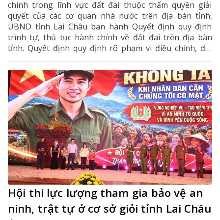
chính trong lĩnh vực đất đai thuộc thẩm quyền giải
quyết của các cơ quan nhà nước trên địa bàn tỉnh,
UBND tỉnh Lai Châu ban hành Quyết định quy định
trình tự, thủ tục hành chính về đất đai trên địa bàn
tỉnh. Quyết định quy định rõ phạm vi điều chỉnh, đối
tượng áp dụng, trình tự, thủ tục thực hiện, trách
nhiệm của các cơ quan, đơn vị và có hiệu lực thi hành
từ ngày 1/7/2026.
Hội thi lực lượng tham gia bảo vệ an
ninh, trật tự ở cơ sở giỏi tỉnh Lai Châu