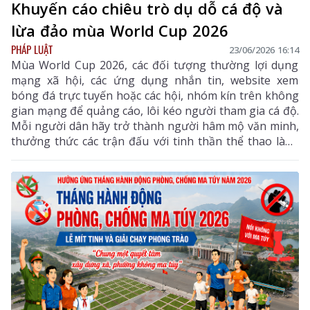
Khuyến cáo chiêu trò dụ dỗ cá độ và
lừa đảo mùa World Cup 2026
PHÁP LUẬT
23/06/2026 16:14
Mùa World Cup 2026, các đối tượng thường lợi dụng
mạng xã hội, các ứng dụng nhắn tin, website xem
bóng đá trực tuyến hoặc các hội, nhóm kín trên không
gian mạng để quảng cáo, lôi kéo người tham gia cá độ.
Mỗi người dân hãy trở thành người hâm mộ văn minh,
thưởng thức các trận đấu với tinh thần thể thao lành
mạnh, không tham gia cá độ dưới bất kỳ hình thức
nào để bảo vệ tài sản của bản thân, gia đình và góp
phần giữ vững an ninh, trật tự trên địa bàn.