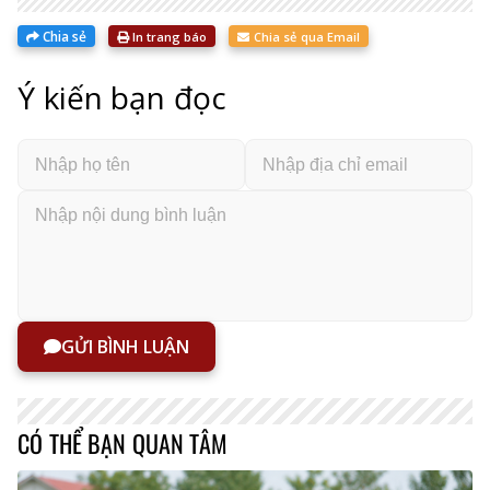
Chia sẻ
In trang báo
Chia sẻ qua Email
Ý kiến bạn đọc
GỬI BÌNH LUẬN
CÓ THỂ BẠN QUAN TÂM