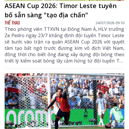
ASEAN Cup 2026: Timor Leste tuyên
bố sẵn sàng "tạo địa chấn"
THỂ THAO
24/07/2026 09:10
Theo phóng viên TTXVN tại Đông Nam Á, HLV trưởng
Ze Pedro ngày 23/7 khẳng định đội tuyển Timor Leste
sẽ bước vào trận ra quân ASEAN Cup 2026 với quyết
tâm tạo bất ngờ trước đương kim vô địch Việt Nam,
đồng thời cho biết ông đang xây dựng đội bóng theo
triết lý kiểm soát bóng lấy cảm hứng từ đội tuyển Tây
Ban Nha, "tân vương" mới lên ngôi ở World Cup 2026.