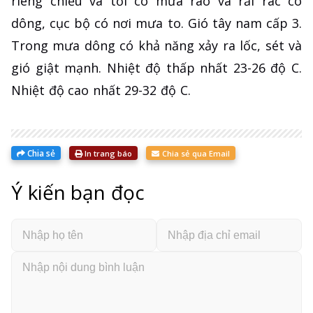
riêng chiều và tối có mưa rào và rải rác có
dông, cục bộ có nơi mưa to. Gió tây nam cấp 3.
Trong mưa dông có khả năng xảy ra lốc, sét và
gió giật mạnh. Nhiệt độ thấp nhất 23-26 độ C.
Nhiệt độ cao nhất 29-32 độ C.
Chia sẻ
In trang báo
Chia sẻ qua Email
Ý kiến bạn đọc