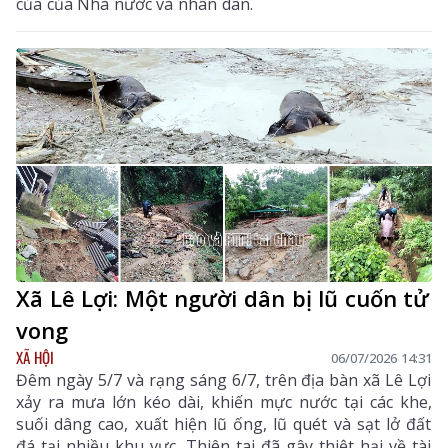
của của Nhà nước và nhân dân.
Xã Lê Lợi: Một người dân bị lũ cuốn tử
vong
XÃ HỘI
06/07/2026 14:31
Đêm ngày 5/7 và rạng sáng 6/7, trên địa bàn xã Lê Lợi
xảy ra mưa lớn kéo dài, khiến mực nước tại các khe,
suối dâng cao, xuất hiện lũ ống, lũ quét và sạt lở đất
đá tại nhiều khu vực. Thiên tai đã gây thiệt hại về tài