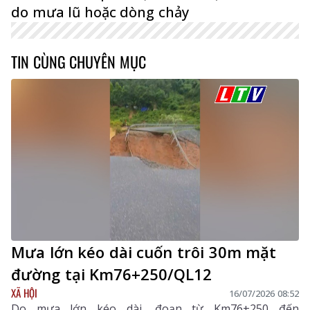
do mưa lũ hoặc dòng chảy
TIN CÙNG CHUYÊN MỤC
Mưa lớn kéo dài cuốn trôi 30m mặt
đường tại Km76+250/QL12
XÃ HỘI
16/07/2026 08:52
Do mưa lớn kéo dài, đoạn từ Km76+250 đến