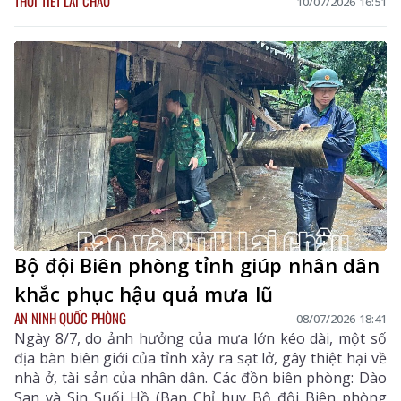
THỜI TIẾT LAI CHÂU
10/07/2026 16:51
Bộ đội Biên phòng tỉnh giúp nhân dân
khắc phục hậu quả mưa lũ
AN NINH QUỐC PHÒNG
08/07/2026 18:41
Ngày 8/7, do ảnh hưởng của mưa lớn kéo dài, một số
địa bàn biên giới của tỉnh xảy ra sạt lở, gây thiệt hại về
nhà ở, tài sản của nhân dân. Các đồn biên phòng: Dào
San và Sin Suối Hồ (Ban Chỉ huy Bộ đội Biên phòng