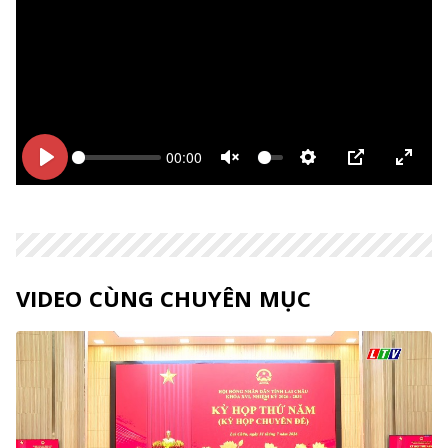
00:00
Bắt
Bắt
Unmute
Thiết
PIP
Enter
đầu
đầu
lập
fulls
VIDEO CÙNG CHUYÊN MỤC