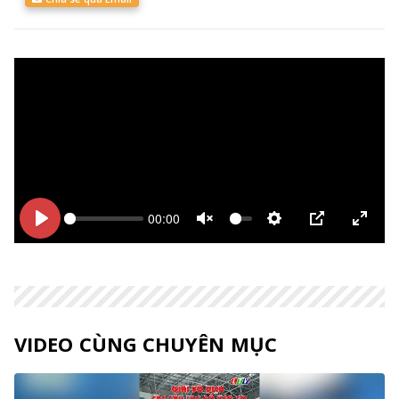
00:00
Bắt
Bắt
Unmute
Thiết
PIP
Enter
đầu
đầu
lập
fulls
VIDEO CÙNG CHUYÊN MỤC