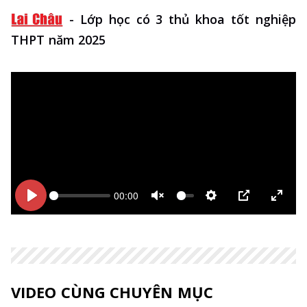
-
Lớp học có 3 thủ khoa tốt nghiệp
THPT năm 2025
00:00
Bắt
Bắt
Unmute
Thiết
PIP
Enter
đầu
đầu
lập
fulls
VIDEO CÙNG CHUYÊN MỤC