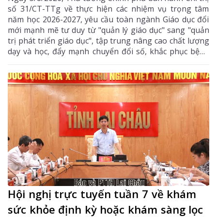
số 31/CT-TTg về thực hiện các nhiệm vụ trọng tâm
năm học 2026-2027, yêu cầu toàn ngành Giáo dục đổi
mới mạnh mẽ tư duy từ "quản lý giáo dục" sang "quản
trị phát triển giáo dục", tập trung nâng cao chất lượng
dạy và học, đẩy mạnh chuyển đổi số, khắc phục bệnh
thành tích, bảo đảm đủ giáo viên, trường lớp, cơ sở
vật chất và xây dựng môi trường giáo dục an toàn,
hiện đại, đáp ứng yêu cầu phát triển nguồn nhân lực
chất lượng cao.
Hội nghị trực tuyến tuần 7 về khám
sức khỏe định kỳ hoặc khám sàng lọc