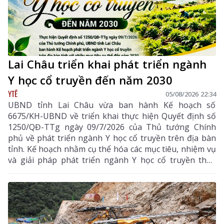
Lai Châu triển khai phát triển ngành
Y học cổ truyền đến năm 2030
YTẾ
05/08/2026 22:34
UBND tỉnh Lai Châu vừa ban hành Kế hoạch số
6675/KH-UBND về triển khai thực hiện Quyết định số
1250/QĐ-TTg ngày 09/7/2026 của Thủ tướng Chính
phủ về phát triển ngành Y học cổ truyền trên địa bàn
tỉnh. Kế hoạch nhằm cụ thể hóa các mục tiêu, nhiệm vụ
và giải pháp phát triển ngành Y học cổ truyền theo
hướng hiện đại, hiệu quả, bền vững; đẩy mạnh kết
hợp y học cổ truyền với y học hiện đại, phát huy tiềm
năng dược liệu của địa phương, góp phần nâng cao
chất lượng chăm sóc, bảo vệ sức khỏe nhân dân và
thúc đẩy phát triển kinh tế - xã hội.