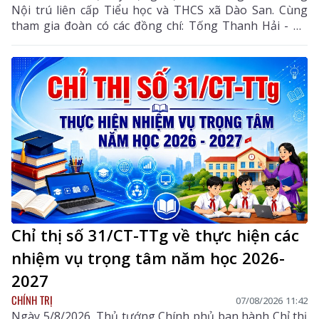
Nội trú liên cấp Tiểu học và THCS xã Dào San. Cùng
tham gia đoàn có các đồng chí: Tống Thanh Hải - Uỷ
viên Ban Thường vụ Tỉnh ủy, Phó Chủ tịch Thường
trực UBND tỉnh; Lê Đức Dục - Ủy viên Ban Thường vụ,
Trưởng Ban Tuyên giáo và Dân vận Tỉnh ủy; lãnh đạo
một số sở, ngành liên quan và xã Dào San.
Chỉ thị số 31/CT-TTg về thực hiện các
nhiệm vụ trọng tâm năm học 2026-
2027
CHÍNH TRỊ
07/08/2026 11:42
Ngày 5/8/2026, Thủ tướng Chính phủ ban hành Chỉ thị