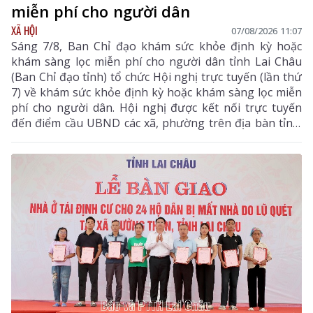
miễn phí cho người dân
XÃ HỘI
07/08/2026 11:07
Sáng 7/8, Ban Chỉ đạo khám sức khỏe định kỳ hoặc
khám sàng lọc miễn phí cho người dân tỉnh Lai Châu
(Ban Chỉ đạo tỉnh) tổ chức Hội nghị trực tuyến (lần thứ
7) về khám sức khỏe định kỳ hoặc khám sàng lọc miễn
phí cho người dân. Hội nghị được kết nối trực tuyến
đến điểm cầu UBND các xã, phường trên địa bàn tỉnh.
Đồng chí Bùi Tiến Thanh – Tỉnh ủy viên, Giám đốc Sở
Y tế, Phó Trưởng Ban chỉ đạo tỉnh chủ trì hội nghị. Dự
hội nghị còn có các đồng chí thành viên Ban Chỉ đạo
tỉnh.