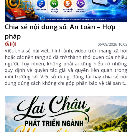
Chia sẻ nội dung số: An toàn – Hợp
pháp
XÃ HỘI
06/08/2026 10:03
Việc chia sẻ bài viết, hình ảnh, video trên mạng xã hội
hoặc các nền tảng số đã trở thành thói quen của nhiều
người. Tuy nhiên, không phải ai cũng hiểu rõ những
quy định về quyền tác giả và quyền liên quan trong
môi trường số. Việc sử dụng, đăng tải hay chia sẻ nội
dung đúng cách không chỉ góp phần bảo vệ tài sản trí
tuệ của tác giả, mà còn giúp mỗi cá nhân tránh những
vi phạm pháp luật khi tham gia không gian mạng.