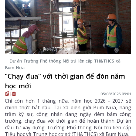
mọi người dân đều được tiếp cận dịch vụ y tế công
bằng, chất lượng và nhân văn.
─ Dự án Trường Phổ thông Nội trú liên cấp TH&THCS xã
Bum Nưa ─
“Chạy đua” với thời gian để đón năm
học mới
XÃ HỘI
05/08/2026 09:01
Chỉ còn hơn 1 tháng nữa, năm học 2026 - 2027 sẽ
chính thức bắt đầu. Tại xã biên giới Bum Nưa, hàng
trăm kỹ sư, công nhân đang ngày đêm bám công
trường, chạy đua với thời gian để hoàn thành Dự án
đầu tư xây dựng Trường Phổ thông Nội trú liên cấp
Tiểu học và Trung học cơ sở (TH&THCS) xã Bum Nưa.