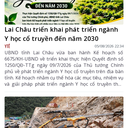
Lai Châu triển khai phát triển ngành
Y học cổ truyền đến năm 2030
YTẾ
05/08/2026 22:34
UBND tỉnh Lai Châu vừa ban hành Kế hoạch số
6675/KH-UBND về triển khai thực hiện Quyết định số
1250/QĐ-TTg ngày 09/7/2026 của Thủ tướng Chính
phủ về phát triển ngành Y học cổ truyền trên địa bàn
tỉnh. Kế hoạch nhằm cụ thể hóa các mục tiêu, nhiệm vụ
và giải pháp phát triển ngành Y học cổ truyền theo
hướng hiện đại, hiệu quả, bền vững; đẩy mạnh kết
hợp y học cổ truyền với y học hiện đại, phát huy tiềm
năng dược liệu của địa phương, góp phần nâng cao
chất lượng chăm sóc, bảo vệ sức khỏe nhân dân và
thúc đẩy phát triển kinh tế - xã hội.