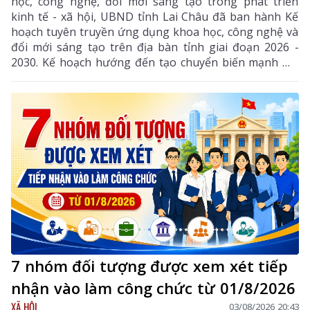
học, công nghệ, đổi mới sáng tạo trong phát triển
kinh tế - xã hội, UBND tỉnh Lai Châu đã ban hành Kế
hoạch tuyên truyền ứng dụng khoa học, công nghệ và
đổi mới sáng tạo trên địa bàn tỉnh giai đoạn 2026 -
2030. Kế hoạch hướng đến tạo chuyển biến mạnh mẽ
từ nhận thức đến hành động, phát huy vai trò của
khoa học, công nghệ, đổi mới sáng tạo và chuyển đổi
số, góp phần thực hiện hiệu quả các mục tiêu phát
triển của tỉnh trong giai đoạn mới.
7 nhóm đối tượng được xem xét tiếp
nhận vào làm công chức từ 01/8/2026
XÃ HỘI
03/08/2026 20:43