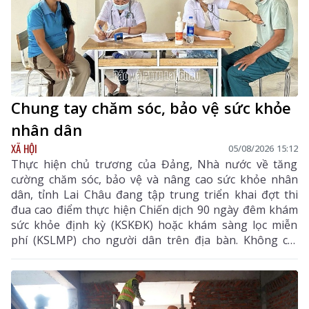
Chung tay chăm sóc, bảo vệ sức khỏe
nhân dân
XÃ HỘI
05/08/2026 15:12
Thực hiện chủ trương của Đảng, Nhà nước về tăng
cường chăm sóc, bảo vệ và nâng cao sức khỏe nhân
dân, tỉnh Lai Châu đang tập trung triển khai đợt thi
đua cao điểm thực hiện Chiến dịch 90 ngày đêm khám
sức khỏe định kỳ (KSKĐK) hoặc khám sàng lọc miễn
phí (KSLMP) cho người dân trên địa bàn. Không chỉ
góp phần phát hiện sớm bệnh tật, nâng cao chất
lượng chăm sóc sức khỏe (CSSK) ban đầu, chương
trình còn lan tỏa tinh thần trách nhiệm, y đức và sự
tận tâm của đội ngũ cán bộ y tế, hướng tới mục tiêu