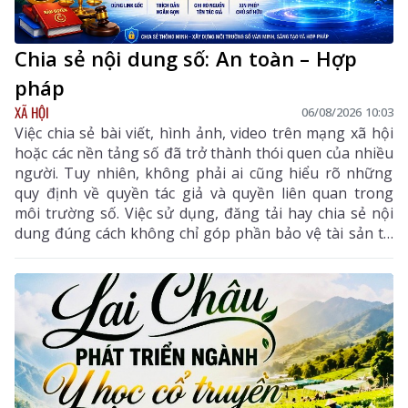
Chia sẻ nội dung số: An toàn – Hợp
pháp
XÃ HỘI
06/08/2026 10:03
Việc chia sẻ bài viết, hình ảnh, video trên mạng xã hội
hoặc các nền tảng số đã trở thành thói quen của nhiều
người. Tuy nhiên, không phải ai cũng hiểu rõ những
quy định về quyền tác giả và quyền liên quan trong
môi trường số. Việc sử dụng, đăng tải hay chia sẻ nội
dung đúng cách không chỉ góp phần bảo vệ tài sản trí
tuệ của tác giả, mà còn giúp mỗi cá nhân tránh những
vi phạm pháp luật khi tham gia không gian mạng.