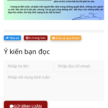
Chia sẻ
In trang báo
Chia sẻ qua Email
Ý kiến bạn đọc
GỬI BÌNH LUẬN