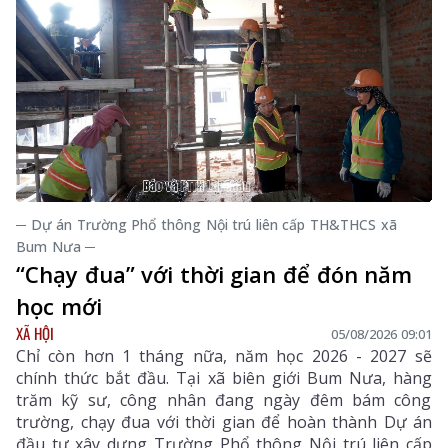
tận tâm của đội ngũ cán bộ y tế, hướng tới mục tiêu
mọi người dân đều được tiếp cận dịch vụ y tế công
bằng, chất lượng và nhân văn.
─ Dự án Trường Phổ thông Nội trú liên cấp TH&THCS xã
Bum Nưa ─
“Chạy đua” với thời gian để đón năm
học mới
XÃ HỘI
05/08/2026 09:01
Chỉ còn hơn 1 tháng nữa, năm học 2026 - 2027 sẽ
chính thức bắt đầu. Tại xã biên giới Bum Nưa, hàng
trăm kỹ sư, công nhân đang ngày đêm bám công
trường, chạy đua với thời gian để hoàn thành Dự án
đầu tư xây dựng Trường Phổ thông Nội trú liên cấp