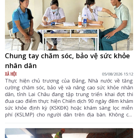
Chung tay chăm sóc, bảo vệ sức khỏe
nhân dân
XÃ HỘI
05/08/2026 15:12
Thực hiện chủ trương của Đảng, Nhà nước về tăng
cường chăm sóc, bảo vệ và nâng cao sức khỏe nhân
dân, tỉnh Lai Châu đang tập trung triển khai đợt thi
đua cao điểm thực hiện Chiến dịch 90 ngày đêm khám
sức khỏe định kỳ (KSKĐK) hoặc khám sàng lọc miễn
phí (KSLMP) cho người dân trên địa bàn. Không chỉ
góp phần phát hiện sớm bệnh tật, nâng cao chất
lượng chăm sóc sức khỏe (CSSK) ban đầu, chương
trình còn lan tỏa tinh thần trách nhiệm, y đức và sự