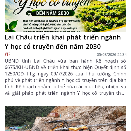
Lai Châu triển khai phát triển ngành
Y học cổ truyền đến năm 2030
YTẾ
05/08/2026 22:34
UBND tỉnh Lai Châu vừa ban hành Kế hoạch số
6675/KH-UBND về triển khai thực hiện Quyết định số
1250/QĐ-TTg ngày 09/7/2026 của Thủ tướng Chính
phủ về phát triển ngành Y học cổ truyền trên địa bàn
tỉnh. Kế hoạch nhằm cụ thể hóa các mục tiêu, nhiệm vụ
và giải pháp phát triển ngành Y học cổ truyền theo
hướng hiện đại, hiệu quả, bền vững; đẩy mạnh kết
hợp y học cổ truyền với y học hiện đại, phát huy tiềm
năng dược liệu của địa phương, góp phần nâng cao
chất lượng chăm sóc, bảo vệ sức khỏe nhân dân và
thúc đẩy phát triển kinh tế - xã hội.