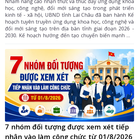
Nhằm nâng cao nhận thức và thúc đẩy ứng dụng khoa
học, công nghệ, đổi mới sáng tạo trong phát triển
kinh tế - xã hội, UBND tỉnh Lai Châu đã ban hành Kế
hoạch tuyên truyền ứng dụng khoa học, công nghệ và
đổi mới sáng tạo trên địa bàn tỉnh giai đoạn 2026 -
2030. Kế hoạch hướng đến tạo chuyển biến mạnh mẽ
từ nhận thức đến hành động, phát huy vai trò của
khoa học, công nghệ, đổi mới sáng tạo và chuyển đổi
số, góp phần thực hiện hiệu quả các mục tiêu phát
triển của tỉnh trong giai đoạn mới.
7 nhóm đối tượng được xem xét tiếp
nhận vào làm công chức từ 01/8/2026