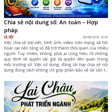
Chia sẻ nội dung số: An toàn – Hợp
pháp
XÃ HỘI
06/08/2026 10:03
Việc chia sẻ bài viết, hình ảnh, video trên mạng xã hội
hoặc các nền tảng số đã trở thành thói quen của nhiều
người. Tuy nhiên, không phải ai cũng hiểu rõ những
quy định về quyền tác giả và quyền liên quan trong
môi trường số. Việc sử dụng, đăng tải hay chia sẻ nội
dung đúng cách không chỉ góp phần bảo vệ tài sản trí
tuệ của tác giả, mà còn giúp mỗi cá nhân tránh những
vi phạm pháp luật khi tham gia không gian mạng.