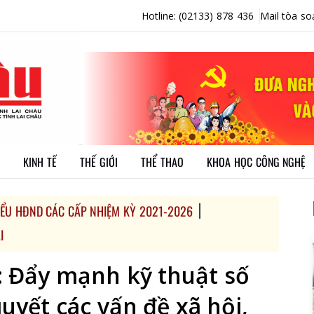
Hotline: (02133) 878 436
Mail tòa so
KINH TẾ
THẾ GIỚI
THỂ THAO
KHOA HỌC CÔNG NGHỆ
BIỂU HĐND CÁC CẤP NHIỆM KỲ 2021-2026
I
: Đẩy mạnh kỹ thuật số
uyết các vấn đề xã hội,