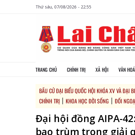
Thứ sáu, 07/08/2026 - 22:55
TRANG CHỦ
CHÍNH TRỊ
XÃ HỘI
VĂN HOÁ
BẦU CỬ ĐẠI BIỂU QUỐC HỘI KHÓA XV VÀ ĐẠI 
CHÍNH TRỊ
KHOA HỌC ĐỜI SỐNG
ĐỐI NGOẠ
Đại hội đồng AIPA-42
bao trùm trong giải q