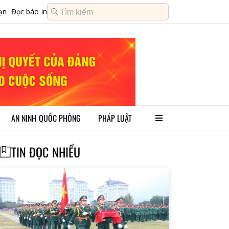
ạn
Đọc báo in
AN NINH QUỐC PHÒNG
PHÁP LUẬT
TIN ĐỌC NHIỀU