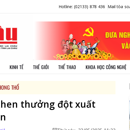
Hotline: (02133) 878 436
Mail tòa so
KINH TẾ
THẾ GIỚI
THỂ THAO
KHOA HỌC CÔNG NGHỆ
HONG THỔ
khen thưởng đột xuất
ân