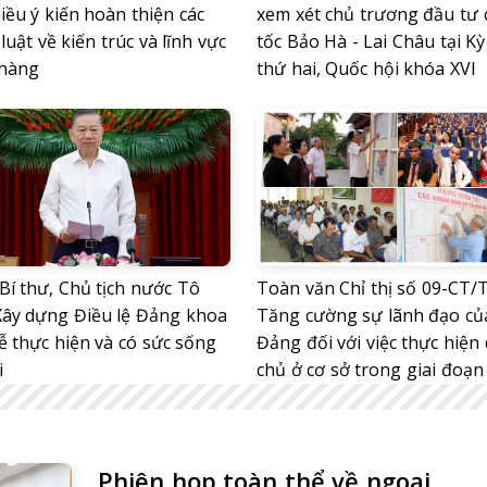
iều ý kiến hoàn thiện các
xem xét chủ trương đầu tư 
luật về kiến trúc và lĩnh vực
tốc Bảo Hà - Lai Châu tại K
hàng
thứ hai, Quốc hội khóa XVI
Bí thư, Chủ tịch nước Tô
Toàn văn Chỉ thị số 09-CT/
Xây dựng Điều lệ Đảng khoa
Tăng cường sự lãnh đạo củ
ễ thực hiện và có sức sống
Đảng đối với việc thực hiện
i
chủ ở cơ sở trong giai đoạn
Phiên họp toàn thể về ngoại