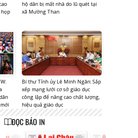
cao
hộ dân bị mất nhà do lũ quét tại
ỳ họp
xã Mường Than
TW:
Bí thư Tỉnh ủy Lê Minh Ngân: Sắp
a
xếp mạng lưới cơ sở giáo dục
 dân
công lập để nâng cao chất lượng,
 mới
hiệu quả giáo dục
ĐỌC BÁO IN