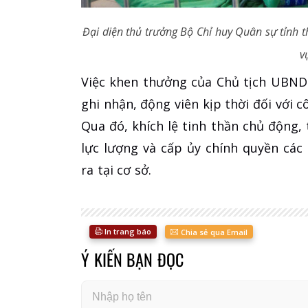
Đại diện thủ trưởng Bộ Chỉ huy Quân sự tỉnh 
v
Việc khen thưởng của Chủ tịch UBND t
ghi nhận, động viên kịp thời đối với c
Qua đó, khích lệ tinh thần chủ động, 
lực lượng và cấp ủy chính quyền các
ra tại cơ sở.
In trang báo
Chia sẻ qua Email
Ý KIẾN BẠN ĐỌC