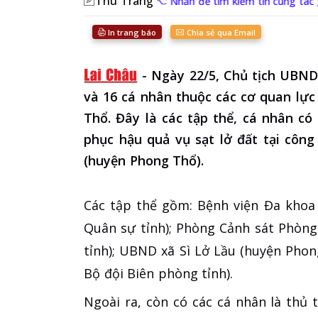
Thu Trang
Nhấn để tìm kiếm tin cùng tác
In trang báo
Chia sẻ qua Email
-
Ngày 22/5, Chủ tịch UBND
và 16 cá nhân thuộc các cơ quan lực
Thổ. Đây là các tập thể, cá nhân có
phục hậu quả vụ sạt lở đất tại công
(huyện Phong Thổ).
Các tập thể gồm: Bệnh viện Đa khoa
Quân sự tỉnh); Phòng Cảnh sát Phòng
tỉnh); UBND xã Sì Lở Lầu (huyện Phon
Bộ đội Biên phòng tỉnh).
Ngoài ra, còn có các cá nhân là thủ 