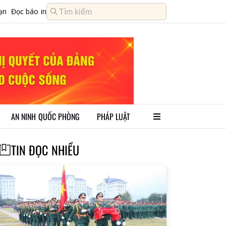
ạn
Đọc báo in
AN NINH QUỐC PHÒNG
PHÁP LUẬT
TIN ĐỌC NHIỀU