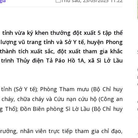
Thứ sáu, 23/05/2025 11:22
 giả
 tỉnh vừa ký khen thưởng đột xuất 5 tập thể
 lượng vũ trang tỉnh và Sở Y tế, huyện Phong
 thành tích xuất sắc, đột xuất tham gia khắc
 trình Thủy điện Tả Páo Hồ 1A, xã Sì Lở Lầu
 tỉnh (Sở Y tế); Phòng Tham mưu (Bộ Chỉ huy
 cháy, chữa cháy và Cứu nạn cứu hộ (Công an
g Thổ); Đồn Biên phòng Sì Lờ Lầu (Bộ Chỉ huy
trưởng, nhân viên trực tiếp tham gia chỉ đạo,