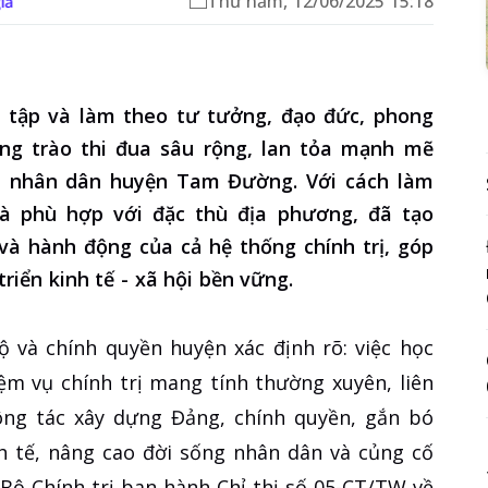
Thứ năm, 12/06/2025 15:18
iả
 tập và làm theo tư tưởng, đạo đức, phong
ng trào thi đua sâu rộng, lan tỏa mạnh mẽ
và nhân dân huyện Tam Đường. Với cách làm
 và phù hợp với đặc thù địa phương, đã tạo
và hành động của cả hệ thống chính trị, góp
riển kinh tế - xã hội bền vững.
ộ và chính quyền huyện xác định rõ: việc học
ệm vụ chính trị mang tính thường xuyên, liên
ông tác xây dựng Đảng, chính quyền, gắn bó
nh tế, nâng cao đời sống nhân dân và củng cố
 Bộ Chính trị ban hành Chỉ thị số 05-CT/TW về