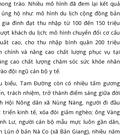
hong trào. Nhiều mô hình đã đem lại kết quả
, ủng hộ như: mô hình du lịch cộng đồng bản
ộ gia đình đạt thu nhập từ 100 đến 150 triệu
ượt khách du lịch; mô hình chuyển đổi cơ cấu
uất cao, cho thu nhập bình quân 200 triệu
 chính và nâng cao chất lượng phục vụ tại
âng cao chất lượng chăm sóc sức khỏe nhân
ào đội ngũ cán bộ y tế.
êu biểu, Tam Đường còn có nhiều tấm gương
ến, trách nhiệm, trở thành điểm sáng giữa đời
h Hội Nông dân xã Nùng Nàng, người đi đầu
 triển kinh tế, xóa đói giảm nghèo; ông Vàng
ình Lư, người cán bộ mẫu mực luôn gần dân,
ăn Lún ở bản Nà Co (xã Bản Giang), nhiều năm