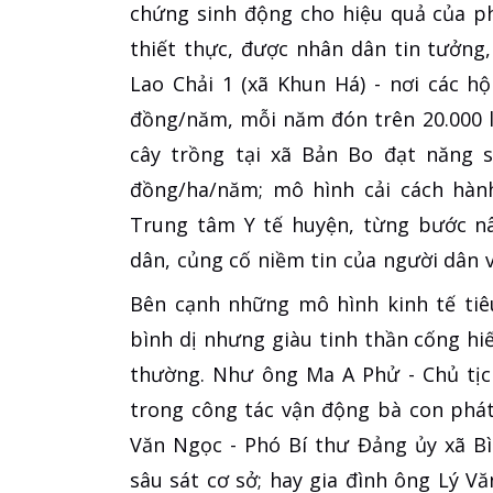
chứng sinh động cho hiệu quả của p
thiết thực, được nhân dân tin tưởng
Lao Chải 1 (xã Khun Há) - nơi các h
đồng/năm, mỗi năm đón trên 20.000 l
cây trồng tại xã Bản Bo đạt năng s
đồng/ha/năm; mô hình cải cách hành
Trung tâm Y tế huyện, từng bước n
dân, củng cố niềm tin của người dân v
Bên cạnh những mô hình kinh tế ti
bình dị nhưng giàu tinh thần cống hi
thường. Như ông Ma A Phử - Chủ tịc
trong công tác vận động bà con phát
Văn Ngọc - Phó Bí thư Đảng ủy xã B
sâu sát cơ sở; hay gia đình ông Lý V