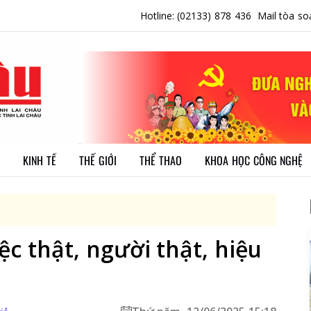
Hotline: (02133) 878 436
Mail tòa so
KINH TẾ
THẾ GIỚI
THỂ THAO
KHOA HỌC CÔNG NGHỆ
c thật, người thật, hiệu