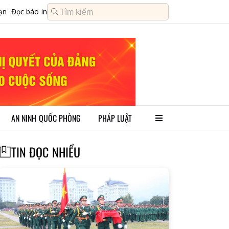
ạn
Đọc báo in
AN NINH QUỐC PHÒNG
PHÁP LUẬT
TIN ĐỌC NHIỀU