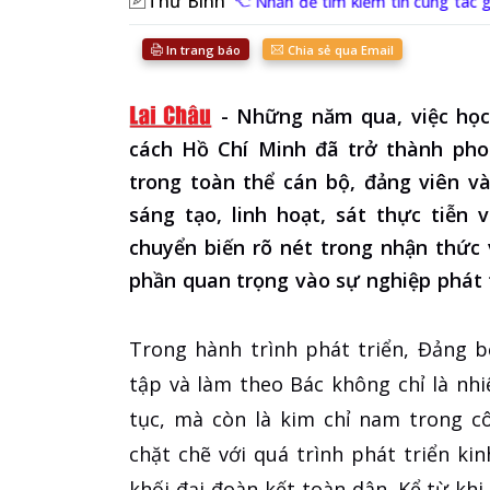
Thư Bình
Nhấn để tìm kiếm tin cùng tác g
In trang báo
Chia sẻ qua Email
-
Những năm qua, việc học
cách Hồ Chí Minh đã trở thành pho
trong toàn thể cán bộ, đảng viên 
sáng tạo, linh hoạt, sát thực tiễn
chuyển biến rõ nét trong nhận thức 
phần quan trọng vào sự nghiệp phát t
Trong hành trình phát triển, Đảng b
tập và làm theo Bác không chỉ là nhi
tục, mà còn là kim chỉ nam trong c
chặt chẽ với quá trình phát triển ki
khối đại đoàn kết toàn dân. Kể từ khi