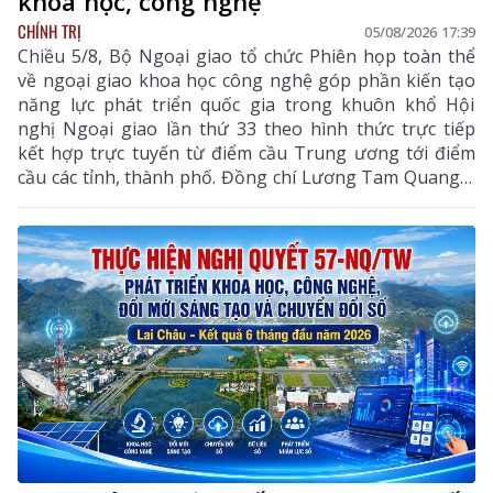
khoa học, công nghệ
CHÍNH TRỊ
05/08/2026 17:39
Chiều 5/8, Bộ Ngoại giao tổ chức Phiên họp toàn thể
về ngoại giao khoa học công nghệ góp phần kiến tạo
năng lực phát triển quốc gia trong khuôn khổ Hội
nghị Ngoại giao lần thứ 33 theo hình thức trực tiếp
kết hợp trực tuyến từ điểm cầu Trung ương tới điểm
cầu các tỉnh, thành phố. Đồng chí Lương Tam Quang –
Uỷ viên Bộ Chính trị, Bộ trưởng Bộ Công an, Phó
Trưởng ban Thường trực Ban Chỉ đạo Trung ương
thực hiện Nghị quyết số 57-NQ/TW của Bộ Chính trị
dự và chỉ đạo phiên họp. Dự phiên họp còn có đồng
chí Lê Hoài Trung - Ủy viên Bộ Chính trị, Bí thư Đảng
ủy, Bộ trưởng Bộ Ngoại giao; đại diện lãnh đạo các
ban, bộ, ngành Trung ương.