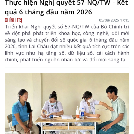
Thực hiện Nghị quyết 57-NQ/TW - Kết
quả 6 tháng đầu năm 2026
CHÍNH TRỊ
05/08/2026 17:15
Triển khai Nghị quyết số 57-NQ/TW của Bộ Chính trị
về đột phá phát triển khoa học, công nghệ, đổi mới
sáng tạo và chuyển đổi số quốc gia, 6 tháng đầu năm
2026, tỉnh Lai Châu đạt nhiều kết quả tích cực trên các
lĩnh vực như hạ tầng số, dữ liệu số, cải cách hành
chính, phát triển nguồn nhân lực và đổi mới sáng tạo.
Trong 6 tháng cuối năm, tỉnh tiếp tục tập trung thực
hiện các nhiệm vụ trọng tâm, tạo chuyển biến mạnh
mẽ trong phát triển khoa học, công nghệ, đổi mới
sáng tạo và chuyển đổi số.