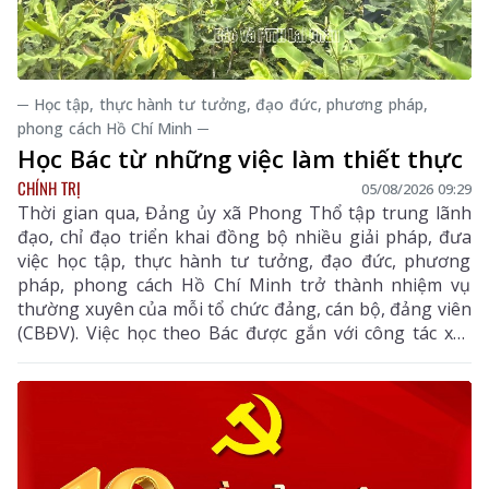
─ Học tập, thực hành tư tưởng, đạo đức, phương pháp,
phong cách Hồ Chí Minh ─
Học Bác từ những việc làm thiết thực
CHÍNH TRỊ
05/08/2026 09:29
Thời gian qua, Đảng ủy xã Phong Thổ tập trung lãnh
đạo, chỉ đạo triển khai đồng bộ nhiều giải pháp, đưa
việc học tập, thực hành tư tưởng, đạo đức, phương
pháp, phong cách Hồ Chí Minh trở thành nhiệm vụ
thường xuyên của mỗi tổ chức đảng, cán bộ, đảng viên
(CBĐV). Việc học theo Bác được gắn với công tác xây
dựng Đảng, thực hiện nhiệm vụ chính trị và phục vụ
nhân dân, góp phần nâng cao năng lực lãnh đạo, sức
chiến đấu của tổ chức Đảng, thúc đẩy kinh tế - xã hội
địa phương phát triển.