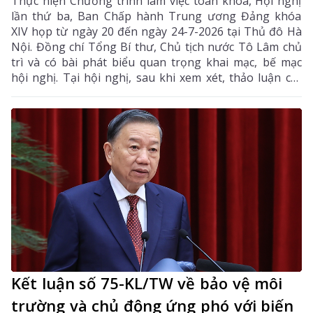
Thực hiện Chương trình làm việc toàn khóa, Hội nghị
lần thứ ba, Ban Chấp hành Trung ương Đảng khóa
XIV họp từ ngày 20 đến ngày 24-7-2026 tại Thủ đô Hà
Nội. Đồng chí Tổng Bí thư, Chủ tịch nước Tô Lâm chủ
trì và có bài phát biểu quan trọng khai mạc, bế mạc
hội nghị. Tại hội nghị, sau khi xem xét, thảo luận các
tờ trình, báo cáo của Bộ Chính trị, Ban Chấp hành
Trung ương đã thống nhất cao nhiều chủ trương,
chính sách lớn về xây dựng Đảng, hệ thống chính trị,
phát triển và bảo vệ đất nước.
Kết luận số 75-KL/TW về bảo vệ môi
trường và chủ động ứng phó với biến