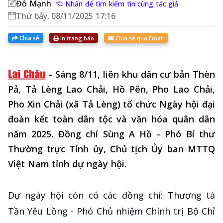
Đỗ Mạnh
Nhấn để tìm kiếm tin cùng tác giả
Thứ bảy, 08/11/2025 17:16
Chia sẻ
In trang báo
Chia sẻ qua Email
-
Sáng 8/11, liên khu dân cư bản Thèn
Pả, Tả Lèng Lao Chải, Hồ Pên, Pho Lao Chải,
Pho Xin Chải (xã Tả Lèng) tổ chức Ngày hội đại
đoàn kết toàn dân tộc và văn hóa quân dân
năm 2025. Đồng chí Sùng A Hồ - Phó Bí thư
Thường trực Tỉnh ủy, Chủ tịch Ủy ban MTTQ
Việt Nam tỉnh dự ngày hội.
Dự ngày hội còn có các đồng chí: Thượng tá
Tần Yêu Lồng - Phó Chủ nhiệm Chính trị Bộ Chỉ