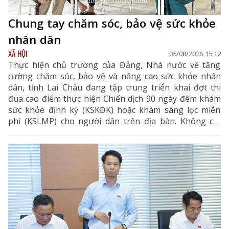
Chung tay chăm sóc, bảo vệ sức khỏe
nhân dân
XÃ HỘI
05/08/2026 15:12
Thực hiện chủ trương của Đảng, Nhà nước về tăng
cường chăm sóc, bảo vệ và nâng cao sức khỏe nhân
dân, tỉnh Lai Châu đang tập trung triển khai đợt thi
đua cao điểm thực hiện Chiến dịch 90 ngày đêm khám
sức khỏe định kỳ (KSKĐK) hoặc khám sàng lọc miễn
phí (KSLMP) cho người dân trên địa bàn. Không chỉ
góp phần phát hiện sớm bệnh tật, nâng cao chất
lượng chăm sóc sức khỏe (CSSK) ban đầu, chương
trình còn lan tỏa tinh thần trách nhiệm, y đức và sự
tận tâm của đội ngũ cán bộ y tế, hướng tới mục tiêu
mọi người dân đều được tiếp cận dịch vụ y tế công
bằng, chất lượng và nhân văn.