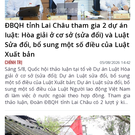
ĐBQH tỉnh Lai Châu tham gia 2 dự án
luật: Hòa giải ở cơ sở (sửa đổi) và Luật
Sửa đổi, bổ sung một số điều của Luật
Xuất bản
CHÍNH TRỊ
05/08/2026 14:42
Sáng 5/8, Quốc hội thảo luận tại tổ về Dự án Luật Hòa
giải ở cơ sở (sửa đổi); Dự án Luật sửa đổi, bổ sung
một số điều của Luật Xuất bản; Dự án Luật sửa đổi, bổ
sung một số điều của Luật Người lao động Việt Nam
đi làm việc ở nước ngoài theo hợp đồng. Tham gia
thảo luận, Đoàn ĐBQH tỉnh Lai Châu có 2 lượt ý kiến
đối với Dự án Luật Hòa giải ở cơ sở (sửa đổi) và Dự án
Luật sửa đổi, bổ sung một số điều của Luật Xuất bản.