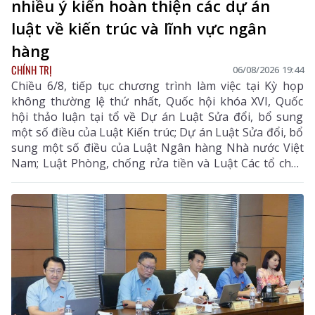
nhiều ý kiến hoàn thiện các dự án
luật về kiến trúc và lĩnh vực ngân
hàng
CHÍNH TRỊ
06/08/2026 19:44
Chiều 6/8, tiếp tục chương trình làm việc tại Kỳ họp
không thường lệ thứ nhất, Quốc hội khóa XVI, Quốc
hội thảo luận tại tổ về Dự án Luật Sửa đổi, bổ sung
một số điều của Luật Kiến trúc; Dự án Luật Sửa đổi, bổ
sung một số điều của Luật Ngân hàng Nhà nước Việt
Nam; Luật Phòng, chống rửa tiền và Luật Các tổ chức
tín dụng; Dự thảo Nghị quyết của Quốc hội về công tác
phòng, chống tội phạm và vi phạm pháp luật, công tác
của Viện kiểm sát nhân dân, Tòa án nhân dân và công
tác thi hành án. Đồng chí Sùng A Hồ - Phó Bí thư Tỉnh
ủy, Trưởng Đoàn ĐBQH tỉnh Lai Châu chủ trì phiên
thảo luận tại tổ.