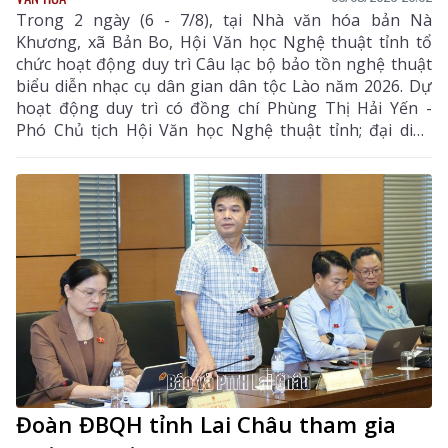
Trong 2 ngày (6 - 7/8), tại Nhà văn hóa bản Nà
Khương, xã Bản Bo, Hội Văn học Nghệ thuật tỉnh tổ
chức hoạt động duy trì Câu lạc bộ bảo tồn nghệ thuật
biểu diễn nhạc cụ dân gian dân tộc Lào năm 2026. Dự
hoạt động duy trì có đồng chí Phùng Thị Hải Yến -
Phó Chủ tịch Hội Văn học Nghệ thuật tỉnh; đại diện
Phòng Văn hóa - Xã hội xã Bản Bo và 24 thành viên
câu lạc bộ.
Đoàn ĐBQH tỉnh Lai Châu tham gia