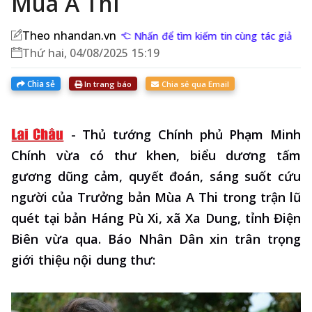
Mùa A Thi
Theo nhandan.vn
Nhấn để tìm kiếm tin cùng tác giả
Thứ hai, 04/08/2025 15:19
Chia sẻ
In trang báo
Chia sẻ qua Email
-
Thủ tướng Chính phủ Phạm Minh
Chính vừa có thư khen, biểu dương tấm
gương dũng cảm, quyết đoán, sáng suốt cứu
người của Trưởng bản Mùa A Thi trong trận lũ
quét tại bản Háng Pù Xi, xã Xa Dung, tỉnh Điện
Biên vừa qua. Báo Nhân Dân xin trân trọng
giới thiệu nội dung thư: