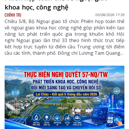
khoa học, công nghệ
CHÍNH TRỊ
05/08/2026 17:39
Chiều 5/8, Bộ Ngoại giao tổ chức Phiên họp toàn thể
về ngoại giao khoa học công nghệ góp phần kiến tạo
năng lực phát triển quốc gia trong khuôn khổ Hội
nghị Ngoại giao lần thứ 33 theo hình thức trực tiếp
kết hợp trực tuyến từ điểm cầu Trung ương tới điểm
cầu các tỉnh, thành phố. Đồng chí Lương Tam Quang –
Uỷ viên Bộ Chính trị, Bộ trưởng Bộ Công an, Phó
Trưởng ban Thường trực Ban Chỉ đạo Trung ương
thực hiện Nghị quyết số 57-NQ/TW của Bộ Chính trị
dự và chỉ đạo phiên họp. Dự phiên họp còn có đồng
chí Lê Hoài Trung - Ủy viên Bộ Chính trị, Bí thư Đảng
ủy, Bộ trưởng Bộ Ngoại giao; đại diện lãnh đạo các
ban, bộ, ngành Trung ương.