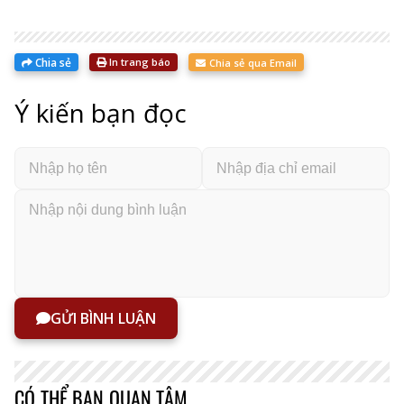
Chia sẻ
In trang báo
Chia sẻ qua Email
Ý kiến bạn đọc
GỬI BÌNH LUẬN
CÓ THỂ BẠN QUAN TÂM