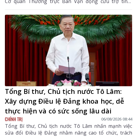
Cơ quan Thường trực Ban Vận động cứu trợ tỉnh,
nhằm giúp nhân dân khắc phục hậu quả thiên tai, mưa
lũ, sạt lở đất, sớm ổn định cuộc sống.
Tổng Bí thư, Chủ tịch nước Tô Lâm:
Xây dựng Điều lệ Đảng khoa học, dễ
thực hiện và có sức sống lâu dài
CHÍNH TRỊ
06/08/2026 08:44
Tổng Bí thư, Chủ tịch nước Tô Lâm nhấn mạnh việc
sửa đổi Điều lệ Đảng nhằm nâng cao tổ chức, trách