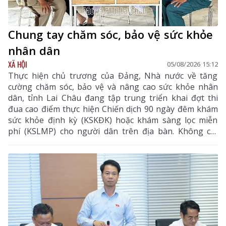
Chung tay chăm sóc, bảo vệ sức khỏe
nhân dân
XÃ HỘI
05/08/2026 15:12
Thực hiện chủ trương của Đảng, Nhà nước về tăng
cường chăm sóc, bảo vệ và nâng cao sức khỏe nhân
dân, tỉnh Lai Châu đang tập trung triển khai đợt thi
đua cao điểm thực hiện Chiến dịch 90 ngày đêm khám
sức khỏe định kỳ (KSKĐK) hoặc khám sàng lọc miễn
phí (KSLMP) cho người dân trên địa bàn. Không chỉ
góp phần phát hiện sớm bệnh tật, nâng cao chất
lượng chăm sóc sức khỏe (CSSK) ban đầu, chương
trình còn lan tỏa tinh thần trách nhiệm, y đức và sự
tận tâm của đội ngũ cán bộ y tế, hướng tới mục tiêu
mọi người dân đều được tiếp cận dịch vụ y tế công
bằng, chất lượng và nhân văn.