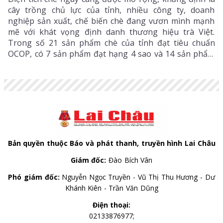
cây trồng chủ lực của tỉnh, nhiều công ty, doanh
nghiệp sản xuất, chế biến chè đang vươn mình mạnh
mẽ với khát vọng định danh thương hiệu trà Việt.
Trong số 21 sản phẩm chè của tỉnh đạt tiêu chuẩn
OCOP, có 7 sản phẩm đạt hạng 4 sao và 14 sản phẩm
đạt 3 sao. Từ bàn tay chăm sóc của người nông dân
đến sản phẩm chế biến đạt tiêu chuẩn, chè không chỉ
là thức uống mà là kết tinh văn hóa, sinh kế và giấc
mơ hội nhập.
Bản quyền thuộc Báo và phát thanh, truyền hình Lai Châu
Giám đốc:
Đào Bích Vân
Phó giám đốc:
Nguyễn Ngọc Truyền - Vũ Thị Thu Hương - Dư
Khánh Kiên - Trần Văn Dũng
Điện thoại:
02133876977;