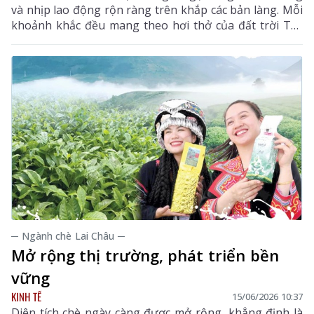
và nhịp lao động rộn ràng trên khắp các bản làng. Mỗi
khoảnh khắc đều mang theo hơi thở của đất trời Tây
Bắc, tạo nên bức tranh mùa hè tươi mới, đầy sức sống.
─ Ngành chè Lai Châu ─
Mở rộng thị trường, phát triển bền
vững
KINH TẾ
15/06/2026 10:37
Diện tích chè ngày càng được mở rộng, khẳng định là