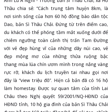
Anh Lù A Nghi - Trưởng bản Sì Thâu Chải, xã Hồ
Thầu chia sẻ: “Cách trung tâm huyện 8km, là
nơi sinh sống của hơn 60 hộ đồng bào dân tộc
Dao, bản Sì Thâu Chải. Đứng từ trên điểm cao,
du khách có thể phóng tầm mắt xuống dưới để
chiêm ngưỡng toàn cảnh thị trấn Tam Đường
với vẻ đẹp hùng vĩ của những dãy núi cao, vẻ
đẹp mộng mơ của những thửa ruộng bậc
thang mùa lúa chín ươm mình trong nắng vàng
rực rỡ, khách du lịch truyền tai nhau gọi nơi
đây là “view triệu đô”. Hiện cả bản đã có 16 hộ
làm homestay. Được sự quan tâm của tỉnh Lai
Châu theo Nghị quyết 59/2001/NQ-HĐND của
HĐND tỉnh, 10 hộ gia đình của bản Sì Thâu Chải