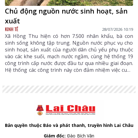
Chủ động nguồn nước sinh hoạt, sản
xuất
KINH TẾ
28/07/2026 10:19
Xã Hồng Thu hiện có hơn 7.500 nhân khẩu, bà con
sinh sống không tập trung. Nguồn nước phục vụ cho
sinh hoạt, sản xuất của người dân chủ yếu phụ thuộc
vào các khe suối, mạch nước ngầm, cùng hệ thống 19
công trình cấp nước được đầu tư qua nhiều giai đoạn.
Hệ thống các công trình này còn đảm nhiệm việc cung
cấp nước tưới cho hơn 600ha lúa, ngô, hoa màu và các
vùng sản xuất nông nghiệp của địa phương. Sau
nhiều năm khai thác, cùng với tác động của thời tiết,
nhiều tuyến kênh mương, bể chứa, đường ống dẫn
nước đã xuất hiện tình trạng xuống cấp, lưu lượng
nước suy giảm, ảnh hưởng trực tiếp đến đời sống
người dân.
Bản quyền thuộc Báo và phát thanh, truyền hình Lai Châu
Giám đốc:
Đào Bích Vân