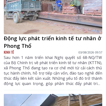
Động lực phát triển kinh tế tư nhân ở
Phong Thổ
KINH TẾ
03/08/2026 09:57
Sau hơn 1 năm triển khai Nghị quyết số 68-NQ/TW
của Bộ Chính trị về phát triển kinh tế tư nhân (KTTN),
xã Phong Thổ đang tạo ra cơ chế mới từ cải cách thủ
tục hành chính, hỗ trợ tiếp cận vốn, đào tạo nghề đến
thúc đẩy liên kết sản xuất. Những yếu tố đó trở thành
động lực quan trọng, góp phần thúc đẩy phát triển
kinh tế - xã hội của vùng đất biên cương, từng bước
khẳng định rõ nét vai trò của KTTN.