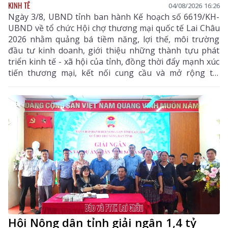
KINH TẾ
04/08/2026 16:26
Ngày 3/8, UBND tỉnh ban hành Kế hoạch số 6619/KH-
UBND về tổ chức Hội chợ thương mại quốc tế Lai Châu
2026 nhằm quảng bá tiềm năng, lợi thế, môi trường
đầu tư kinh doanh, giới thiệu những thành tựu phát
triển kinh tế - xã hội của tỉnh, đồng thời đẩy mạnh xúc
tiến thương mại, kết nối cung cầu và mở rộng thị
trường tiêu thụ cho các sản phẩm đặc hữu, sản phẩm
OCOP và các mặt hàng có tiềm năng xuất khẩu của địa
phương.
Hội Nông dân tỉnh giải ngân 1,4 tỷ