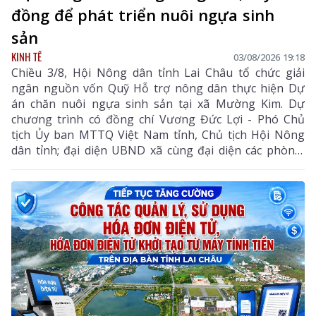
đồng để phát triển nuôi ngựa sinh
sản
KINH TẾ
03/08/2026 19:18
Chiều 3/8, Hội Nông dân tỉnh Lai Châu tổ chức giải
ngân nguồn vốn Quỹ Hỗ trợ nông dân thực hiện Dự
án chăn nuôi ngựa sinh sản tại xã Mường Kim. Dự
chương trình có đồng chí Vương Đức Lợi - Phó Chủ
tịch Ủy ban MTTQ Việt Nam tỉnh, Chủ tịch Hội Nông
dân tỉnh; đại diện UBND xã cùng đại diện các phòng,
ban chuyên môn, Hội Nông dân xã và các hội viên
tham gia dự án.