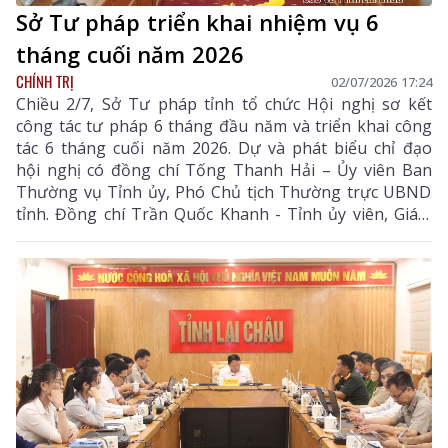
Sở Tư pháp triển khai nhiệm vụ 6
tháng cuối năm 2026
CHÍNH TRỊ
02/07/2026 17:24
Chiều 2/7, Sở Tư pháp tỉnh tổ chức Hội nghị sơ kết
công tác tư pháp 6 tháng đầu năm và triển khai công
tác 6 tháng cuối năm 2026. Dự và phát biểu chỉ đạo
hội nghị có đồng chí Tống Thanh Hải – Ủy viên Ban
Thường vụ Tỉnh ủy, Phó Chủ tịch Thường trực UBND
tỉnh. Đồng chí Trần Quốc Khanh - Tỉnh ủy viên, Giám
đốc Sở Tư pháp cùng các đồng chí Phó Giám đốc Sở
Tư pháp chủ trì, điều hành hội nghị. Hội nghị được tổ
chức theo hình thức trực tuyến từ điểm cầu tỉnh đến
điểm cầu 38 xã, phường trong tỉnh.