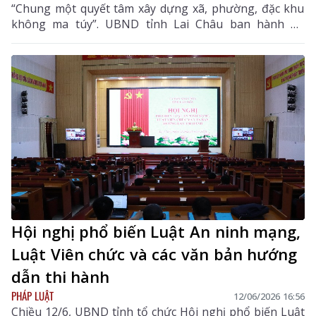
“Chung một quyết tâm xây dựng xã, phường, đặc khu
không ma túy”. UBND tỉnh Lai Châu ban hành Kế
hoạch tổ chức các hoạt động hưởng ứng Tháng hành
động phòng, chống ma túy năm 2026 với chủ đề
“Chung một quyết tâm xây dựng xã, phường không
ma túy”.
Hội nghị phổ biến Luật An ninh mạng,
Luật Viên chức và các văn bản hướng
dẫn thi hành
PHÁP LUẬT
12/06/2026 16:56
Chiều 12/6, UBND tỉnh tổ chức Hội nghị phổ biến Luật